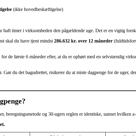
igelse
(ikke hovedbeskæftigelse)
r haft timer i virksomheden den pågældende uge. Det er en vigtig forsk
mst skal du have tjent mindst
286.632 kr. over 12 måneder
(fuldtidsfor
 for de første 6 måneder efter, at du er ophørt med en selvstændig v
. Gør du det bagudrettet, risikerer du at miste dagpenge for de uger, der
dagpenge?
nser, beregningsmetode og 30-ugers reglen er identiske, uanset hvilken a
et.