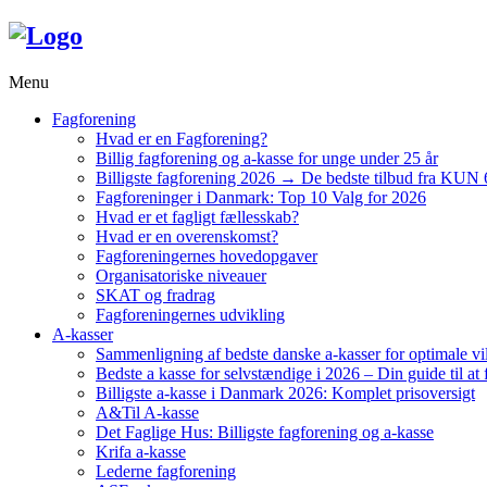
Menu
Fagforening
Hvad er en Fagforening?
Billig fagforening og a-kasse for unge under 25 år
Billigste fagforening 2026 → De bedste tilbud fra KUN 
Fagforeninger i Danmark: Top 10 Valg for 2026
Hvad er et fagligt fællesskab?
Hvad er en overenskomst?
Fagforeningernes hovedopgaver
Organisatoriske niveauer
SKAT og fradrag
Fagforeningernes udvikling
A-kasser
Sammenligning af bedste danske a-kasser for optimale vi
Bedste a kasse for selvstændige i 2026 – Din guide til at 
Billigste a-kasse i Danmark 2026: Komplet prisoversigt
A&Til A-kasse
Det Faglige Hus: Billigste fagforening og a-kasse
Krifa a-kasse
Lederne fagforening