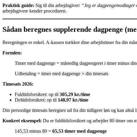
Praktisk guide:
Sig til din arbejdsgiver:
“Jeg er dagpengemodtager og 
arbejdsgivere kender proceduren.
Sådan beregnes supplerende dagpenge (me
Beregningen er enkel. A-kassen trækker dine arbejdstimer fra din mån
Formlen:
Timer med dagpenge = månedlig dagpengeret i timer minus din
Udbetaling = timer med dagpenge × din timesats
Timesats 2026:
Fuldtidsforsikret: op til
305,29 kr./time
Deltidsforsikret: op til
148,97 kr./time
Din personlige timesats beregnes ud fra din tidligere løn og kan alts
Konkret eksempel:
Du er fuldtidsforsikret og arbejder 80 timer om 
145,53 minus 80 =
65,53 timer med dagpenge