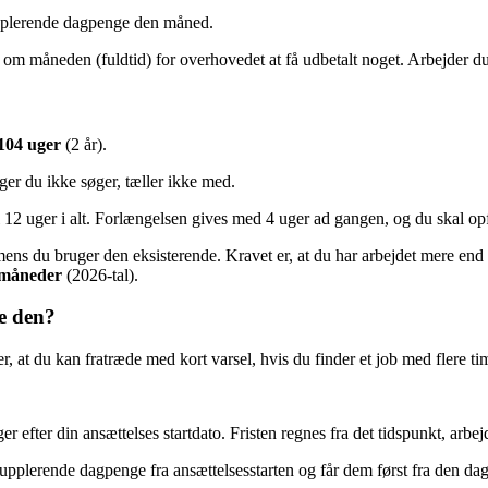
upplerende dagpenge den måned.
 om måneden (fuldtid) for overhovedet at få udbetalt noget. Arbejder du
 104 uger
(2 år).
ger du ikke søger, tæller ikke med.
12 uger i alt. Forlængelsen gives med 4 uger ad gangen, og du skal opfy
v mens du bruger den eksisterende. Kravet er, at du har arbejdet mere
 måneder
(2026-tal).
ve den?
er, at du kan fratræde med kort varsel, hvis du finder et job med flere ti
r efter din ansættelses startdato. Fristen regnes fra det tidspunkt, arbe
 supplerende dagpenge fra ansættelsesstarten og får dem først fra den da