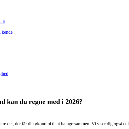
alt
l kende
yghed
ad kan du regne med i 2026?
e det, der får din økonomi til at hænge sammen. Vi viser dig også et k