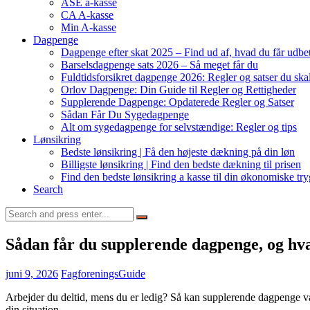
ASE a-kasse
CA A-kasse
Min A-kasse
Dagpenge
Dagpenge efter skat 2025 – Find ud af, hvad du får udbet
Barselsdagpenge sats 2026 – Så meget får du
Fuldtidsforsikret dagpenge 2026: Regler og satser du ska
Orlov Dagpenge: Din Guide til Regler og Rettigheder
Supplerende Dagpenge: Opdaterede Regler og Satser
Sådan Får Du Sygedagpenge
Alt om sygedagpenge for selvstændige: Regler og tips
Lønsikring
Bedste lønsikring | Få den højeste dækning på din løn
Billigste lønsikring | Find den bedste dækning til prisen
Find den bedste lønsikring a kasse til din økonomiske tr
Search
Search
for:
Sådan får du supplerende dagpenge, og hv
juni 9, 2026
FagforeningsGuide
Arbejder du deltid, mens du er ledig? Så kan supplerende dagpenge vær
din situation.