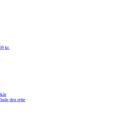
69 kr.
lkår
finde den rette