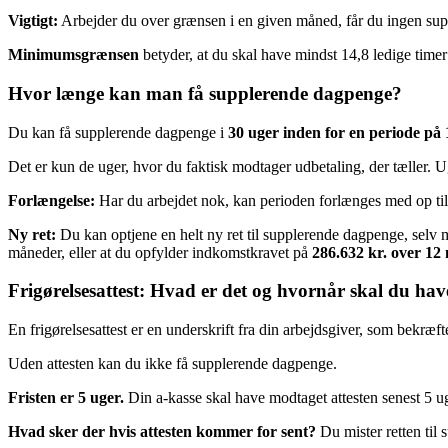
Vigtigt:
Arbejder du over grænsen i en given måned, får du ingen s
Minimumsgrænsen
betyder, at du skal have mindst 14,8 ledige timer
Hvor længe kan man få supplerende dagpenge?
Du kan få supplerende dagpenge i
30 uger inden for en periode på
Det er kun de uger, hvor du faktisk modtager udbetaling, der tæller. U
Forlængelse:
Har du arbejdet nok, kan perioden forlænges med op til 
Ny ret:
Du kan optjene en helt ny ret til supplerende dagpenge, sel
måneder, eller at du opfylder indkomstkravet på
286.632 kr. over 12
Frigørelsesattest: Hvad er det og hvornår skal du ha
En frigørelsesattest er en underskrift fra din arbejdsgiver, som bekræft
Uden attesten kan du ikke få supplerende dagpenge.
Fristen er 5 uger.
Din a-kasse skal have modtaget attesten senest 5 uge
Hvad sker der hvis attesten kommer for sent?
Du mister retten til