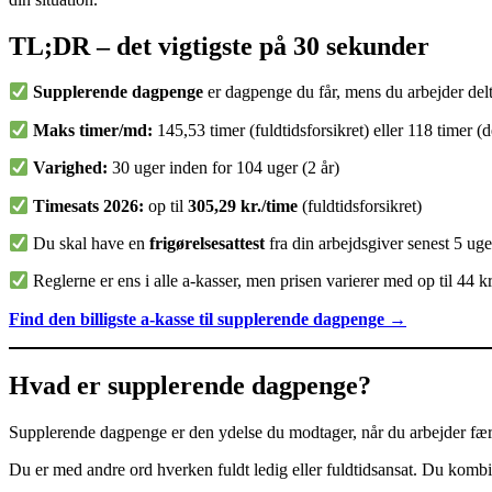
TL;DR – det vigtigste på 30 sekunder
Supplerende dagpenge
er dagpenge du får, mens du arbejder del
Maks timer/md:
145,53 timer (fuldtidsforsikret) eller 118 timer (d
Varighed:
30 uger inden for 104 uger (2 år)
Timesats 2026:
op til
305,29 kr./time
(fuldtidsforsikret)
Du skal have en
frigørelsesattest
fra din arbejdsgiver senest 5 uger
Reglerne er ens i alle a-kasser, men prisen varierer med op til 44 kr
Find den billigste a-kasse til supplerende dagpenge →
Hvad er supplerende dagpenge?
Supplerende dagpenge er den ydelse du modtager, når du arbejder fær
Du er med andre ord hverken fuldt ledig eller fuldtidsansat. Du kombi