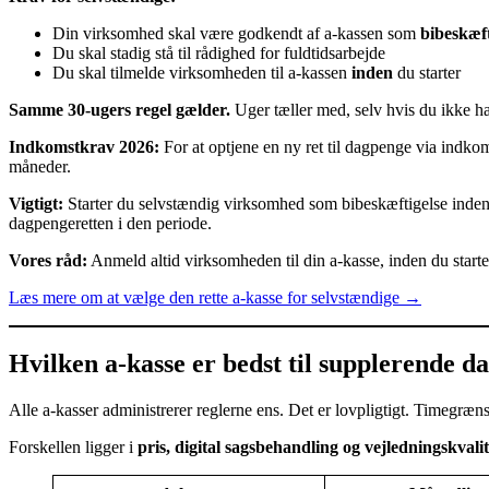
Din virksomhed skal være godkendt af a-kassen som
bibeskæft
Du skal stadig stå til rådighed for fuldtidsarbejde
Du skal tilmelde virksomheden til a-kassen
inden
du starter
Samme 30-ugers regel gælder.
Uger tæller med, selv hvis du ikke ha
Indkomstkrav 2026:
For at optjene en ny ret til dagpenge via indko
måneder.
Vigtigt:
Starter du selvstændig virksomhed som bibeskæftigelse inden
dagpengeretten i den periode.
Vores råd:
Anmeld altid virksomheden til din a-kasse, inden du starter
Læs mere om at vælge den rette a-kasse for selvstændige
→
Hvilken a-kasse er bedst til supplerende 
Alle a-kasser administrerer reglerne ens. Det er lovpligtigt. Timegræ
Forskellen ligger i
pris, digital sagsbehandling og vejledningskvalit