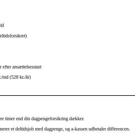
tid
eltidsforsikret)
 efter ansættelsesstart
./md (528 kr./år)
re timer end din dagpengeforsikring dækker.
nerer et deltidsjob med dagpenge, og a-kassen udbetaler differencen.