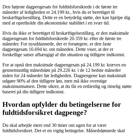
Den højeste dagpengesats for fuldtidsforsikrede i de første tre
måneder af ledigheden er 24.199 kr., hvis du er berettiget til
beskæftigelsestillæg. Dette er en betydelig støtte, der kan hjælpe dig
med at opretholde din økonomiske stabilitet i en svær tid.
Hvis du ikke er berettiget til beskæftigelsestillæg, er den maksimale
dagpengesats for fuldtidsforsikrede 20.359 kr. efter de første tre
måneder. For nyuddannede, der er forsørgere, er den faste
dagpengesats 16.694 kr. om måneden. Dette viser, at der er
forskellige satser afhængigt af din situation og tidligere indkomst.
For at opnå den maksimale dagpengesats på 24.199 kr. kræves en
gennemsnitlig månedsløn på 29.226 kr. i de 12 bedste måneder
inden for 24 måneder før ledigheden. Dagpengene kan maksimalt
udgøre 90% af den tidligere løn, men må ikke overstige
maksimumsatsen. Dette sikrer, at du får en retfærdig og rimelig støtte
baseret på din tidligere indkomst.
Hvordan opfylder du betingelserne for
fuldtidsforsikret dagpenge?
Du skal arbejde mere end 30 timer om ugen for at være
fuldtidsforsikret. Det er en vigtig betingelse. Månedslønnede skal