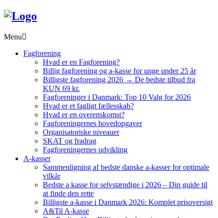
Menu
Fagforening
Hvad er en Fagforening?
Billig fagforening og a-kasse for unge under 25 år
Billigste fagforening 2026 → De bedste tilbud fra
KUN 69 kr.
Fagforeninger i Danmark: Top 10 Valg for 2026
Hvad er et fagligt fællesskab?
Hvad er en overenskomst?
Fagforeningernes hovedopgaver
Organisatoriske niveauer
SKAT og fradrag
Fagforeningernes udvikling
A-kasser
Sammenligning af bedste danske a-kasser for optimale
vilkår
Bedste a kasse for selvstændige i 2026 – Din guide til
at finde den rette
Billigste a-kasse i Danmark 2026: Komplet prisoversigt
A&Til A-kasse