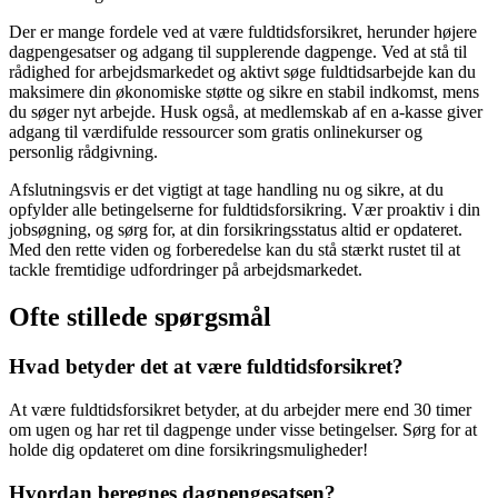
Der er mange fordele ved at være fuldtidsforsikret, herunder højere
dagpengesatser og adgang til supplerende dagpenge. Ved at stå til
rådighed for arbejdsmarkedet og aktivt søge fuldtidsarbejde kan du
maksimere din økonomiske støtte og sikre en stabil indkomst, mens
du søger nyt arbejde. Husk også, at medlemskab af en a-kasse giver
adgang til værdifulde ressourcer som gratis onlinekurser og
personlig rådgivning.
Afslutningsvis er det vigtigt at tage handling nu og sikre, at du
opfylder alle betingelserne for fuldtidsforsikring. Vær proaktiv i din
jobsøgning, og sørg for, at din forsikringsstatus altid er opdateret.
Med den rette viden og forberedelse kan du stå stærkt rustet til at
tackle fremtidige udfordringer på arbejdsmarkedet.
Ofte stillede spørgsmål
Hvad betyder det at være fuldtidsforsikret?
At være fuldtidsforsikret betyder, at du arbejder mere end 30 timer
om ugen og har ret til dagpenge under visse betingelser. Sørg for at
holde dig opdateret om dine forsikringsmuligheder!
Hvordan beregnes dagpengesatsen?