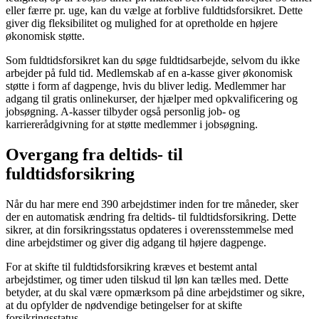
eller færre pr. uge, kan du vælge at forblive fuldtidsforsikret. Dette
giver dig fleksibilitet og mulighed for at opretholde en højere
økonomisk støtte.
Som fuldtidsforsikret kan du søge fuldtidsarbejde, selvom du ikke
arbejder på fuld tid. Medlemskab af en a-kasse giver økonomisk
støtte i form af dagpenge, hvis du bliver ledig. Medlemmer har
adgang til gratis onlinekurser, der hjælper med opkvalificering og
jobsøgning. A-kasser tilbyder også personlig job- og
karriererådgivning for at støtte medlemmer i jobsøgning.
Overgang fra deltids- til
fuldtidsforsikring
Når du har mere end 390 arbejdstimer inden for tre måneder, sker
der en automatisk ændring fra deltids- til fuldtidsforsikring. Dette
sikrer, at din forsikringsstatus opdateres i overensstemmelse med
dine arbejdstimer og giver dig adgang til højere dagpenge.
For at skifte til fuldtidsforsikring kræves et bestemt antal
arbejdstimer, og timer uden tilskud til løn kan tælles med. Dette
betyder, at du skal være opmærksom på dine arbejdstimer og sikre,
at du opfylder de nødvendige betingelser for at skifte
forsikringsstatus.