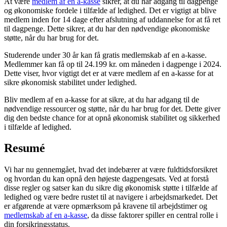
At være
medlem af en a-kasse
sikrer, at du har adgang til dagpenge
og økonomiske fordele i tilfælde af ledighed. Det er vigtigt at blive
medlem inden for 14 dage efter afslutning af uddannelse for at få ret
til dagpenge. Dette sikrer, at du har den nødvendige økonomiske
støtte, når du har brug for det.
Studerende under 30 år kan få gratis medlemskab af en a-kasse.
Medlemmer kan få op til 24.199 kr. om måneden i dagpenge i 2024.
Dette viser, hvor vigtigt det er at være medlem af en a-kasse for at
sikre økonomisk stabilitet under ledighed.
Bliv medlem af en a-kasse for at sikre, at du har adgang til de
nødvendige ressourcer og støtte, når du har brug for det. Dette giver
dig den bedste chance for at opnå økonomisk stabilitet og sikkerhed
i tilfælde af ledighed.
Resumé
Vi har nu gennemgået, hvad det indebærer at være fuldtidsforsikret
og hvordan du kan opnå den højeste dagpengesats. Ved at forstå
disse regler og satser kan du sikre dig økonomisk støtte i tilfælde af
ledighed og være bedre rustet til at navigere i arbejdsmarkedet. Det
er afgørende at være opmærksom på kravene til arbejdstimer og
medlemskab af en a-kasse
, da disse faktorer spiller en central rolle i
din forsikringsstatus.