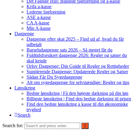
Det Faglige Hus: Billigste fagforening og a-kasse
Krifa a-kasse
Lederne fagforening
ASE a-kasse
CA A-kasse
Min A-kasse
Dagpenge
Dagpenge efter skat 2025 – Find ud af, hvad du får
udbetalt
Barselsdagpenge sats 2026 – Så meget får du
Fuldtidsforsikret dagpenge 2026: Regler og satser du
skal kende
Orlov Dagpenge: Din Guide til Regler og Rettigheder
Supplerende Dagpenge: Opdaterede Regler og Satser
Sådan Får Du Sygedagpenge
Alt om sygedagpenge for selvstændige: Regler og tips
Lønsikring
Bedste lønsikring | Få den højeste dækning på din løn
Billigste lønsikring | Find den bedste dækning til prisen
Find den bedste lønsikring a kasse til din økonomiske
tryghed
Search
Search for: