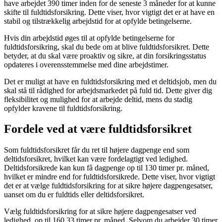
have arbejdet 390 timer inden for de seneste 3 måneder for at kunne
skifte til fuldtidsforsikring. Dette viser, hvor vigtigt det er at have en
stabil og tilstrækkelig arbejdstid for at opfylde betingelserne.
Hvis din arbejdstid øges til at opfylde betingelserne for
fuldtidsforsikring, skal du bede om at blive fuldtidsforsikret. Dette
betyder, at du skal være proaktiv og sikre, at din forsikringsstatus
opdateres i overensstemmelse med dine arbejdstimer.
Det er muligt at have en fuldtidsforsikring med et deltidsjob, men du
skal stå til rådighed for arbejdsmarkedet på fuld tid. Dette giver dig
fleksibilitet og mulighed for at arbejde deltid, mens du stadig
opfylder kravene til fuldtidsforsikring.
Fordele ved at være fuldtidsforsikret
Som fuldtidsforsikret får du ret til højere dagpenge end som
deltidsforsikret, hvilket kan være fordelagtigt ved ledighed.
Deltidsforsikrede kan kun få dagpenge op til 130 timer pr. måned,
hvilket er mindre end for fuldtidsforsikrede. Dette viser, hvor vigtigt
det er at vælge fuldtidsforsikring for at sikre højere dagpengesatser,
uanset om du er fuldtids eller deltidsforsikret.
Vælg fuldtidsforsikring for at sikre højere dagpengesatser ved
ledighed, op til 160,33 timer pr. måned. Selvom du arbejder 30 timer