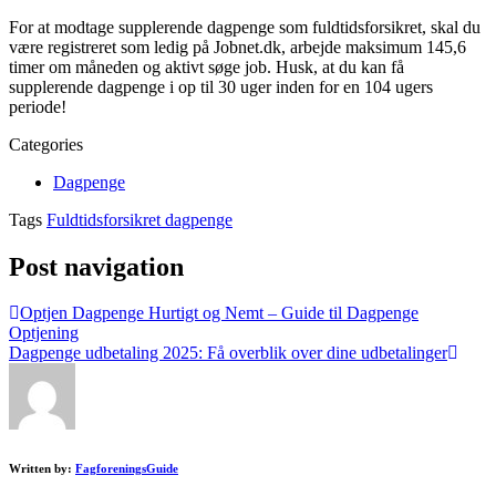
For at modtage supplerende dagpenge som fuldtidsforsikret, skal du
være registreret som ledig på Jobnet.dk, arbejde maksimum 145,6
timer om måneden og aktivt søge job. Husk, at du kan få
supplerende dagpenge i op til 30 uger inden for en 104 ugers
periode!
Categories
Dagpenge
Tags
Fuldtidsforsikret dagpenge
Post navigation
Optjen Dagpenge Hurtigt og Nemt – Guide til Dagpenge
Optjening
Dagpenge udbetaling 2025: Få overblik over dine udbetalinger
Written by:
FagforeningsGuide