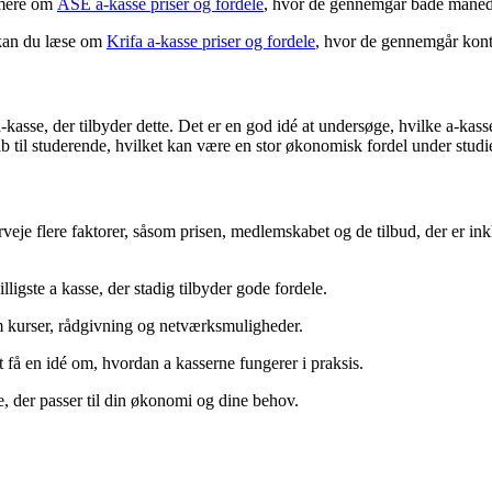
e mere om
ASE a-kasse priser og fordele
, hvor de gennemgår både månedl
 kan du læse om
Krifa a-kasse priser og fordele
, hvor de gennemgår kont
kasse, der tilbyder dette. Det er en god idé at undersøge, hvilke a-kass
ab til studerende, hvilket kan være en stor økonomisk fordel under studi
rveje flere faktorer, såsom prisen, medlemskabet og de tilbud, der er ink
illigste a kasse, der stadig tilbyder gode fordele.
m kurser, rådgivning og netværksmuligheder.
få en idé om, hvordan a kasserne fungerer i praksis.
e, der passer til din økonomi og dine behov.