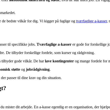
dsmarkedet.
e de bedste vilkår for dig. Vi kigger på faglige og
tværfaglige a-kasser
, 
sser til specifikke jobs.
Tværfaglige a-kasser
er gode for forskellige j
dre. De tilbyder forskellige fordele, som kurser og rådgivning.
s
tilbyder gode vilkår. De har
lave kontingenter
og mange fordele for 
omisk støtte
og
jobrådgivning
.
 der passer til dine krav og din situation.
gt?
du mister dit arbejde. En a-kasse egentlig er en organisation, der hjælp