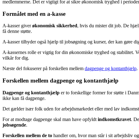
medlemmerne. Det er vigtigt for at sikre økonomisk tryghed i periode
Formålet med en a-kasse
A-kasser giver
økonomisk sikkerhed
, hvis du mister dit job. De hj
få denne støtte.
A-kasser tilbyder også hjælp til jobsøgning og kurser, der kan gøre d
A-kassernes rolle er vigtig for din økonomiske tryghed og stabilitet. Ve
vilkår for dig.
Næste del fokuserer på forskellen mellem
dagpenge og kontanthjælp
.
Forskellen mellem dagpenge og kontanthjælp
Dagpenge og kontanthjælp
er to forskellige former for støtte i Da
ikke kan få dagpenge.
Det gælder især folk uden for arbejdsmarkedet eller med lav indkomst
For at modtage dagpenge skal man have opfyldt
indkomstkravet
. De
jobsøgende
.
Forskellen mellem de to
handler om, hvor man står i sit arbejdsliv og