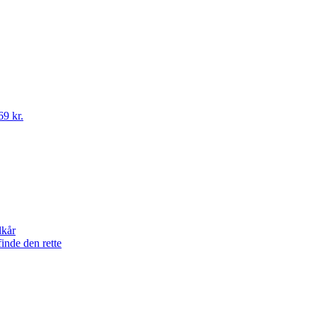
69 kr.
lkår
finde den rette