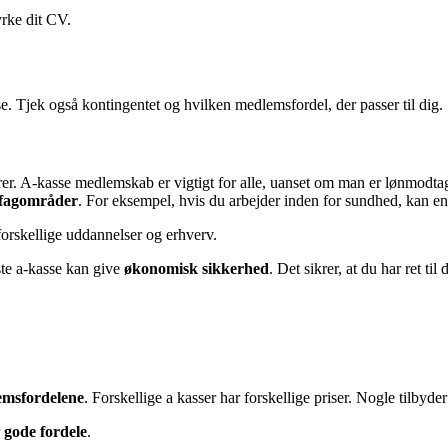
rke dit CV.
e. Tjek også kontingentet og hvilken medlemsfordel, der passer til dig.
rer. A-kasse medlemskab er vigtigt for alle, uanset om man er lønmodtage
 fagområder
. For eksempel, hvis du arbejder inden for sundhed, kan e
orskellige uddannelser og erhverv.
ste a-kasse kan give
økonomisk sikkerhed
. Det sikrer, at du har ret t
emsfordelene
. Forskellige a kasser har forskellige priser. Nogle tilbyde
r
gode fordele
.