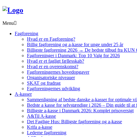
Menu
Fagforening
Hvad er en Fagforening?
Billig fagforening og a-kasse for unge under 25 år
Billigste fagforening 2026 → De bedste tilbud fra KUN 
Fagforeninger i Danmark: Top 10 Valg for 2026
Hvad er et fagligt fællesskab?
Hvad er en overenskomst?
Fagforeningernes hovedopgaver
Organisatoriske niveauer
SKAT og fradrag
Fagforeningernes udvikling
A-kasser
Sammenligning af bedste danske a-kasser for optimale vi
Bedste a kasse for selvstændige i 2026 – Din guide til at 
Billigste a-kasse i Danmark 2026: Komplet prisoversigt
A&Til A-kasse
Det Faglige Hus: Billigste fagforening og a-kasse
Krifa a-kasse
Lederne fagforening