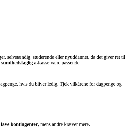
r, selvstændig, studerende eller nyuddannet, da det giver ret til
n
sundhedsfaglig a-kasse
være passende.
il dagpenge, hvis du bliver ledig. Tjek vilkårene for dagpenge og
r
lave kontingenter
, mens andre kræver mere.