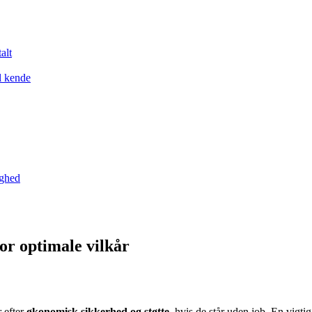
alt
l kende
yghed
or optimale vilkår
 efter
økonomisk sikkerhed og støtte
, hvis de står uden job. En vigti