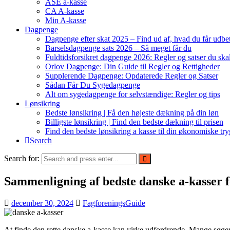
ASE a-kasse
CA A-kasse
Min A-kasse
Dagpenge
Dagpenge efter skat 2025 – Find ud af, hvad du får udbet
Barselsdagpenge sats 2026 – Så meget får du
Fuldtidsforsikret dagpenge 2026: Regler og satser du ska
Orlov Dagpenge: Din Guide til Regler og Rettigheder
Supplerende Dagpenge: Opdaterede Regler og Satser
Sådan Får Du Sygedagpenge
Alt om sygedagpenge for selvstændige: Regler og tips
Lønsikring
Bedste lønsikring | Få den højeste dækning på din løn
Billigste lønsikring | Find den bedste dækning til prisen
Find den bedste lønsikring a kasse til din økonomiske tr
Search
Search for:
Sammenligning af bedste danske a-kasser f
december 30, 2024
FagforeningsGuide
At finde den rette danske a-kasse kan virke udfordrende. Mange søger