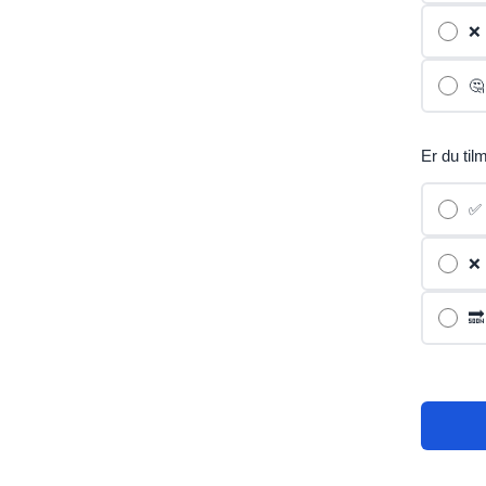
❌ 
🤔
Er du til
✅ 
❌ 
🔜