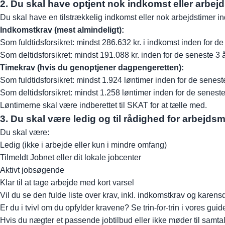
2. Du skal have optjent nok indkomst eller arbej
Du skal have en tilstrækkelig indkomst eller nok arbejdstimer in
Indkomstkrav (mest almindeligt):
Som fuldtidsforsikret: mindst 286.632 kr. i indkomst inden for de
Som deltidsforsikret: mindst 191.088 kr. inden for de seneste 3 
Timekrav (hvis du genoptjener dagpengeretten):
Som fuldtidsforsikret: mindst 1.924 løntimer inden for de senest
Som deltidsforsikret: mindst 1.258 løntimer inden for de seneste
Løntimerne skal være indberettet til SKAT for at tælle med.
3. Du skal være ledig og til rådighed for arbejds
Du skal være:
Ledig (ikke i arbejde eller kun i mindre omfang)
Tilmeldt Jobnet eller dit lokale jobcenter
Aktivt jobsøgende
Klar til at tage arbejde med kort varsel
Vil du se den fulde liste over krav, inkl. indkomstkrav og karen
Er du i tvivl om du opfylder kravene? Se trin-for-trin i vores guide
Hvis du nægter et passende jobtilbud eller ikke møder til samtal