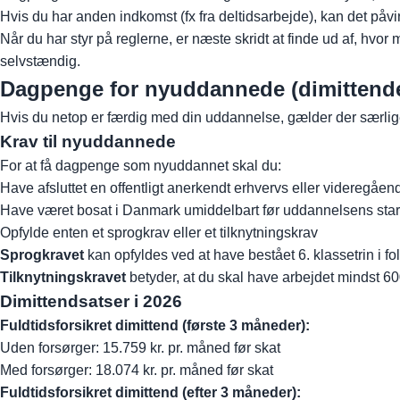
Hvis du har anden indkomst (fx fra deltidsarbejde), kan det på
Når du har styr på reglerne, er næste skridt at finde ud af, hvor
selvstændig.
Dagpenge for nyuddannede (dimittende
Hvis du netop er færdig med din uddannelse, gælder der særlige 
Krav til nyuddannede
For at få dagpenge som nyuddannet skal du:
Have afsluttet en offentligt anerkendt erhvervs eller videreg
Have været bosat i Danmark umiddelbart før uddannelsens star
Opfylde enten et sprogkrav eller et tilknytningskrav
Sprogkravet
kan opfyldes ved at have bestået 6. klassetrin i fo
Tilknytningskravet
betyder, at du skal have arbejdet mindst 60
Dimittendsatser i 2026
Fuldtidsforsikret dimittend (første 3 måneder):
Uden forsørger: 15.759 kr. pr. måned før skat
Med forsørger: 18.074 kr. pr. måned før skat
Fuldtidsforsikret dimittend (efter 3 måneder):