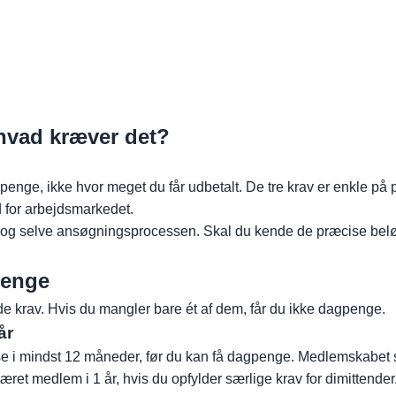
 hvad kræver det?
penge, ikke hvor meget du får udbetalt. De tre krav er enkle på 
d for arbejdsmarkedet.
e og selve ansøgningsprocessen. Skal du kende de præcise beløb,
penge
e krav. Hvis du mangler bare ét af dem, får du ikke dagpenge.
år
sse i mindst 12 måneder, før du kan få dagpenge. Medlemskabet s
et medlem i 1 år, hvis du opfylder særlige krav for dimittender