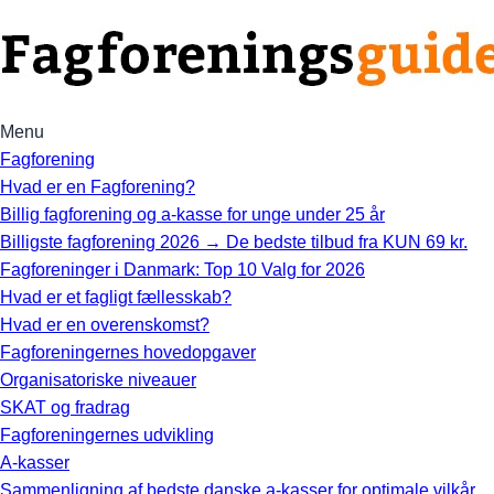
Menu
Fagforening
Hvad er en Fagforening?
Billig fagforening og a-kasse for unge under 25 år
Billigste fagforening 2026 → De bedste tilbud fra KUN 69 kr.
Fagforeninger i Danmark: Top 10 Valg for 2026
Hvad er et fagligt fællesskab?
Hvad er en overenskomst?
Fagforeningernes hovedopgaver
Organisatoriske niveauer
SKAT og fradrag
Fagforeningernes udvikling
A-kasser
Sammenligning af bedste danske a-kasser for optimale vilkår