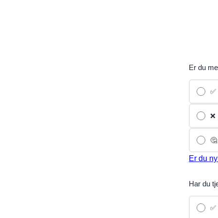
Er du me
✅ 
❌ 
🤔
Er du ny
Har du tj
✅ 