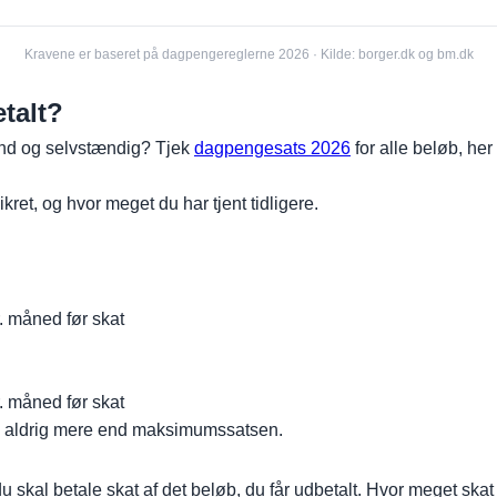
Kravene er baseret på dagpengereglerne 2026 · Kilde: borger.dk og bm.dk
talt?
ttend og selvstændig? Tjek
dagpengesats 2026
for alle beløb, her
ret, og hvor meget du har tjent tidligere.
r. måned før skat
r. måned før skat
en aldrig mere end maksimumssatsen.
skal betale skat af det beløb, du får udbetalt. Hvor meget skat 