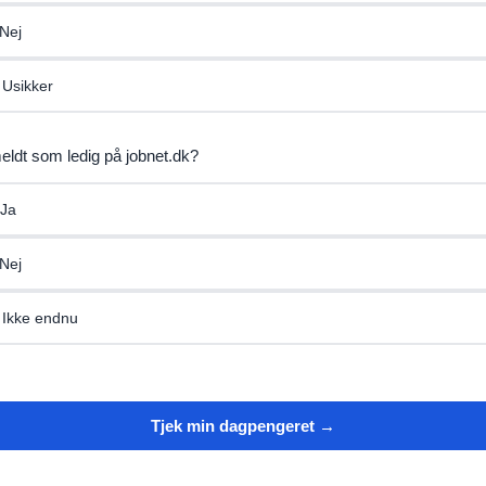
Nej
 Usikker
meldt som ledig på jobnet.dk?
Ja
Nej
 Ikke endnu
Tjek min dagpengeret →