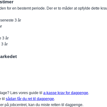
dstimer
den for en bestemt periode. Der er to måder at opfylde dette kra
 seneste 3 år
år
e 3 år
 3 år
markedet
sdage? Læs vores guide til
a-kasse krav for dagpenge
.
 til
sådan får du ret til dagpenge
.
er på jobcentret, kan du miste retten til dagpenge.