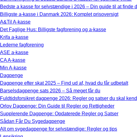
Bedste a kasse for selvstændige i 2026 – Din guide til at finde d
Billigste a-kasse i Danmark 2026: Komplet prisoversigt
A&Til A-kasse
Det Faglige Hus: Billigste fagforening og a-kasse
Krifa a-kasse
Lederne fagforening
ASE a-kasse
CA A-kasse
Min A-kasse
Dagpenge
Dagpenge efter skat 2025 – Find ud af, hvad du får udbetalt
Barselsdagpenge sats 2026 – Så meget får du
Fuldtidsforsikret dagpenge 2026: Regler og satser du skal ken
Orlov Dagpenge: Din Guide til Regler og Rettigheder
Supplerende Dagpenge: Opdaterede Regler og Satser
Sådan Får Du Sygedagpenge
Alt om sygedagpenge for selvstændige: Regler og tips
Lønsikring