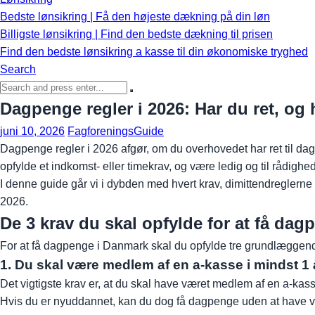
Bedste lønsikring | Få den højeste dækning på din løn
Billigste lønsikring | Find den bedste dækning til prisen
Find den bedste lønsikring a kasse til din økonomiske tryghed
Search
Search
for:
Dagpenge regler i 2026: Har du ret, og
juni 10, 2026
FagforeningsGuide
Dagpenge regler i 2026 afgør, om du overhovedet har ret til dag
opfylde et indkomst- eller timekrav, og være ledig og til rådighe
I denne guide går vi i dybden med hvert krav, dimittendreglern
2026.
De 3 krav du skal opfylde for at få dag
For at få dagpenge i Danmark skal du opfylde tre grundlæggend
1. Du skal være medlem af en a-kasse i mindst 1 
Det vigtigste krav er, at du skal have været medlem af en a-ka
Hvis du er nyuddannet, kan du dog få dagpenge uden at have vær