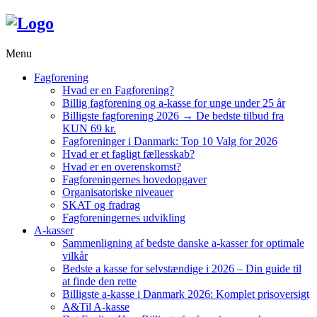
Menu
Fagforening
Hvad er en Fagforening?
Billig fagforening og a-kasse for unge under 25 år
Billigste fagforening 2026 → De bedste tilbud fra
KUN 69 kr.
Fagforeninger i Danmark: Top 10 Valg for 2026
Hvad er et fagligt fællesskab?
Hvad er en overenskomst?
Fagforeningernes hovedopgaver
Organisatoriske niveauer
SKAT og fradrag
Fagforeningernes udvikling
A-kasser
Sammenligning af bedste danske a-kasser for optimale
vilkår
Bedste a kasse for selvstændige i 2026 – Din guide til
at finde den rette
Billigste a-kasse i Danmark 2026: Komplet prisoversigt
A&Til A-kasse