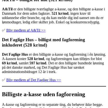
A&Til
er den billigste tværfaglige a-kasse, og den billigste a-kasse i
Danmark for dem uden fagkrav.
521 kr/md
, ingen krav til
uddannelse eller branche, og du kan melde dig ind uanset om du er
lønmodtager, ledig eller skifter job. Enkel og konkurrencedygtig.
✅
Bliv medlem af A&Til >>
Det Faglige Hus – billigst med fagforening
inkluderet (528 kr/md)
Det Faglige Hus
er den billigste a-kasse og fagforening i én løsning.
A-kassen koster
528 kr/md
, og fagforeningen kan tilføjes for blot
69 kr/md
, samlet
597 kr/md
. Det er den billigste bundtede løsning
på det danske marked, og Det Faglige Hus har sænket
administrationsbidraget 12 år i træk.
✅
Bliv medlem af Det Faglige Hus >>
Billigste a-kasse uden fagforening
A-kasse og fagforening er to separate ting, du behøver ikke begge.