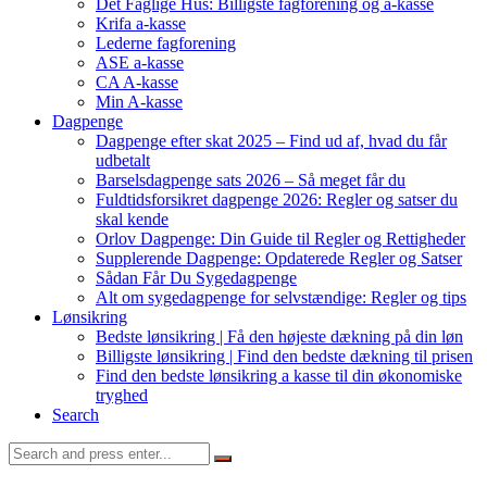
Det Faglige Hus: Billigste fagforening og a-kasse
Krifa a-kasse
Lederne fagforening
ASE a-kasse
CA A-kasse
Min A-kasse
Dagpenge
Dagpenge efter skat 2025 – Find ud af, hvad du får
udbetalt
Barselsdagpenge sats 2026 – Så meget får du
Fuldtidsforsikret dagpenge 2026: Regler og satser du
skal kende
Orlov Dagpenge: Din Guide til Regler og Rettigheder
Supplerende Dagpenge: Opdaterede Regler og Satser
Sådan Får Du Sygedagpenge
Alt om sygedagpenge for selvstændige: Regler og tips
Lønsikring
Bedste lønsikring | Få den højeste dækning på din løn
Billigste lønsikring | Find den bedste dækning til prisen
Find den bedste lønsikring a kasse til din økonomiske
tryghed
Search
Search
for: