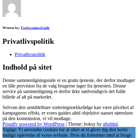
Written by:
FagforeningsGuide
Privatlivspolitik
Privatlivspolitik
Indhold på sitet
Denne sammenligningsside er en gratis tjeneste, der derfor modtager
en lille provision fra de valg brugerne tager fra tjenesten. Denne
service på sammenligning er derfor ikke nødvendigvis det fulde
billede af alt på markedet.
Selvom den umiddelbare sorteringsrækkefølge kan være påvirket af
kampagnens effekt, er vores guides altid objektive uanset størrelsen
på den kommission, vi vil modtage.
Proudly powered by WordPress
|
Theme: boksy by
gbobbd
.
Vigtigt: Vi anvender cookies for at sikre at vi giver dig den bedst
mulige oplevelse af vores website. Hvis du fortsætter med at bruge