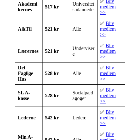
✅
Bliv
Akademi
Universitet
517 kr
medlem
kernes
sudannede
>>
✅
Bliv
A&Til
521 kr
Alle
medlem
>>
✅
Bliv
Underviser
Lærernes
521 kr
medlem
e
>>
Det
✅
Bliv
Faglige
528 kr
Alle
medlem
Hus
>>
✅
Bliv
SL A-
Socialpæd
528 kr
medlem
kasse
agoger
>>
✅
Bliv
Lederne
542 kr
Ledere
medlem
>>
✅
Bliv
Min A-
542 kr
Alle
medlem