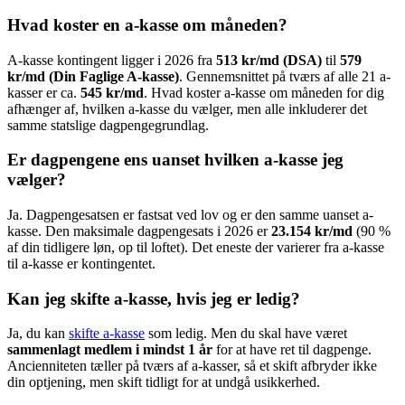
Hvad koster en a-kasse om måneden?
A-kasse kontingent ligger i 2026 fra
513 kr/md (DSA)
til
579
kr/md (Din Faglige A-kasse)
. Gennemsnittet på tværs af alle 21 a-
kasser er ca.
545 kr/md
. Hvad koster a-kasse om måneden for dig
afhænger af, hvilken a-kasse du vælger, men alle inkluderer det
samme statslige dagpengegrundlag.
Er dagpengene ens uanset hvilken a-kasse jeg
vælger?
Ja. Dagpengesatsen er fastsat ved lov og er den samme uanset a-
kasse. Den maksimale dagpengesats i 2026 er
23.154 kr/md
(90 %
af din tidligere løn, op til loftet). Det eneste der varierer fra a-kasse
til a-kasse er kontingentet.
Kan jeg skifte a-kasse, hvis jeg er ledig?
Ja, du kan
skifte a-kasse
som ledig. Men du skal have været
sammenlagt medlem i mindst 1 år
for at have ret til dagpenge.
Ancienniteten tæller på tværs af a-kasser, så et skift afbryder ikke
din optjening, men skift tidligt for at undgå usikkerhed.