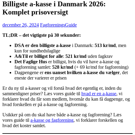
Billigste a-kasse i Danmark 2026:
Komplet prisoversigt
december 26, 2024
FagforeningsGuide
TL;DR – det vigtigste på 30 sekunder:
DSA er den billigste a-kasse
i Danmark:
513 kr/md
, men
kun for sundhedsfaglige
A&Til er billigst for alle
:
521 kr/md
uden fagkrav
Det Faglige Hus
er billigst, hvis du vil have a-kasse og
fagforening samlet:
528 kr/md
(+ 69 kr/md for fagforening)
Dagpengene er
ens uanset hvilken a-kasse du vælger
, det
eneste der varierer er prisen
Er du ny til a-kasser og vil forstå hvad det egentlig er, inden du
sammenligner priser? Læs vores guide til
hvad er en a-kasse
, vi
forklarer hvad du får som medlem, hvornår du kan få dagpenge, og
hvad forskellen er på a-kasse og fagforening.
Usikker på om du skal have både a-kasse og fagforening? Læs
vores guide til
a-kasse og fagforening
, vi forklarer forskellen og
hvad det koster samlet.