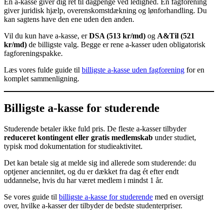
En a-kasse giver dig ret til dagpenge ved ledighed. En fagforening
giver juridisk hjælp, overenskomstdækning og lønforhandling. Du
kan sagtens have den ene uden den anden.
Vil du kun have a-kasse, er
DSA (513 kr/md)
og
A&Til (521
kr/md)
de billigste valg. Begge er rene a-kasser uden obligatorisk
fagforeningspakke.
Læs vores fulde guide til
billigste a-kasse uden fagforening
for en
komplet sammenligning.
Billigste a-kasse for studerende
Studerende betaler ikke fuld pris. De fleste a-kasser tilbyder
reduceret kontingent eller gratis medlemskab
under studiet,
typisk mod dokumentation for studieaktivitet.
Det kan betale sig at melde sig ind allerede som studerende: du
optjener anciennitet, og du er dækket fra dag ét efter endt
uddannelse, hvis du har været medlem i mindst 1 år.
Se vores guide til
billigste a-kasse for studerende
med en oversigt
over, hvilke a-kasser der tilbyder de bedste studenterpriser.