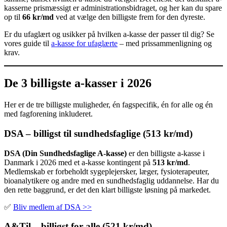
kasserne prismæssigt er administrationsbidraget, og her kan du spare
op til
66 kr/md
ved at vælge den billigste frem for den dyreste.
Er du ufaglært og usikker på hvilken a-kasse der passer til dig? Se
vores guide til
a-kasse for ufaglærte
– med prissammenligning og
krav.
De 3 billigste a-kasser i 2026
Her er de tre billigste muligheder, én fagspecifik, én for alle og én
med fagforening inkluderet.
DSA – billigst til sundhedsfaglige (513 kr/md)
DSA (Din Sundhedsfaglige A-kasse)
er den billigste a-kasse i
Danmark i 2026 med et a-kasse kontingent på
513 kr/md
.
Medlemskab er forbeholdt sygeplejersker, læger, fysioterapeuter,
bioanalytikere og andre med en sundhedsfaglig uddannelse. Har du
den rette baggrund, er det den klart billigste løsning på markedet.
✅
Bliv medlem af DSA >>
A&Til – billigst for alle (521 kr/md)