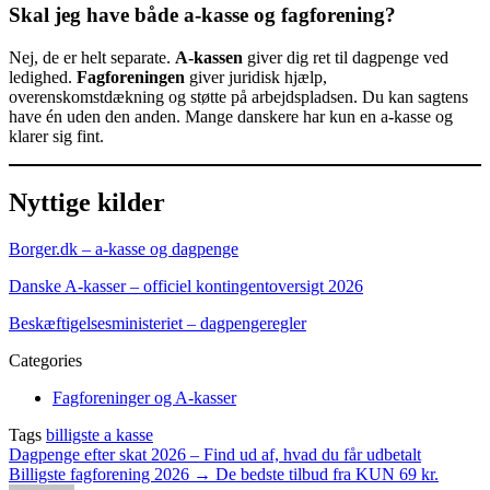
Skal jeg have både a-kasse og fagforening?
Nej, de er helt separate.
A-kassen
giver dig ret til dagpenge ved
ledighed.
Fagforeningen
giver juridisk hjælp,
overenskomstdækning og støtte på arbejdspladsen. Du kan sagtens
have én uden den anden. Mange danskere har kun en a-kasse og
klarer sig fint.
Nyttige kilder
Borger.dk – a-kasse og dagpenge
Danske A-kasser – officiel kontingentoversigt 2026
Beskæftigelsesministeriet – dagpengeregler
Categories
Fagforeninger og A-kasser
Tags
billigste a kasse
Post
Dagpenge efter skat 2026 – Find ud af, hvad du får udbetalt
Billigste fagforening 2026 → De bedste tilbud fra KUN 69 kr.
navigation