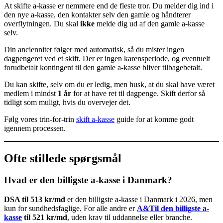
At skifte a-kasse er nemmere end de fleste tror. Du melder dig ind i
den nye a-kasse, den kontakter selv den gamle og håndterer
overflytningen. Du skal
ikke
melde dig ud af den gamle a-kasse
selv.
Din anciennitet følger med automatisk, så du mister ingen
dagpengeret ved et skift. Der er ingen karensperiode, og eventuelt
forudbetalt kontingent til den gamle a-kasse bliver tilbagebetalt.
Du kan skifte, selv om du er ledig, men husk, at du skal have været
medlem i mindst
1 år
for at have ret til dagpenge. Skift derfor så
tidligt som muligt, hvis du overvejer det.
Følg vores trin-for-trin
skift a-kasse
guide for at komme godt
igennem processen.
Ofte stillede spørgsmål
Hvad er den billigste a-kasse i Danmark?
DSA til 513 kr/md
er den billigste a-kasse i Danmark i 2026, men
kun for sundhedsfaglige. For alle andre er
A&Til den billigste a-
kasse
til 521 kr/md
, uden krav til uddannelse eller branche.