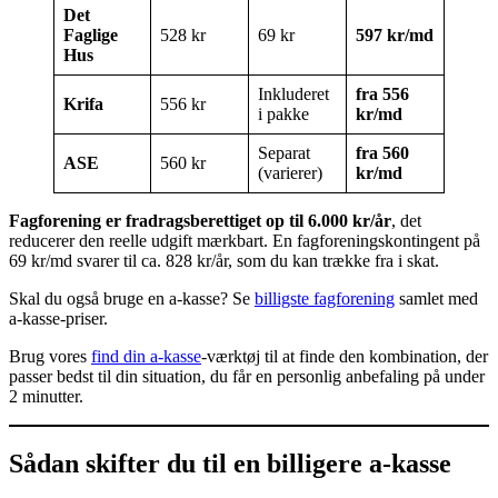
Det
Faglige
528 kr
69 kr
597 kr/md
Hus
Inkluderet
fra 556
Krifa
556 kr
i pakke
kr/md
Separat
fra 560
ASE
560 kr
(varierer)
kr/md
Fagforening er fradragsberettiget op til 6.000 kr/år
, det
reducerer den reelle udgift mærkbart. En fagforeningskontingent på
69 kr/md svarer til ca. 828 kr/år, som du kan trække fra i skat.
Skal du også bruge en a-kasse? Se
billigste fagforening
samlet med
a-kasse-priser.
Brug vores
find din a-kasse
-værktøj til at finde den kombination, der
passer bedst til din situation, du får en personlig anbefaling på under
2 minutter.
Sådan skifter du til en billigere a-kasse