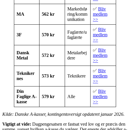
Markedsfø
✅
Bliv
MA
562 kr
ring/komm
medlem
unikation
>>
✅
Bliv
Faglærte/u
3F
570 kr
medlem
faglærte
>>
✅
Bliv
Dansk
Metalarbej
572 kr
medlem
Metal
dere
>>
✅
Bliv
Tekniker
573 kr
Teknikere
medlem
nes
>>
Din
✅
Bliv
Faglige A-
579 kr
Alle
medlem
kasse
>>
Kilde: Danske A-kasser, kontingentoversigt opdateret januar 2026.
Vigtigt at vide:
Dagpengesatsen er fastsat ved lov og er præcis den
samme, uanset hvilken a-kasse du vælger. Det eneste der adskiller a-