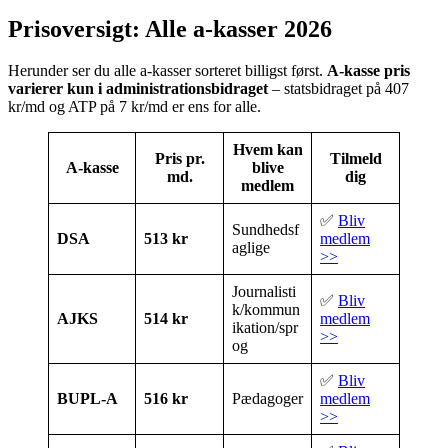
Prisoversigt: Alle a-kasser 2026
Herunder ser du alle a-kasser sorteret billigst først.
A-kasse pris
varierer kun i administrationsbidraget
– statsbidraget på 407
kr/md og ATP på 7 kr/md er ens for alle.
Hvem kan
Pris pr.
Tilmeld
A-kasse
blive
md.
dig
medlem
✅
Bliv
Sundhedsf
DSA
513 kr
medlem
aglige
>>
Journalisti
✅
Bliv
k/kommun
AJKS
514 kr
medlem
ikation/spr
>>
og
✅
Bliv
BUPL-A
516 kr
Pædagoger
medlem
>>