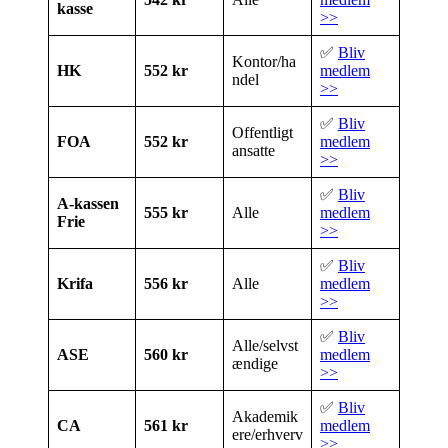
kasse
>>
✅
Bliv
Kontor/ha
HK
552 kr
medlem
ndel
>>
✅
Bliv
Offentligt
FOA
552 kr
medlem
ansatte
>>
✅
Bliv
A-kassen
555 kr
Alle
medlem
Frie
>>
✅
Bliv
Krifa
556 kr
Alle
medlem
>>
✅
Bliv
Alle/selvst
ASE
560 kr
medlem
ændige
>>
✅
Bliv
Akademik
CA
561 kr
medlem
ere/erhverv
>>