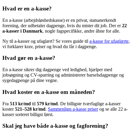
Hvad er en a-kasse?
En a-kasse (arbejdsløshedskasse) er en privat, statsanerkendt
forening, der udbetaler dagpenge, hvis du mister dit job. Der er
22
a-kasser i Danmark
, nogle fagspecifikke, andre åbne for alle.
Ny til a-kasser og ufaglært? Se vores guide til
a-kasse for ufaglærte
,
vi forklarer krav, priser og hvad du får i dagpenge.
Hvad gør en a-kasse?
En a-kasse sikrer dig dagpenge ved ledighed, hjælper med
jobsøgning og CV-sparring og administrerer barselsdagpenge og
sygedagpenge på dine vegne.
Hvad koster en a-kasse om måneden?
Fra
513 kr/md
til
579 kr/md
. De billigste tværfaglige a-kasser
koster
521–528 kr/md
.
Sammenlign a-kasse priser
og se alle 22 a-
kasser sorteret billigst først.
Skal jeg have både a-kasse og fagforening?