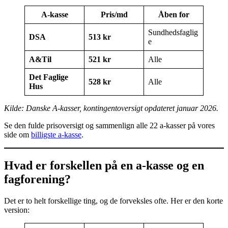
A-kasse
Pris/md
Åben for
Sundhedsfaglig
DSA
513 kr
e
A&Til
521 kr
Alle
Det Faglige
528 kr
Alle
Hus
Kilde: Danske A-kasser, kontingentoversigt opdateret januar 2026.
Se den fulde prisoversigt og sammenlign alle 22 a-kasser på vores
side om
billigste a-kasse
.
Hvad er forskellen på en a-kasse og en
fagforening?
Det er to helt forskellige ting, og de forveksles ofte. Her er den korte
version: