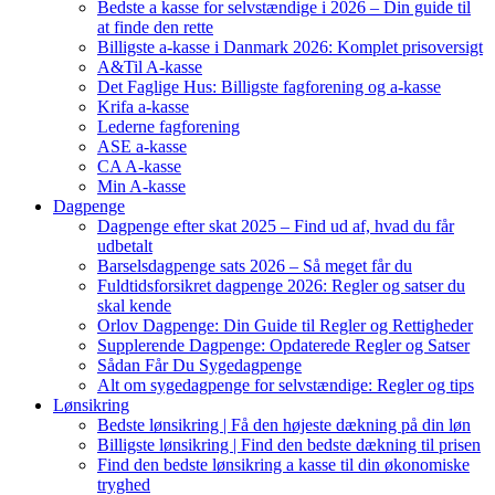
Bedste a kasse for selvstændige i 2026 – Din guide til
at finde den rette
Billigste a-kasse i Danmark 2026: Komplet prisoversigt
A&Til A-kasse
Det Faglige Hus: Billigste fagforening og a-kasse
Krifa a-kasse
Lederne fagforening
ASE a-kasse
CA A-kasse
Min A-kasse
Dagpenge
Dagpenge efter skat 2025 – Find ud af, hvad du får
udbetalt
Barselsdagpenge sats 2026 – Så meget får du
Fuldtidsforsikret dagpenge 2026: Regler og satser du
skal kende
Orlov Dagpenge: Din Guide til Regler og Rettigheder
Supplerende Dagpenge: Opdaterede Regler og Satser
Sådan Får Du Sygedagpenge
Alt om sygedagpenge for selvstændige: Regler og tips
Lønsikring
Bedste lønsikring | Få den højeste dækning på din løn
Billigste lønsikring | Find den bedste dækning til prisen
Find den bedste lønsikring a kasse til din økonomiske
tryghed