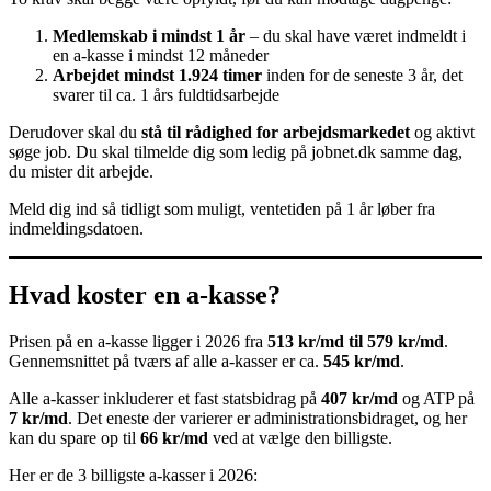
Medlemskab i mindst 1 år
– du skal have været indmeldt i
en a-kasse i mindst 12 måneder
Arbejdet mindst 1.924 timer
inden for de seneste 3 år, det
svarer til ca. 1 års fuldtidsarbejde
Derudover skal du
stå til rådighed for arbejdsmarkedet
og aktivt
søge job. Du skal tilmelde dig som ledig på jobnet.dk samme dag,
du mister dit arbejde.
Meld dig ind så tidligt som muligt, ventetiden på 1 år løber fra
indmeldingsdatoen.
Hvad koster en a-kasse?
Prisen på en a-kasse ligger i 2026 fra
513 kr/md til 579 kr/md
.
Gennemsnittet på tværs af alle a-kasser er ca.
545 kr/md
.
Alle a-kasser inkluderer et fast statsbidrag på
407 kr/md
og ATP på
7 kr/md
. Det eneste der varierer er administrationsbidraget, og her
kan du spare op til
66 kr/md
ved at vælge den billigste.
Her er de 3 billigste a-kasser i 2026: