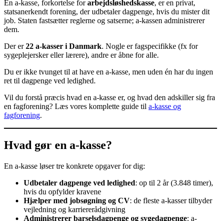
En a-kasse, forkortelse for
arbejdsløshedskasse
, er en privat,
statsanerkendt forening, der udbetaler dagpenge, hvis du mister dit
job. Staten fastsætter reglerne og satserne; a-kassen administrerer
dem.
Der er
22 a-kasser i Danmark
. Nogle er fagspecifikke (fx for
sygeplejersker eller lærere), andre er åbne for alle.
Du er ikke tvunget til at have en a-kasse, men uden én har du ingen
ret til dagpenge ved ledighed.
Vil du forstå præcis hvad en a-kasse er, og hvad den adskiller sig fra
en fagforening? Læs vores komplette guide til
a-kasse og
fagforening
.
Hvad gør en a-kasse?
En a-kasse løser tre konkrete opgaver for dig:
Udbetaler dagpenge ved ledighed
: op til 2 år (3.848 timer),
hvis du opfylder kravene
Hjælper med jobsøgning og CV
: de fleste a-kasser tilbyder
vejledning og karriererådgivning
Administrerer barselsdagpenge og sygedagpenge
: a-