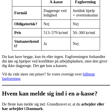
A-kasse
Fagforening
Dagpenge ved
Juridisk hjælp
Formål
ledighed
+ overenskomst
Obligatorisk?
Nej
Nej
Pris
513–579 kr/md
50–300 kr/md
Statsanerkend
Ja
Nej
t?
Du kan have begge, kun én eller ingen. Fagforeningen forhandler
din løn og hjælper ved konflikter på arbejdspladsen, men den giver
dig ikke dagpenge. Det gør kun a-kassen.
Vil du vide mere om priser? Se vores oversigt over
billigste
fagforening
.
Hvem kan melde sig ind i en a-kasse?
De fleste kan melde sig ind. Grundkravet er, at du
arbejder eller
har arbejdet i Danmark
.