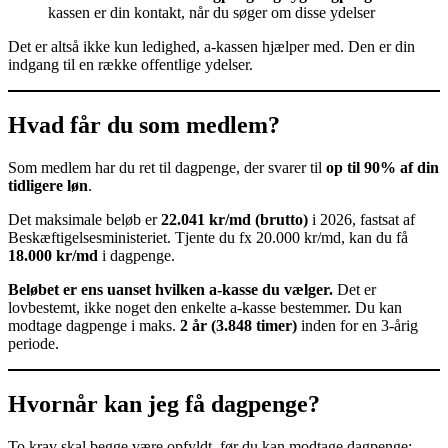
kassen er din kontakt, når du søger om disse ydelser
Det er altså ikke kun ledighed, a-kassen hjælper med. Den er din
indgang til en række offentlige ydelser.
Hvad får du som medlem?
Som medlem har du ret til dagpenge, der svarer til
op til 90% af din
tidligere løn
.
Det maksimale beløb er
22.041 kr/md (brutto)
i 2026, fastsat af
Beskæftigelsesministeriet. Tjente du fx 20.000 kr/md, kan du få
18.000 kr/md
i dagpenge.
Beløbet er ens uanset hvilken a-kasse du vælger.
Det er
lovbestemt, ikke noget den enkelte a-kasse bestemmer. Du kan
modtage dagpenge i maks.
2 år (3.848 timer)
inden for en 3-årig
periode.
Hvornår kan jeg få dagpenge?
To krav skal begge være opfyldt, før du kan modtage dagpenge: