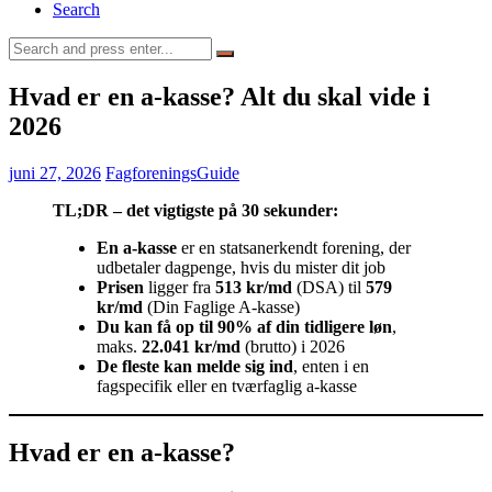
Search
Search
for:
Hvad er en a-kasse? Alt du skal vide i
2026
juni 27, 2026
FagforeningsGuide
TL;DR – det vigtigste på 30 sekunder:
En a-kasse
er en statsanerkendt forening, der
udbetaler dagpenge, hvis du mister dit job
Prisen
ligger fra
513 kr/md
(DSA) til
579
kr/md
(Din Faglige A-kasse)
Du kan få op til 90% af din tidligere løn
,
maks.
22.041 kr/md
(brutto) i 2026
De fleste kan melde sig ind
, enten i en
fagspecifik eller en tværfaglig a-kasse
Hvad er en a-kasse?