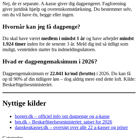
Nej, de er separate. A-kasse giver dig dagpengeret. Fagforening
giver juridisk hjælp og overenskomstdækning. Du bestemmer selv,
om du vil have én, begge eller ingen.
Hvornår kan jeg få dagpenge?
Du skal have været
medlem i mindst 1 år
og have arbejdet
mindst
1.924 timer
inden for de seneste 3 år. Meld dig ind så tidligt som
muligt, ventetiden starter fra indmeldingsdatoen.
Hvad er dagpengemaksimum i 2026?
Dagpengemaksimum er
22.041 kr/md (brutto)
i 2026. Du kan få
op til 90% af din tidligere løn – dog aldrig mere end dette loft. Kilde:
Beskæftigelsesministeriet.
Nyttige kilder
borger.dk – officiel info om dagpenge og a-kasse
bm.dk – Beskæftigelsesministeriet: satser for 2026
danskeakasser.dk – oversigt over alle 22 a-kasser og priser
Categories