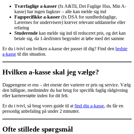
Tværfaglige a-kasser
(fx A&Til, Det Faglige Hus, Min A-
kasse) har ingen fagkrav – alle kan melde sig ind
Fagspecifikke a-kasser
(fx DSA for sundhedsfaglige,
Lærernes for undervisere) kræver relevant uddannelse eller
erfaring
Studerende
kan melde sig ind til reduceret pris, og det kan
betale sig, da 1-årsfristen begynder at løbe med det samme
Er du i tvivl om hvilken a-kasse der passer til dig? Find den
bedste
a-kasse
til din situation.
Hvilken a-kasse skal jeg vælge?
Dagpengene er ens – det eneste der varierer er pris og service. Vælg
den billigste, medmindre du har brug for specifik faglig rådgivning
eller karrierestøtte inden for dit felt.
Er du i tvivl, så brug vores guide til at
find din a-kasse
, du får en
personlig anbefaling på under 2 minutter.
Ofte stillede spørgsmål