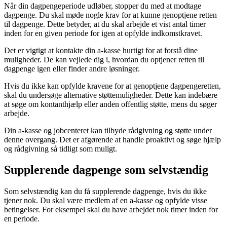
Når din dagpengeperiode udløber, stopper du med at modtage
dagpenge. Du skal møde nogle krav for at kunne genoptjene retten
til dagpenge. Dette betyder, at du skal arbejde et vist antal timer
inden for en given periode for igen at opfylde indkomstkravet.
Det er vigtigt at kontakte din a-kasse hurtigt for at forstå dine
muligheder. De kan vejlede dig i, hvordan du optjener retten til
dagpenge igen eller finder andre løsninger.
Hvis du ikke kan opfylde kravene for at genoptjene dagpengeretten,
skal du undersøge alternative støttemuligheder. Dette kan indebære
at søge om kontanthjælp eller anden offentlig støtte, mens du søger
arbejde.
Din a-kasse og jobcenteret kan tilbyde rådgivning og støtte under
denne overgang. Det er afgørende at handle proaktivt og søge hjælp
og rådgivning så tidligt som muligt.
Supplerende dagpenge som selvstændig
Som selvstændig kan du få supplerende dagpenge, hvis du ikke
tjener nok. Du skal være medlem af en a-kasse og opfylde visse
betingelser. For eksempel skal du have arbejdet nok timer inden for
en periode.