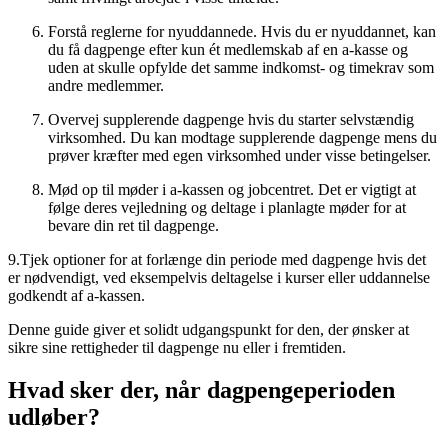
Forstå reglerne for nyuddannede. Hvis du er nyuddannet, kan
du få dagpenge efter kun ét medlemskab af en a-kasse og
uden at skulle opfylde det samme indkomst- og timekrav som
andre medlemmer.
Overvej supplerende dagpenge hvis du starter selvstændig
virksomhed. Du kan modtage supplerende dagpenge mens du
prøver kræfter med egen virksomhed under visse betingelser.
Mød op til møder i a-kassen og jobcentret. Det er vigtigt at
følge deres vejledning og deltage i planlagte møder for at
bevare din ret til dagpenge.
9.Tjek optioner for at forlænge din periode med dagpenge hvis det
er nødvendigt, ved eksempelvis deltagelse i kurser eller uddannelse
godkendt af a-kassen.
Denne guide giver et solidt udgangspunkt for den, der ønsker at
sikre sine rettigheder til dagpenge nu eller i fremtiden.
Hvad sker der, når dagpengeperioden
udløber?