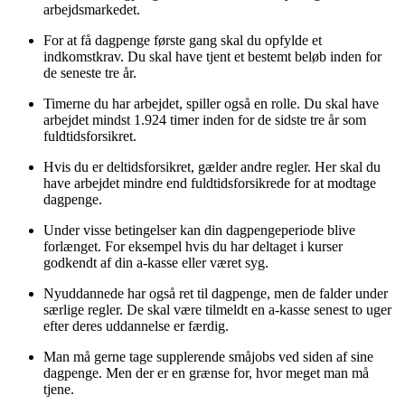
arbejdsmarkedet.
For at få dagpenge første gang skal du opfylde et
indkomstkrav. Du skal have tjent et bestemt beløb inden for
de seneste tre år.
Timerne du har arbejdet, spiller også en rolle. Du skal have
arbejdet mindst 1.924 timer inden for de sidste tre år som
fuldtidsforsikret.
Hvis du er deltidsforsikret, gælder andre regler. Her skal du
have arbejdet mindre end fuldtidsforsikrede for at modtage
dagpenge.
Under visse betingelser kan din dagpengeperiode blive
forlænget. For eksempel hvis du har deltaget i kurser
godkendt af din a-kasse eller været syg.
Nyuddannede har også ret til dagpenge, men de falder under
særlige regler. De skal være tilmeldt en a-kasse senest to uger
efter deres uddannelse er færdig.
Man må gerne tage supplerende småjobs ved siden af sine
dagpenge. Men der er en grænse for, hvor meget man må
tjene.