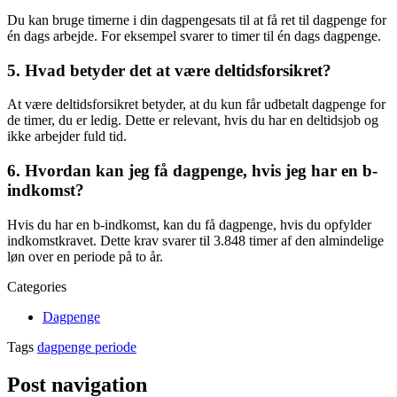
Du kan bruge timerne i din dagpengesats til at få ret til dagpenge for
én dags arbejde. For eksempel svarer to timer til én dags dagpenge.
5. Hvad betyder det at være deltidsforsikret?
At være deltidsforsikret betyder, at du kun får udbetalt dagpenge for
de timer, du er ledig. Dette er relevant, hvis du har en deltidsjob og
ikke arbejder fuld tid.
6. Hvordan kan jeg få dagpenge, hvis jeg har en b-
indkomst?
Hvis du har en b-indkomst, kan du få dagpenge, hvis du opfylder
indkomstkravet. Dette krav svarer til 3.848 timer af den almindelige
løn over en periode på to år.
Categories
Dagpenge
Tags
dagpenge periode
Post navigation