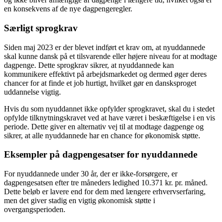
en konsekvens af de nye dagpengeregler.
Særligt sprogkrav
Siden maj 2023 er der blevet indført et krav om, at nyuddannede
skal kunne dansk på et tilsvarende eller højere niveau for at modtage
dagpenge. Dette sprogkrav sikrer, at nyuddannede kan
kommunikere effektivt på arbejdsmarkedet og dermed øger deres
chancer for at finde et job hurtigt, hvilket gør en dansksproget
uddannelse vigtig.
Hvis du som nyuddannet ikke opfylder sprogkravet, skal du i stedet
opfylde tilknytningskravet ved at have været i beskæftigelse i en vis
periode. Dette giver en alternativ vej til at modtage dagpenge og
sikrer, at alle nyuddannede har en chance for økonomisk støtte.
Eksempler på dagpengesatser for nyuddannede
For nyuddannede under 30 år, der er ikke-forsørgere, er
dagpengesatsen efter tre måneders ledighed 10.371 kr. pr. måned.
Dette beløb er lavere end for dem med længere erhvervserfaring,
men det giver stadig en vigtig økonomisk støtte i
overgangsperioden.