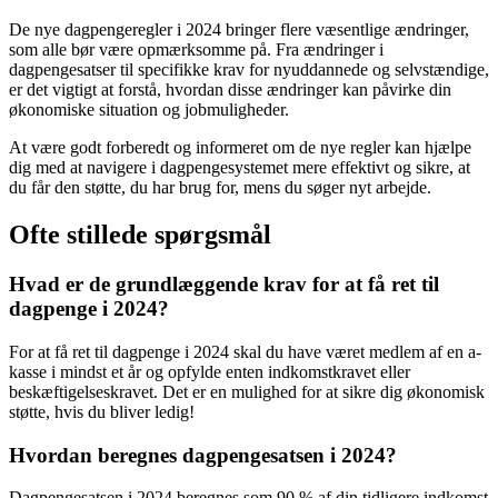
De nye dagpengeregler i 2024 bringer flere væsentlige ændringer,
som alle bør være opmærksomme på. Fra ændringer i
dagpengesatser til specifikke krav for nyuddannede og selvstændige,
er det vigtigt at forstå, hvordan disse ændringer kan påvirke din
økonomiske situation og jobmuligheder.
At være godt forberedt og informeret om de nye regler kan hjælpe
dig med at navigere i dagpengesystemet mere effektivt og sikre, at
du får den støtte, du har brug for, mens du søger nyt arbejde.
Ofte stillede spørgsmål
Hvad er de grundlæggende krav for at få ret til
dagpenge i 2024?
For at få ret til dagpenge i 2024 skal du have været medlem af en a-
kasse i mindst et år og opfylde enten indkomstkravet eller
beskæftigelseskravet. Det er en mulighed for at sikre dig økonomisk
støtte, hvis du bliver ledig!
Hvordan beregnes dagpengesatsen i 2024?
Dagpengesatsen i 2024 beregnes som 90 % af din tidligere indkomst