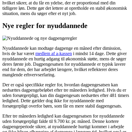
hvilket sikrer, at du får en ydelse, der er proportional med din
tidligere løn. Dette gør det lettere at opretholde en stabil økonomisk
situation, mens du søger efter et nyt job.
Nye regler for nyuddannede
Nyuddannede kan modtage dagpenge en måned efter dimission,
hvis de har været
medlem af a-kassen
i mindst 14 dage. Dette giver
nyuddannede en hurtig adgang til økonomisk støtte, mens de søger
deres første job. Dagpengesatsen for nyuddannede er typisk lavere
end for dem, der har arbejdet længere, hvilket reflekterer deres
manglende erhvervserfaring.
Der er også specifikke regler for, hvordan dagpengesatsen kan
nedsættes dagpengebeløbet efter tre måneders ledighed. Hvis du er
uden forsørgerpligt, kan din dagpengesats nedsættes efter 481 timers
ledighed. Dette gælder dog ikke for nyuddannede med
forsørgerpligt overfor børn, som får en mere stabil dagpengesats.
Efter tre måneders ledighed kan dagpengesatsen for nyuddannede
uden forsørgerpligt falde til 9.700 kr. pr. måned. Denne kortere
dagpengeperiode sikrer, at nyuddannede hurtigt kommer i arbejde
og ikke bliver afhængige af dagpenge i længere tid, hvilket også er