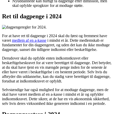
Nyuddannede kan hurtigt få dagpenge efter dimission, men
skal opfylde sprogkrav for at modtage støtte.
Ret til dagpenge i 2024
For at have ret til dagpenge i 2024 skal du først og fremmest have
været
medlem af en a-kasse
i mindst et år. Dette medlemskab er
fundamentet for din dagpengeret, og uden det kan du ikke modtage
dagpenge, uanset din tidligere indkomst eller beskæftigelse.
Derudover skal du opfylde enten indkomstkravet eller
beskæftigelseskravet for at være berettiget til dagpenge. Det betyder,
at du skal have tjent en vis mængde penge inden for de seneste år
eller have været i beskæftigelse i en bestemt periode. Selv hvis du
afbryder din uddannelse, kan du stadig være berettiget til dagpenge,
forudsat at indkomstkravet er opfyldt.
Selvstændige har også mulighed for at modtage dagpenge, men de
skal have været medlem af en a-kasse i mindst et år og opfylder
indkomstkravet. Dette sikrer, at de har en vis økonomisk sikkerhed,
selv hvis deres virksomhed ikke genererer indkomst i en periode.