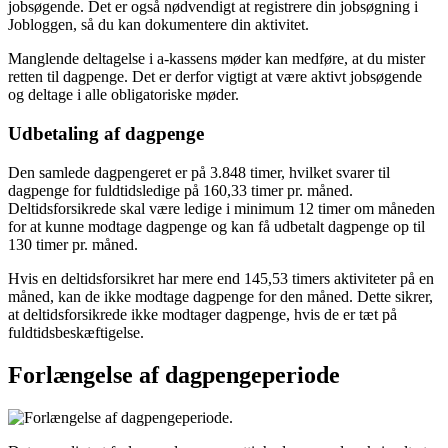
jobsøgende. Det er også nødvendigt at registrere din jobsøgning i
Jobloggen, så du kan dokumentere din aktivitet.
Manglende deltagelse i a-kassens møder kan medføre, at du mister
retten til dagpenge. Det er derfor vigtigt at være aktivt jobsøgende
og deltage i alle obligatoriske møder.
Udbetaling af dagpenge
Den samlede dagpengeret er på 3.848 timer, hvilket svarer til
dagpenge for fuldtidsledige på 160,33 timer pr. måned.
Deltidsforsikrede skal være ledige i minimum 12 timer om måneden
for at kunne modtage dagpenge og kan få udbetalt dagpenge op til
130 timer pr. måned.
Hvis en deltidsforsikret har mere end 145,53 timers aktiviteter på en
måned, kan de ikke modtage dagpenge for den måned. Dette sikrer,
at deltidsforsikrede ikke modtager dagpenge, hvis de er tæt på
fuldtidsbeskæftigelse.
Forlængelse af dagpengeperiode