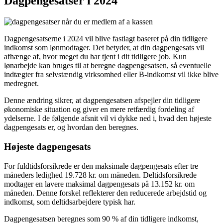
Dagpengesatser i 2024
Dagpengesatserne i 2024 vil blive fastlagt baseret på din tidligere
indkomst som lønmodtager. Det betyder, at din dagpengesats vil
afhænge af, hvor meget du har tjent i dit tidligere job. Kun
lønarbejde kan bruges til at beregne dagpengesatsen, så eventuelle
indtægter fra selvstændig virksomhed eller B-indkomst vil ikke blive
medregnet.
Denne ændring sikrer, at dagpengesatsen afspejler din tidligere
økonomiske situation og giver en mere retfærdig fordeling af
ydelserne. I de følgende afsnit vil vi dykke ned i, hvad den højeste
dagpengesats er, og hvordan den beregnes.
Højeste dagpengesats
For fuldtidsforsikrede er den maksimale dagpengesats efter tre
måneders ledighed 19.728 kr. om måneden. Deltidsforsikrede
modtager en lavere maksimal dagpengesats på 13.152 kr. om
måneden. Denne forskel reflekterer den reducerede arbejdstid og
indkomst, som deltidsarbejdere typisk har.
Dagpengesatsen beregnes som 90 % af din tidligere indkomst,