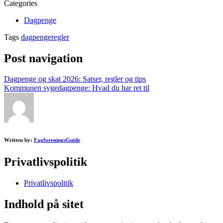
Categories
Dagpenge
Tags
dagpengeregler
Post navigation
Dagpenge og skat 2026: Satser, regler og tips
Kommunen sygedagpenge: Hvad du har ret til
Written by:
FagforeningsGuide
Privatlivspolitik
Privatlivspolitik
Indhold på sitet