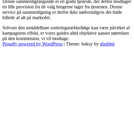
Denne sammenligningsside er en gratis tjeneste, der derfor modtager
en lille provision fra de valg brugerne tager fra tjenesten. Denne
service på sammenligning er derfor ikke nødvendigvis det fulde
billede af alt på markedet.
Selvom den umiddelbare sorteringsrækkefølge kan være påvirket af
kampagnens effekt, er vores guides altid objektive uanset størrelsen
på den kommission, vi vil modtage.
Proudly powered by WordPress
|
Theme: boksy by
gbobbd
.