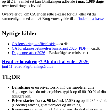
op til 2 år. Samlet set kan lønsikringen udbetale i
max 1.080 dage
over forsikringens levetid.
Overvejer du, om CA er den rette a-kasse for dig, eller vil du
sammenligne med andre? Brug vores guide til at
finde din a-kasse
.
Nyttige kilder
CA lønsikring – officiel side
– ca.dk
CA forsikringsbetingelser lønsikring 2026 (PDF)
– ca.dk
Dagpengesatser 2026
– Beskæftigelsesministeriet
Hvad er lønsikring? Alt du skal vide i 2026
juni 11, 2026
FagforeningsGuide
TL;DR
Lønsikring
er en privat forsikring, der supplerer dine
dagpenge, hvis du mister jobbet, typisk op til 80–90 % af din
tidligere løn.
Prisen starter fra ca. 96 kr./md.
(ASE) og op til 285 kr./md.
(Lederne) afhængigt af udbyder og dækning.
Karensperioden
er typisk 14–30 dage, du skal altså vente,