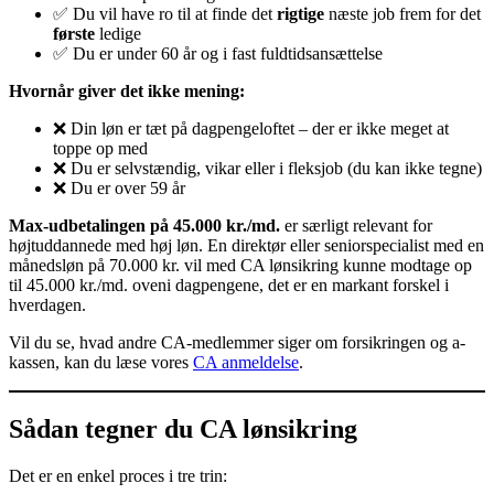
✅ Du vil have ro til at finde det
rigtige
næste job frem for det
første
ledige
✅ Du er under 60 år og i fast fuldtidsansættelse
Hvornår giver det ikke mening:
❌ Din løn er tæt på dagpengeloftet – der er ikke meget at
toppe op med
❌ Du er selvstændig, vikar eller i fleksjob (du kan ikke tegne)
❌ Du er over 59 år
Max-udbetalingen på 45.000 kr./md.
er særligt relevant for
højtuddannede med høj løn. En direktør eller seniorspecialist med en
månedsløn på 70.000 kr. vil med CA lønsikring kunne modtage op
til 45.000 kr./md. oveni dagpengene, det er en markant forskel i
hverdagen.
Vil du se, hvad andre CA-medlemmer siger om forsikringen og a-
kassen, kan du læse vores
CA anmeldelse
.
Sådan tegner du CA lønsikring
Det er en enkel proces i tre trin: