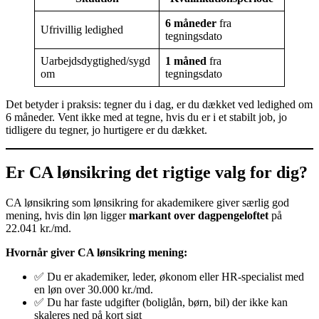
6 måneder
fra
Ufrivillig ledighed
tegningsdato
Uarbejdsdygtighed/sygd
1 måned
fra
om
tegningsdato
Det betyder i praksis: tegner du i dag, er du dækket ved ledighed om
6 måneder. Vent ikke med at tegne, hvis du er i et stabilt job, jo
tidligere du tegner, jo hurtigere er du dækket.
Er CA lønsikring det rigtige valg for dig?
CA lønsikring som lønsikring for akademikere giver særlig god
mening, hvis din løn ligger
markant over dagpengeloftet
på
22.041 kr./md.
Hvornår giver CA lønsikring mening:
✅ Du er akademiker, leder, økonom eller HR-specialist med
en løn over 30.000 kr./md.
✅ Du har faste udgifter (boliglån, børn, bil) der ikke kan
skaleres ned på kort sigt