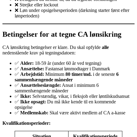
❌ Strejke eller lockout
❌ Løn under opsigelsesperioden (dækning starter først efter
lønperioden)
Betingelser for at tegne CA lønsikring
CA lønsikring betingelser er klare. Du skal opfylde
alle
nedenstående krav på tegningsdatoen:
✅
Alder:
18-59 år (under 60 år ved tegning)
✅
Ansættelse:
Fastansat lønmodtager i Danmark
✅
Arbejdstid:
Minimum
80 timer/md.
i de seneste
6
sammenhængende måneder
✅
Ansættelseslængde:
Ansat i minimum 6
sammenhængende måneder
✅
Ikke:
Selvstændig, vikar, i fleksjob eller løntilskudsansat
✅
Ikke opsagt:
Du må ikke kende til en kommende
opsigelse
✅
Medlemskab:
Skal være aktivt medlem af CA a-kasse
Kvalifikationsperioder:
Situation
Kvalifikationsperiode