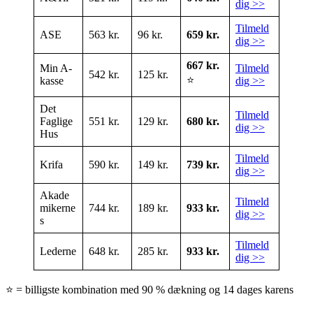
dig >>
Tilmeld
ASE
563 kr.
96 kr.
659 kr.
dig >>
667 kr.
Min A-
Tilmeld
542 kr.
125 kr.
⭐
kasse
dig >>
Det
Tilmeld
Faglige
551 kr.
129 kr.
680 kr.
dig >>
Hus
Tilmeld
Krifa
590 kr.
149 kr.
739 kr.
dig >>
Akade
Tilmeld
mikerne
744 kr.
189 kr.
933 kr.
dig >>
s
Tilmeld
Lederne
648 kr.
285 kr.
933 kr.
dig >>
⭐ = billigste kombination med 90 % dækning og 14 dages karens