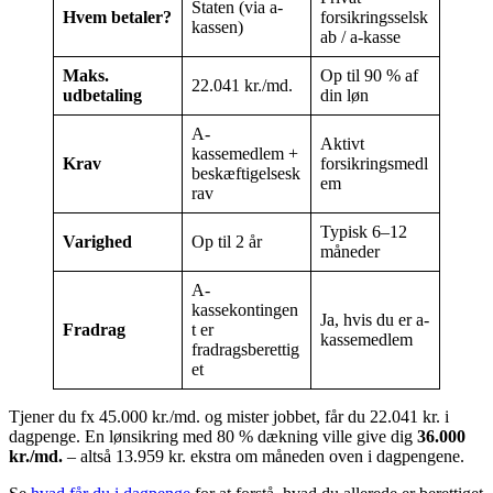
Staten (via a-
Hvem betaler?
forsikringsselsk
kassen)
ab / a-kasse
Maks.
Op til 90 % af
22.041 kr./md.
udbetaling
din løn
A-
Aktivt
kassemedlem +
Krav
forsikringsmedl
beskæftigelsesk
em
rav
Typisk 6–12
Varighed
Op til 2 år
måneder
A-
kassekontingen
Ja, hvis du er a-
Fradrag
t er
kassemedlem
fradragsberettig
et
Tjener du fx 45.000 kr./md. og mister jobbet, får du 22.041 kr. i
dagpenge. En lønsikring med 80 % dækning ville give dig
36.000
kr./md.
– altså 13.959 kr. ekstra om måneden oven i dagpengene.