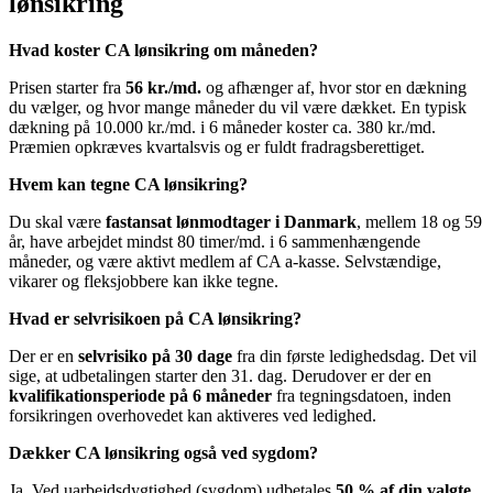
lønsikring
Hvad koster CA lønsikring om måneden?
Prisen starter fra
56 kr./md.
og afhænger af, hvor stor en dækning
du vælger, og hvor mange måneder du vil være dækket. En typisk
dækning på 10.000 kr./md. i 6 måneder koster ca. 380 kr./md.
Præmien opkræves kvartalsvis og er fuldt fradragsberettiget.
Hvem kan tegne CA lønsikring?
Du skal være
fastansat lønmodtager i Danmark
, mellem 18 og 59
år, have arbejdet mindst 80 timer/md. i 6 sammenhængende
måneder, og være aktivt medlem af CA a-kasse. Selvstændige,
vikarer og fleksjobbere kan ikke tegne.
Hvad er selvrisikoen på CA lønsikring?
Der er en
selvrisiko på 30 dage
fra din første ledighedsdag. Det vil
sige, at udbetalingen starter den 31. dag. Derudover er der en
kvalifikationsperiode på 6 måneder
fra tegningsdatoen, inden
forsikringen overhovedet kan aktiveres ved ledighed.
Dækker CA lønsikring også ved sygdom?
Ja. Ved uarbejdsdygtighed (sygdom) udbetales
50 % af din valgte