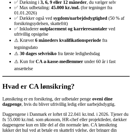
✅ Dækning i
3, 6, 9 eller 12 måneder
, du vælger selv
✅ Max udbetaling:
45.000 kr./md.
(for tegninger fra
01.01.2026)
✅ Dækker også ved
sygdom/uarbejdsdygtighed
(50 % af
forsikringsydelsen, skattefrit)
✅ Inkluderer
outplacement og karrieresamtaler
ved
ufrivillig opsigelse
⚠️ Kræver
6 måneders kvalifikationsperiode
fra
tegningsdato
⚠️
30 dages selvrisiko
fra første ledighedsdag
⚠️ Kun for
CA a-kasse-medlemmer
under 60 år i fast
ansættelse
Hvad er CA lønsikring?
Lønsikring er en forsikring, der udbetaler penge
oveni dine
dagpenge
, hvis du bliver ufrivillig ledig eller uarbejdsdygtig.
Dagpengene i Danmark er loftet til 22.041 kr./md. i 2026. Tjener du
fx 55.000 kr./md. som økonom, HR-chef eller projektleder, dækker
dagpengene kun en lille del af din normale løn. CA lønsikring
lukker det hul ved at betale en skattefri ydelse, der bringer din