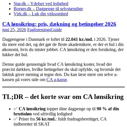
Star.dk – Ydelser ved ledighed
Borger.dk – Dagpenge til selvstændige
Virk.dk – Luk din virksomhed
CA lønsikring: pris, dækning og betingelser 2026
juni 25, 2026
FagforeningsGuide
Dagpengene i Danmark er loftet til
22.041 kr./md.
i 2026. Tjener
du mere end det, og det gør de fleste akademikere, er der et hul i din
økonomi, hvis du mister jobbet. CA lønsikring er den forsikring, der
lukker det hul.
Denne guide gennemgår hvad CA lønsikring koster, hvad der
præcist dækkes, hvilke betingelser du skal opfylde, og hvornår det
faktisk giver mening at tegne den. Du kan læse mere om selve a-
kassen på vores side om
CA a-kasse
.
TL;DR – det korte svar om CA lønsikring
✅
CA lønsikring
topper dine dagpenge op til
90 % af din
bruttoløn
ved ufrivillig ledighed
✅ Priser fra
56 kr./md.
: fuldt fradragsberettiget, CA
indberetter til SKAT