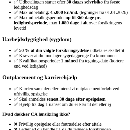
✅ Udbetalingen starter efter
30 dages selvrisiko
fra første
ledighedsdag
✅ Max udbetaling:
45.000 kr./md.
(tegninger fra 01.01.2026)
✅ Max udbetalingsperiode:
op til 360 dage pr.
ledighedsperiode
, max
1.080 dage i alt
over forsikringens
levetid
Uarbejdsdygtighed (sygdom)
✅
50 % af din valgte forsikringsydelse
udbetales skattefrit
✅ Kræver at du modtager sygedagpenge fra kommunen
✅ Kvalifikationsperiode:
1 måned
fra tegningsdato (kortere
end ved ledighed)
Outplacement og karrierehjælp
✅ Karrieresamtaler eller intensivt outplacementforløb ved
ufrivillig opsigelse
✅ Skal anmeldes
senest 30 dage efter opsigelsen
✅ Hjælp fra dag 1 uanset om du er klar til det eller ej
Hvad dækker CA lønsikring ikke?
❌ Frivillig opsigelse eller fratrædelse efter aftale
❌ Ledighed du kendte til, da du tegnede forsikringen