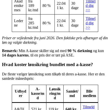
Akad
fra
Tilmel
22.04
30
emike
189
80 %
d dig
1 kr.
dage
rnes
kr./md
>>
fra
Tilmel
Leder
22.04
30
285
80 %
d dig
ne
1 kr.
dage
kr./md
>>
Priser er vejledende fra juni 2026. Den faktiske pris afhænger af din
løn og valgte dækning.
Bemærk:
Min A-kasse skiller sig ud med
90 % dækning
og kun
14 dages karens
, til en pris der er tæt på ASE.
Hvad koster lønsikring bundlet med a-kasse?
De fleste vælger lønsikring som tilkøb til deres a-kasse. Her er den
samlede månedspris:
A-
Lønsik
Udbyd
Samlet/
Bliv
kasse/m
ring/m
er
md
medlem
d
d
Tilmeld
A&Til
521 kr.
119 kr.
640 kr.