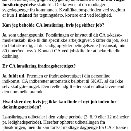
forsikringsydelse
skattefrit. Det kræver, at du modtager
sygedagpenge fra kommunen. Kvalifikationsperioden ved sygdom
er kun
1 måned
fra tegningsdato, kortere end ved ledighed.
Kan jeg beholde CA lønsikring, hvis jeg skifter job?
Ja, som udgangspunkt. Forsikringen er knyttet til dit CA a-kasse-
medlemskab, ikke til din specifikke arbejdsgiver. Skifter du job, skal
du blot sikre dig, at du stadig opfylder betingelserne (fastansat, min.
80 timer/md. osv.). Kontakt CA ved jobskifte for at bekræfte din
dækning.
Er CA lønsikring fradragsberettiget?
Ja,
fuldt ud
. Præmien er fradragsberettiget i din personlige
indkomst. CA indberetter automatisk beløbet til SKAT, så du ikke
selv skal gøre noget. Den reelle udgift efter skat er altså lavere end
den nominelle præmie.
Hvad sker der, hvis jeg ikke kan finde et nyt job inden for
dækningsperioden?
Lønsikringen udbetaler i den valgte periode (3, 6, 9 eller 12 måneder
pr. ledighedsperiode). Herefter ophører udbetalingen fra
lønsikringen, men du kan fortsat modtage dagpenge fra CA a-kasse i