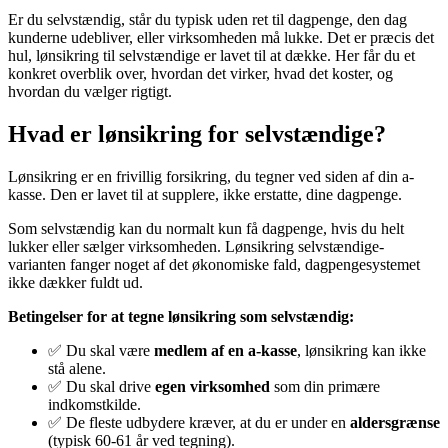
Er du selvstændig, står du typisk uden ret til dagpenge, den dag
kunderne udebliver, eller virksomheden må lukke. Det er præcis det
hul, lønsikring til selvstændige er lavet til at dække. Her får du et
konkret overblik over, hvordan det virker, hvad det koster, og
hvordan du vælger rigtigt.
Hvad er lønsikring for selvstændige?
Lønsikring er en frivillig forsikring, du tegner ved siden af din a-
kasse. Den er lavet til at supplere, ikke erstatte, dine dagpenge.
Som selvstændig kan du normalt kun få dagpenge, hvis du helt
lukker eller sælger virksomheden. Lønsikring selvstændige-
varianten fanger noget af det økonomiske fald, dagpengesystemet
ikke dækker fuldt ud.
Betingelser for at tegne lønsikring som selvstændig:
✅ Du skal være
medlem af en a-kasse
, lønsikring kan ikke
stå alene.
✅ Du skal drive
egen virksomhed
som din primære
indkomstkilde.
✅ De fleste udbydere kræver, at du er under en
aldersgrænse
(typisk 60-61 år ved tegning).