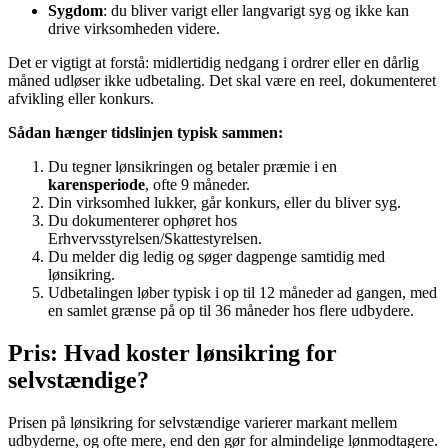
Sygdom
: du bliver varigt eller langvarigt syg og ikke kan
drive virksomheden videre.
Det er vigtigt at forstå: midlertidig nedgang i ordrer eller en dårlig
måned udløser ikke udbetaling. Det skal være en reel, dokumenteret
afvikling eller konkurs.
Sådan hænger tidslinjen typisk sammen:
Du tegner lønsikringen og betaler præmie i en
karensperiode
, ofte 9 måneder.
Din virksomhed lukker, går konkurs, eller du bliver syg.
Du dokumenterer ophøret hos
Erhvervsstyrelsen/Skattestyrelsen.
Du melder dig ledig og søger dagpenge samtidig med
lønsikring.
Udbetalingen løber typisk i op til 12 måneder ad gangen, med
en samlet grænse på op til 36 måneder hos flere udbydere.
Pris: Hvad koster lønsikring for
selvstændige?
Prisen på lønsikring for selvstændige varierer markant mellem
udbyderne, og ofte mere, end den gør for almindelige lønmodtagere.