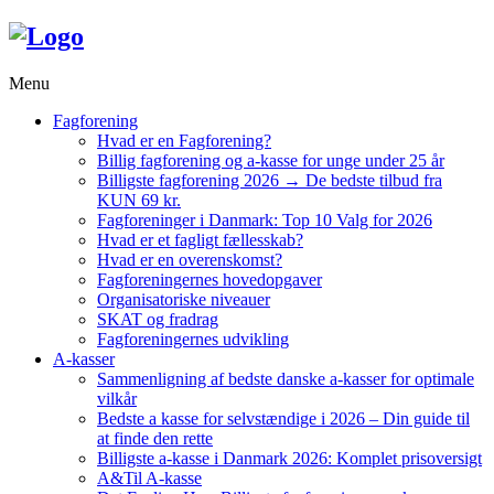
Menu
Fagforening
Hvad er en Fagforening?
Billig fagforening og a-kasse for unge under 25 år
Billigste fagforening 2026 → De bedste tilbud fra
KUN 69 kr.
Fagforeninger i Danmark: Top 10 Valg for 2026
Hvad er et fagligt fællesskab?
Hvad er en overenskomst?
Fagforeningernes hovedopgaver
Organisatoriske niveauer
SKAT og fradrag
Fagforeningernes udvikling
A-kasser
Sammenligning af bedste danske a-kasser for optimale
vilkår
Bedste a kasse for selvstændige i 2026 – Din guide til
at finde den rette
Billigste a-kasse i Danmark 2026: Komplet prisoversigt
A&Til A-kasse