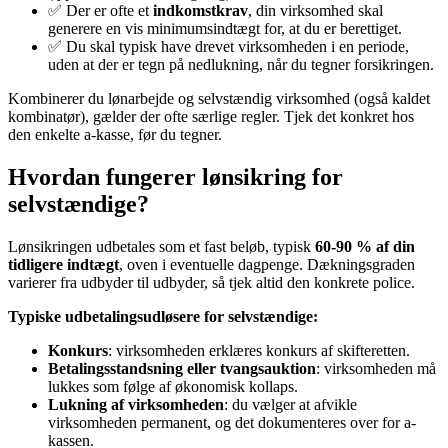
✅ Der er ofte et
indkomstkrav
, din virksomhed skal
generere en vis minimumsindtægt for, at du er berettiget.
✅ Du skal typisk have drevet virksomheden i en periode,
uden at der er tegn på nedlukning, når du tegner forsikringen.
Kombinerer du lønarbejde og selvstændig virksomhed (også kaldet
kombinatør), gælder der ofte særlige regler. Tjek det konkret hos
den enkelte a-kasse, før du tegner.
Hvordan fungerer lønsikring for
selvstændige?
Lønsikringen udbetales som et fast beløb, typisk
60-90 % af din
tidligere indtægt
, oven i eventuelle dagpenge. Dækningsgraden
varierer fra udbyder til udbyder, så tjek altid den konkrete police.
Typiske udbetalingsudløsere for selvstændige:
Konkurs
: virksomheden erklæres konkurs af skifteretten.
Betalingsstandsning eller tvangsauktion
: virksomheden må
lukkes som følge af økonomisk kollaps.
Lukning af virksomheden
: du vælger at afvikle
virksomheden permanent, og det dokumenteres over for a-
kassen.