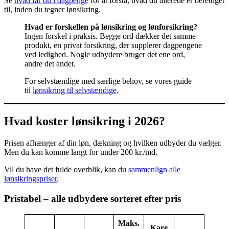
Se
hvad får du i dagpenge
for at forstå, hvad du allerede er berettiget
til, inden du tegner lønsikring.
Hvad er forskellen på lønsikring og lønforsikring?
Ingen forskel i praksis. Begge ord dækker det samme
produkt, en privat forsikring, der supplerer dagpengene
ved ledighed. Nogle udbydere bruger det ene ord,
andre det andet.
For selvstændige med særlige behov, se vores guide
til
lønsikring til selvstændige
.
Hvad koster lønsikring i 2026?
Prisen afhænger af din løn, dækning og hvilken udbyder du vælger.
Men du kan komme langt for under 200 kr./md.
Vil du have det fulde overblik, kan du
sammenlign alle
lønsikringspriser
.
Pristabel – alle udbydere sorteret efter pris
Maks.
Kare