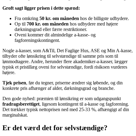
Groft sagt ligger prisen i dette spænd:
Fra omkring
50 kr. om måneden
hos de billigste udbydere.
Op til
700 kr. om måneden
hos udbydere med højere
dækningsgrad eller færre restriktioner.
Oveni kommer dit almindelige a-kasse- og
fagforeningskontingent.
Nogle a-kasser, som A&Til, Det Faglige Hus, ASE og Min A-kasse,
tilbyder ofte lønsikring til selvstændige til samme pris som til
lønmodtagere. Andre, herunder flere akademiker-a-kasser, lægger
typisk et pristillæg oveni for selvstændige, fordi risikoen vurderes
højere.
Tjek prisen
, før du tegner, priserne ændrer sig løbende, og din
konkrete pris afhænger af alder, dækningsgrad og branche.
Den gode nyhed: præmien til lønsikring er som udgangspunkt
fradragsberettiget
, ligesom kontingent til a-kasse og fagforening.
Det trækker typisk nettoprisen ned med 25-33 %, afhængigt af din
marginalskat.
Er det værd det for selvstændige?