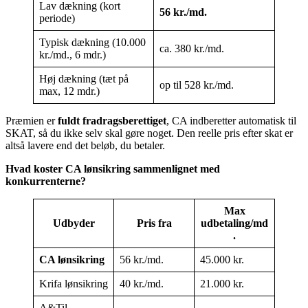
Lav dækning (kort
56 kr./md.
periode)
Typisk dækning (10.000
ca. 380 kr./md.
kr./md., 6 mdr.)
Høj dækning (tæt på
op til 528 kr./md.
max, 12 mdr.)
Præmien er
fuldt fradragsberettiget
, CA indberetter automatisk til
SKAT, så du ikke selv skal gøre noget. Den reelle pris efter skat er
altså lavere end det beløb, du betaler.
Hvad koster CA lønsikring sammenlignet med
konkurrenterne?
Max
Udbyder
Pris fra
udbetaling/md
.
CA lønsikring
56 kr./md.
45.000 kr.
Krifa lønsikring
40 kr./md.
21.000 kr.
A&Til