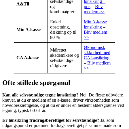
selvstændige
lønsikring –
A&Til
og
pris
–
Bliv
kombinatører
medlem >>
Enkel
Min A-kasse
opsætning,
lønsikring
–
Min A-kasse
dækning op til
Bliv medlem
80 %
>>
Økonomisk
Målrettet
sikkerhed med
akademikere og
CA A-kasse
CA lønsikring
selvstændige
–
Bliv medlem
rådgivere
>>
Ofte stillede spørgsmål
Kan alle selvstændige tegne lønsikring?
Nej. De fleste udbydere
kræver, at du er medlem af en a-kasse, driver virksomheden som
hovedbeskæftigelse, og at du er under en bestemt aldersgrænse ved
tegning, typisk 60-61 år.
Er lønsikring fradragsberettiget for selvstændige?
Ja, som
udgangspunkt er præmien fradragsberettiget på samme måde som