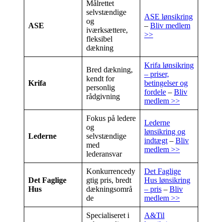
Målrettet
selvstændige
ASE lønsikring
og
ASE
–
Bliv medlem
iværksættere,
>>
fleksibel
dækning
Krifa lønsikring
Bred dækning,
– priser,
kendt for
Krifa
betingelser og
personlig
fordele
–
Bliv
rådgivning
medlem >>
Fokus på ledere
Lederne
og
lønsikring og
Lederne
selvstændige
indtægt
–
Bliv
med
medlem >>
lederansvar
Konkurrencedy
Det Faglige
Det Faglige
gtig pris, bredt
Hus lønsikring
Hus
dækningsområ
– pris
–
Bliv
de
medlem >>
Specialiseret i
A&Til