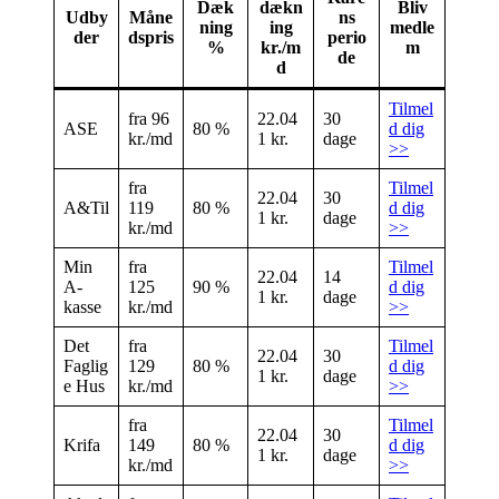
Dæk
dækn
Bliv
Udby
Måne
ns
ning
ing
medle
der
dspris
perio
%
kr./m
m
de
d
Tilmel
fra 96
22.04
30
ASE
80 %
d dig
kr./md
1 kr.
dage
>>
fra
Tilmel
22.04
30
A&Til
119
80 %
d dig
1 kr.
dage
kr./md
>>
Min
fra
Tilmel
22.04
14
A-
125
90 %
d dig
1 kr.
dage
kasse
kr./md
>>
Det
fra
Tilmel
22.04
30
Faglig
129
80 %
d dig
1 kr.
dage
e Hus
kr./md
>>
fra
Tilmel
22.04
30
Krifa
149
80 %
d dig
1 kr.
dage
kr./md
>>