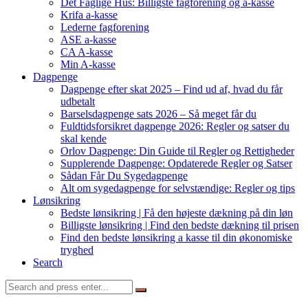
Det Faglige Hus: Billigste fagforening og a-kasse
Krifa a-kasse
Lederne fagforening
ASE a-kasse
CA A-kasse
Min A-kasse
Dagpenge
Dagpenge efter skat 2025 – Find ud af, hvad du får
udbetalt
Barselsdagpenge sats 2026 – Så meget får du
Fuldtidsforsikret dagpenge 2026: Regler og satser du
skal kende
Orlov Dagpenge: Din Guide til Regler og Rettigheder
Supplerende Dagpenge: Opdaterede Regler og Satser
Sådan Får Du Sygedagpenge
Alt om sygedagpenge for selvstændige: Regler og tips
Lønsikring
Bedste lønsikring | Få den højeste dækning på din løn
Billigste lønsikring | Find den bedste dækning til prisen
Find den bedste lønsikring a kasse til din økonomiske
tryghed
Search
Search
for: