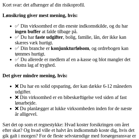
Kort svar: det afhænger af din risikoprofil.
Lønsikring giver mest mening, hvis:
✅ Din virksomhed er din eneste indkomstkilde, og du har
ingen buffer
at falde tilbage på.
✅ Du har
faste udgifter
, bolig, familie, lån, der ikke kan
skæres væk hurtigt.
✅ Din branche er
konjunkturfølsom
, og ordrebogen kan
tømmes hurtigt.
✅ Du allerede er medlem af en a-kasse og blot mangler det
ekstra lag af tryghed.
Det giver mindre mening, hvis:
❌ Du har en solid opsparing, der kan dække 6-12 måneders
udgifter.
❌ Din virksomhed er en bibeskæftigelse ved siden af fast
lønarbejde.
❌ Du planlægger at lukke virksomheden inden for de næste
år alligevel.
Sæt det op som et regnestykke: Hvad koster forsikringen om året
efter skat? Og hvad ville et halvt års indkomsttab koste dig, hvis det
gik galt i morgen? For de fleste selvstændige med forsørgeransvar er