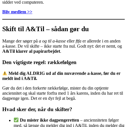
sidder ved computeren.
Bliv medlem >>
Skift til A&Til – sådan gør du
Mange der søger på
a og til a-kasse
eller
ftfa
er allerede i en anden
a-kasse. De vil skifte – ikke starte fra nul. Godt nyt: det er nemt, og
A&Til klarer al papirarbejdet
.
Den vigtigste regel: rækkefølgen
Meld dig ALDRIG ud af din nuværende a-kasse, før du er
meldt ind i A&Til.
Gør du det i den forkerte rækkefølge, mister du din optjente
anciennitet og skal starte forfra med 1 års karens, inden du har ret til
dagpenge igen. Det er en dyr fejl at begå.
Hvad sker der, når du skifter?
Du mister ikke dagpengeretten
– ancienniteten følger
med, så længe du melder dig ind i A&Til, inden du melder dig