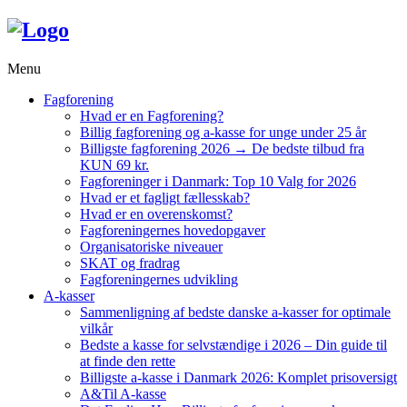
Menu
Fagforening
Hvad er en Fagforening?
Billig fagforening og a-kasse for unge under 25 år
Billigste fagforening 2026 → De bedste tilbud fra
KUN 69 kr.
Fagforeninger i Danmark: Top 10 Valg for 2026
Hvad er et fagligt fællesskab?
Hvad er en overenskomst?
Fagforeningernes hovedopgaver
Organisatoriske niveauer
SKAT og fradrag
Fagforeningernes udvikling
A-kasser
Sammenligning af bedste danske a-kasser for optimale
vilkår
Bedste a kasse for selvstændige i 2026 – Din guide til
at finde den rette
Billigste a-kasse i Danmark 2026: Komplet prisoversigt
A&Til A-kasse