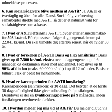
udmeldelsesprocessen.
6. Kan socialrådgivere blive medlem af A&Til?
Ja. A&Til er
tværfaglig og åben for alle. Dansk Socialrådgiverforening
samarbejder direkte med A&Til, så det er et naturligt valg for
socialrådgivere som a-kasse.
7. Hvad er A&Til efterløn?
A&Til tilbyder efterlønsmedlemskab
for
593 kr./md.
Efterlønssatsen følger dagpengemaksimum på
22.041 kr./md. Du skal tilmelde dig efterløn senest, når du fylder 30
år.
8. Hvad er forskellen på A&Til Basis og Flex lønsikring?
Basis
giver op til
7.500 kr./md. ekstra
oven i dagpengene i op til 6
måneder, og dækningen stiger med anciennitet. Flex giver op til
90% af din løn
(maks. 60.000 kr./md.) i op til 12 måneder. Basis er
billigst; Flex er bedst for højtlønnede.
9. Hvad er karensperioden for A&Til lønsikring?
Karensperioden (selvrisikoen) er
30 dage
. Det betyder, at de første
30 dage af ledighed ikke giver udbetaling fra lønsikringen.
Derudover er der en
kvalificeringsperiode på 9 måneder
, inden
forsikringen overhovedet dækker.
10. Hvordan melder jeg mig ud af A&Til?
Du melder dig ud via