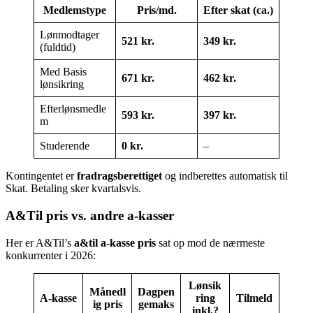
Medlemstype
Pris/md.
Efter skat (ca.)
Lønmodtager
521 kr.
349 kr.
(fuldtid)
Med Basis
671 kr.
462 kr.
lønsikring
Efterlønsmedle
593 kr.
397 kr.
m
Studerende
0 kr.
–
Kontingentet er
fradragsberettiget
og indberettes automatisk til
Skat. Betaling sker kvartalsvis.
A&Til pris vs. andre a-kasser
Her er A&Til’s
a&til a-kasse pris
sat op mod de nærmeste
konkurrenter i 2026:
Lønsik
Månedl
Dagpen
A-kasse
ring
Tilmeld
ig pris
gemaks
inkl.?