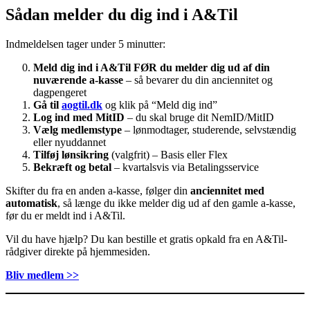
Sådan melder du dig ind i A&Til
Indmeldelsen tager under 5 minutter:
Meld dig ind i A&Til FØR du melder dig ud af din
nuværende a-kasse
– så bevarer du din anciennitet og
dagpengeret
Gå til
aogtil.dk
og klik på “Meld dig ind”
Log ind med MitID
– du skal bruge dit NemID/MitID
Vælg medlemstype
– lønmodtager, studerende, selvstændig
eller nyuddannet
Tilføj lønsikring
(valgfrit) – Basis eller Flex
Bekræft og betal
– kvartalsvis via Betalingsservice
Skifter du fra en anden a-kasse, følger din
anciennitet med
automatisk
, så længe du ikke melder dig ud af den gamle a-kasse,
før du er meldt ind i A&Til.
Vil du have hjælp? Du kan bestille et gratis opkald fra en A&Til-
rådgiver direkte på hjemmesiden.
Bliv medlem >>