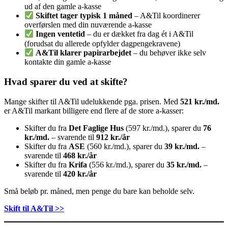
ud af den gamle a-kasse
Skiftet tager typisk 1 måned
– A&Til koordinerer
overførslen med din nuværende a-kasse
Ingen ventetid
– du er dækket fra dag ét i A&Til
(forudsat du allerede opfylder dagpengekravene)
A&Til klarer papirarbejdet
– du behøver ikke selv
kontakte din gamle a-kasse
Hvad sparer du ved at skifte?
Mange skifter til A&Til udelukkende pga. prisen. Med
521 kr./md.
er A&Til markant billigere end flere af de store a-kasser:
Skifter du fra
Det Faglige Hus
(597 kr./md.), sparer du
76
kr./md.
– svarende til
912 kr./år
Skifter du fra
ASE
(560 kr./md.), sparer du
39 kr./md.
–
svarende til
468 kr./år
Skifter du fra
Krifa
(556 kr./md.), sparer du
35 kr./md.
–
svarende til
420 kr./år
Små beløb pr. måned, men penge du bare kan beholde selv.
Skift til A&Til >>