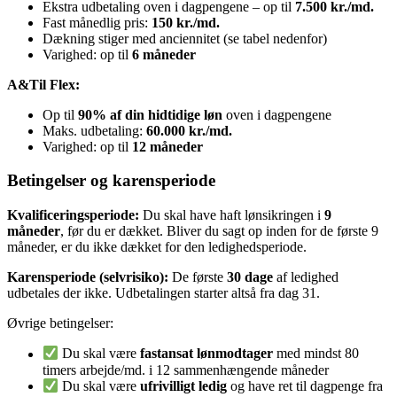
Ekstra udbetaling oven i dagpengene – op til
7.500 kr./md.
Fast månedlig pris:
150 kr./md.
Dækning stiger med anciennitet (se tabel nedenfor)
Varighed: op til
6 måneder
A&Til Flex:
Op til
90% af din hidtidige løn
oven i dagpengene
Maks. udbetaling:
60.000 kr./md.
Varighed: op til
12 måneder
Betingelser og karensperiode
Kvalificeringsperiode:
Du skal have haft lønsikringen i
9
måneder
, før du er dækket. Bliver du sagt op inden for de første 9
måneder, er du ikke dækket for den ledighedsperiode.
Karensperiode (selvrisiko):
De første
30 dage
af ledighed
udbetales der ikke. Udbetalingen starter altså fra dag 31.
Øvrige betingelser:
Du skal være
fastansat lønmodtager
med mindst 80
timers arbejde/md. i 12 sammenhængende måneder
Du skal være
ufrivilligt ledig
og have ret til dagpenge fra