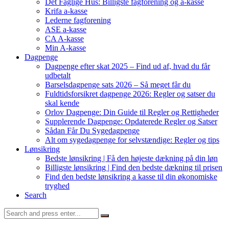
Det Faglige Hus: Billigste fagforening og a-kasse
Krifa a-kasse
Lederne fagforening
ASE a-kasse
CA A-kasse
Min A-kasse
Dagpenge
Dagpenge efter skat 2025 – Find ud af, hvad du får
udbetalt
Barselsdagpenge sats 2026 – Så meget får du
Fuldtidsforsikret dagpenge 2026: Regler og satser du
skal kende
Orlov Dagpenge: Din Guide til Regler og Rettigheder
Supplerende Dagpenge: Opdaterede Regler og Satser
Sådan Får Du Sygedagpenge
Alt om sygedagpenge for selvstændige: Regler og tips
Lønsikring
Bedste lønsikring | Få den højeste dækning på din løn
Billigste lønsikring | Find den bedste dækning til prisen
Find den bedste lønsikring a kasse til din økonomiske
tryghed
Search
Search
for: