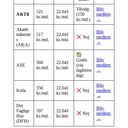
Tilvalg
Bliv
521
22.041
A&Til
(150
medlem
kr./md.
kr./md.
kr./md.)
→
Akade
Bliv
mikerne
517
22.041
medlem
Nej
s
kr./md.
kr./md.
→
(AKA)
Bliv
Gratis
560
22.041
ASE
medlem
(via
kr./md.
kr./md.
→
fagforen
ing)
Bliv
556
22.041
Krifa
medlem
Nej
kr./md.
kr./md.
→
Det
Bliv
Faglige
597
22.041
medlem
Nej
Hus
kr./md.
kr./md.
→
(DFH)