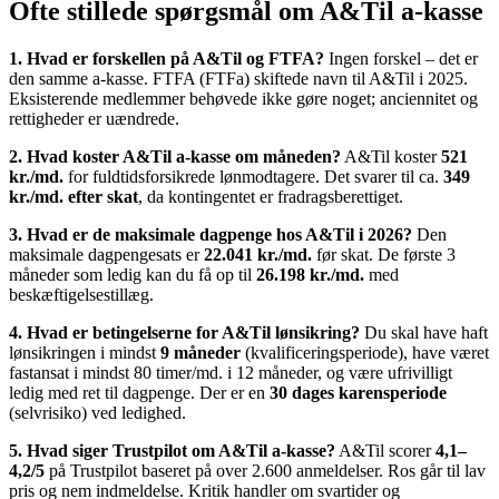
Ofte stillede spørgsmål om A&Til a-kasse
1. Hvad er forskellen på A&Til og FTFA?
Ingen forskel – det er
den samme a-kasse. FTFA (FTFa) skiftede navn til A&Til i 2025.
Eksisterende medlemmer behøvede ikke gøre noget; anciennitet og
rettigheder er uændrede.
2. Hvad koster A&Til a-kasse om måneden?
A&Til koster
521
kr./md.
for fuldtidsforsikrede lønmodtagere. Det svarer til ca.
349
kr./md. efter skat
, da kontingentet er fradragsberettiget.
3. Hvad er de maksimale dagpenge hos A&Til i 2026?
Den
maksimale dagpengesats er
22.041 kr./md.
før skat. De første 3
måneder som ledig kan du få op til
26.198 kr./md.
med
beskæftigelsestillæg.
4. Hvad er betingelserne for A&Til lønsikring?
Du skal have haft
lønsikringen i mindst
9 måneder
(kvalificeringsperiode), have været
fastansat i mindst 80 timer/md. i 12 måneder, og være ufrivilligt
ledig med ret til dagpenge. Der er en
30 dages karensperiode
(selvrisiko) ved ledighed.
5. Hvad siger Trustpilot om A&Til a-kasse?
A&Til scorer
4,1–
4,2/5
på Trustpilot baseret på over 2.600 anmeldelser. Ros går til lav
pris og nem indmeldelse. Kritik handler om svartider og