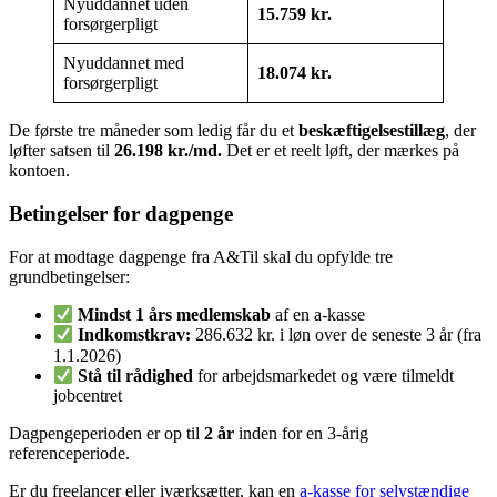
Nyuddannet uden
15.759 kr.
forsørgerpligt
Nyuddannet med
18.074 kr.
forsørgerpligt
De første tre måneder som ledig får du et
beskæftigelsestillæg
, der
løfter satsen til
26.198 kr./md.
Det er et reelt løft, der mærkes på
kontoen.
Betingelser for dagpenge
For at modtage dagpenge fra A&Til skal du opfylde tre
grundbetingelser:
Mindst 1 års medlemskab
af en a-kasse
Indkomstkrav:
286.632 kr. i løn over de seneste 3 år (fra
1.1.2026)
Stå til rådighed
for arbejdsmarkedet og være tilmeldt
jobcentret
Dagpengeperioden er op til
2 år
inden for en 3-årig
referenceperiode.
Er du freelancer eller iværksætter, kan en
a-kasse for selvstændige