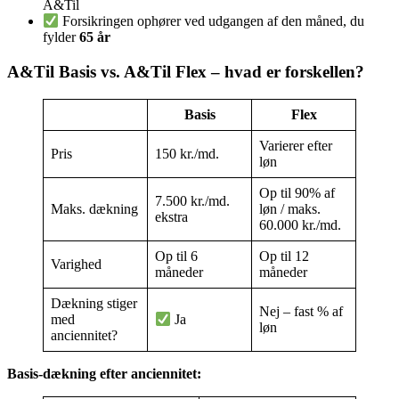
A&Til
Forsikringen ophører ved udgangen af den måned, du
fylder
65 år
A&Til Basis vs. A&Til Flex – hvad er forskellen?
Basis
Flex
Varierer efter
Pris
150 kr./md.
løn
Op til 90% af
7.500 kr./md.
Maks. dækning
løn / maks.
ekstra
60.000 kr./md.
Op til 6
Op til 12
Varighed
måneder
måneder
Dækning stiger
Nej – fast % af
med
Ja
løn
anciennitet?
Basis-dækning efter anciennitet: