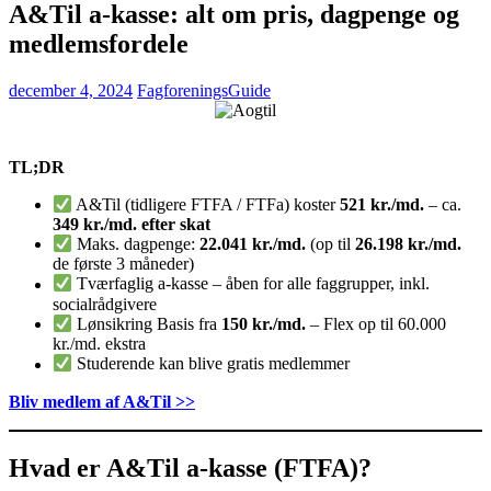
A&Til a-kasse: alt om pris, dagpenge og
medlemsfordele
december 4, 2024
FagforeningsGuide
TL;DR
A&Til (tidligere FTFA / FTFa) koster
521 kr./md.
– ca.
349 kr./md. efter skat
Maks. dagpenge:
22.041 kr./md.
(op til
26.198 kr./md.
de første 3 måneder)
Tværfaglig a-kasse – åben for alle faggrupper, inkl.
socialrådgivere
Lønsikring Basis fra
150 kr./md.
– Flex op til 60.000
kr./md. ekstra
Studerende kan blive gratis medlemmer
Bliv medlem af A&Til >>
Hvad er A&Til a-kasse (FTFA)?