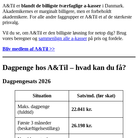
A&Til er
blandt de billigste tværfaglige a-kasser
i Danmark.
Akademikernes er marginalt billigere, men er forbeholdt
akademikere. For alle andre faggrupper er A&Til et af de stærkeste
prisvalg.
Vil du se, om A&Til er den billigste løsning for netop dig? Brug
vores beregner og
sammenlign alle a-kasser
på pris og fordele.
Bliv medlem af A&Til >>
Dagpenge hos A&Til – hvad kan du få?
Dagpengesats 2026
Situation
Sats/md. (før skat)
Maks. dagpenge
22.041 kr.
(fuldtid)
Første 3 måneder
26.198 kr.
(beskæftigelsestillæg)