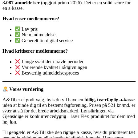
3.087 anmeldelser
(opgjort primo 2026). Det er en solid score for
en a-kasse.
Hvad roser medlemmerne?
Lav pris
Nem indmeldelse
Generelt fin digital service
Hvad kritiserer medlemmerne?
Lange svartider i travle perioder
Varierende kvalitet i rådgivningen
Besværlig udmeldelsesproces
Vores vurdering
A&Til er et godt valg, hvis du vil have en
billig, tværfaglig a-kasse
uden at binde dig til en bestemt fagforening. Prisen på 521 kr./md. er
svær at slå for det brede arbejdsmarked. Lønsikringen via
Gjensidige er konkurrencedygtig – især Flex-produktet for dem med
høj løn.
Til gengæld er A&Til ikke den rigtige a-kasse, hvis du prioriterer tæt
personlig rådgivning eller hurtig telefonisk kontakt. Her scorer