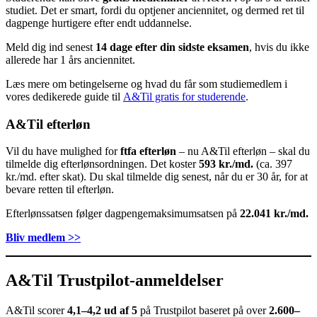
studiet. Det er smart, fordi du optjener anciennitet, og dermed ret til
dagpenge hurtigere efter endt uddannelse.
Meld dig ind senest
14 dage efter din sidste eksamen
, hvis du ikke
allerede har 1 års anciennitet.
Læs mere om betingelserne og hvad du får som studiemedlem i
vores dedikerede guide til
A&Til gratis for studerende
.
A&Til efterløn
Vil du have mulighed for
ftfa efterløn
– nu A&Til efterløn – skal du
tilmelde dig efterlønsordningen. Det koster
593 kr./md.
(ca. 397
kr./md. efter skat). Du skal tilmelde dig senest, når du er 30 år, for at
bevare retten til efterløn.
Efterlønssatsen følger dagpengemaksimumsatsen på
22.041 kr./md.
Bliv medlem >>
A&Til Trustpilot-anmeldelser
A&Til scorer
4,1–4,2 ud af 5
på Trustpilot baseret på over
2.600–