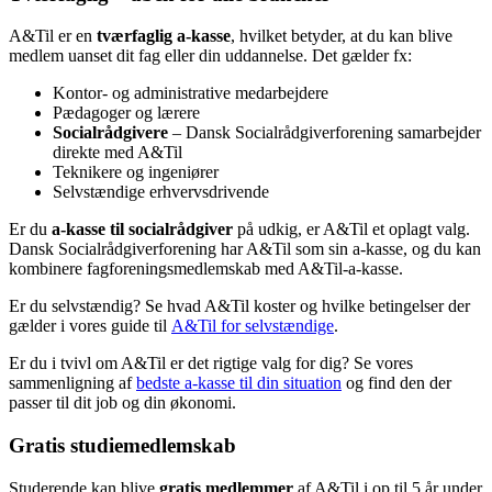
A&Til er en
tværfaglig a-kasse
, hvilket betyder, at du kan blive
medlem uanset dit fag eller din uddannelse. Det gælder fx:
Kontor- og administrative medarbejdere
Pædagoger og lærere
Socialrådgivere
– Dansk Socialrådgiverforening samarbejder
direkte med A&Til
Teknikere og ingeniører
Selvstændige erhvervsdrivende
Er du
a-kasse til socialrådgiver
på udkig, er A&Til et oplagt valg.
Dansk Socialrådgiverforening har A&Til som sin a-kasse, og du kan
kombinere fagforeningsmedlemskab med A&Til-a-kasse.
Er du selvstændig? Se hvad A&Til koster og hvilke betingelser der
gælder i vores guide til
A&Til for selvstændige
.
Er du i tvivl om A&Til er det rigtige valg for dig? Se vores
sammenligning af
bedste a-kasse til din situation
og find den der
passer til dit job og din økonomi.
Gratis studiemedlemskab
Studerende kan blive
gratis medlemmer
af A&Til i op til 5 år under