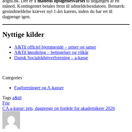
aogtil.dk. Der er
1 måneds opsigelsesvarsel
til udgangen af en
måned. Kontingentet betales frem til udmeldelsesdatoen. Bemærk:
genindmeldelse kræver nyt 1-års karens, inden du har ret til
dagpenge igen.
Nyttige kilder
A&Til officiel hjemmeside – priser og satser
A&Til lønsikring – betingelser og vilkår
Dansk Socialrådgiverforening – a-kasse
Categories
Fagforeninger og A-kasser
Tags
a&til
Post
Frie
CA a-kasse: pris, dagpenge og fordele for akademikere 2026
navigation