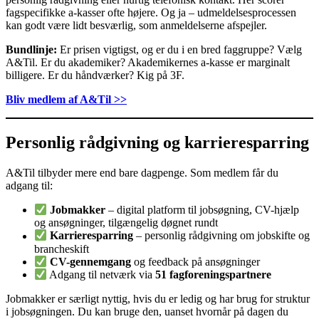
fagspecifikke a-kasser ofte højere. Og ja – udmeldelsesprocessen
kan godt være lidt besværlig, som anmeldelserne afspejler.
Bundlinje:
Er prisen vigtigst, og er du i en bred faggruppe? Vælg
A&Til. Er du akademiker? Akademikernes a-kasse er marginalt
billigere. Er du håndværker? Kig på 3F.
Bliv medlem af A&Til >>
Personlig rådgivning og karrieresparring
A&Til tilbyder mere end bare dagpenge. Som medlem får du
adgang til:
Jobmakker
– digital platform til jobsøgning, CV-hjælp
og ansøgninger, tilgængelig døgnet rundt
Karrieresparring
– personlig rådgivning om jobskifte og
brancheskift
CV-gennemgang
og feedback på ansøgninger
Adgang til netværk via
51 fagforeningspartnere
Jobmakker er særligt nyttig, hvis du er ledig og har brug for struktur
i jobsøgningen. Du kan bruge den, uanset hvornår på dagen du