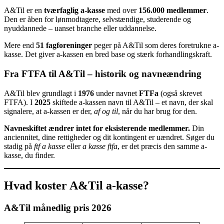
A&Til er en
tværfaglig a-kasse
med over
156.000 medlemmer
.
Den er åben for lønmodtagere, selvstændige, studerende og
nyuddannede – uanset branche eller uddannelse.
Mere end
51 fagforeninger
peger på A&Til som deres foretrukne a-
kasse. Det giver a-kassen en bred base og stærk forhandlingskraft.
Fra FTFA til A&Til – historik og navneændring
A&Til blev grundlagt i
1976
under navnet
FTFa
(også skrevet
FTFA). I
2025
skiftede a-kassen navn til A&Til – et navn, der skal
signalere, at a-kassen er der,
af og til
, når du har brug for den.
Navneskiftet ændrer intet for eksisterende medlemmer.
Din
anciennitet, dine rettigheder og dit kontingent er uændret. Søger du
stadig på
ftf a kasse
eller
a kasse ftfa
, er det præcis den samme a-
kasse, du finder.
Hvad koster A&Til a-kasse?
A&Til månedlig pris 2026