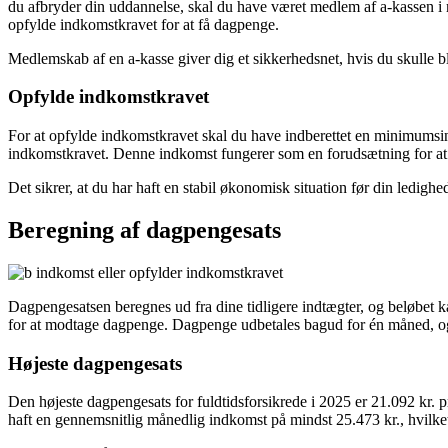
du afbryder din uddannelse, skal du have været medlem af a-kassen i m
opfylde indkomstkravet for at få dagpenge.
Medlemskab af en a-kasse giver dig et sikkerhedsnet, hvis du skulle b
Opfylde indkomstkravet
For at opfylde indkomstkravet skal du have indberettet en minimumsind
indkomstkravet. Denne indkomst fungerer som en forudsætning for at f
Det sikrer, at du har haft en stabil økonomisk situation før din ledigh
Beregning af dagpengesats
Dagpengesatsen beregnes ud fra dine tidligere indtægter, og beløbet k
for at modtage dagpenge. Dagpenge udbetales bagud for én måned, og d
Højeste dagpengesats
Den højeste dagpengesats for fuldtidsforsikrede i 2025 er 21.092 kr
haft en gennemsnitlig månedlig indkomst på mindst 25.473 kr., hvilket o