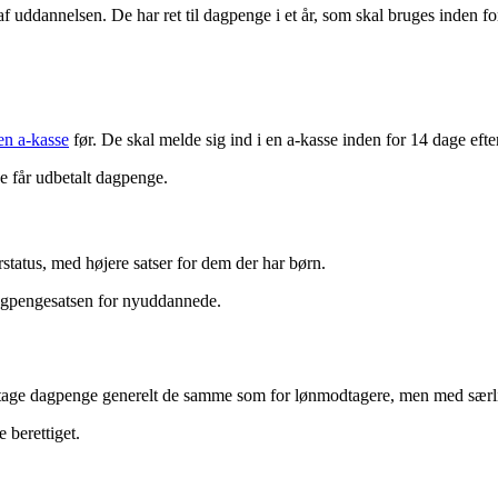
ddannelsen. De har ret til dagpenge i et år, som skal bruges inden for
en a-kasse
før. De skal melde sig ind i en a-kasse inden for 14 dage efte
de får udbetalt dagpenge.
tatus, med højere satser for dem der har børn.
dagpengesatsen for nyuddannede.
dtage dagpenge generelt de samme som for lønmodtagere, men med særlig
 berettiget.