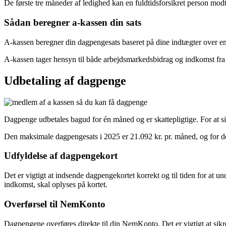
De første tre måneder af ledighed kan en fuldtidsforsikret person modt
Sådan beregner a-kassen din sats
A-kassen beregner din dagpengesats baseret på dine indtægter over e
A-kassen tager hensyn til både arbejdsmarkedsbidrag og indkomst fra 
Udbetaling af dagpenge
Dagpenge udbetales bagud for én måned og er skattepligtige. For at sik
Den maksimale dagpengesats i 2025 er 21.092 kr. pr. måned, og for de
Udfyldelse af dagpengekort
Det er vigtigt at indsende dagpengekortet korrekt og til tiden for at u
indkomst, skal oplyses på kortet.
Overførsel til NemKonto
Dagpengene overføres direkte til din NemKonto. Det er vigtigt at sik