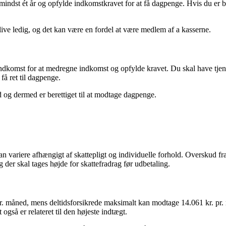
indst ét år og opfylde indkomstkravet for at få dagpenge. Hvis du er bl
live ledig, og det kan være en fordel at være medlem af a kasserne.
komst for at medregne indkomst og opfylde kravet. Du skal have tjent m
å ret til dagpenge.
ed og dermed er berettiget til at modtage dagpenge.
an variere afhængigt af skattepligt og individuelle forhold. Overskud 
er skal tages højde for skattefradrag før udbetaling.
. pr. måned, mens deltidsforsikrede maksimalt kan modtage 14.061 kr. p
gså er relateret til den højeste indtægt.