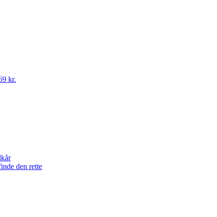
69 kr.
lkår
finde den rette