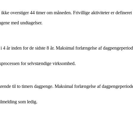
t ikke overstiger 44 timer om måneden. Frivillige aktiviteter er define
pengene med undtagelser.
 år inden for de sidste 8 år. Maksimal forlængelse af dagpengeperioden
sprocessen for selvstændige virksomhed.
arende til to timers dagpenge. Maksimal forlængelse af dagpengeperioden
tilmelding som ledig.