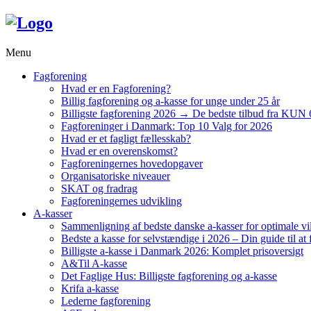
Menu
Fagforening
Hvad er en Fagforening?
Billig fagforening og a-kasse for unge under 25 år
Billigste fagforening 2026 → De bedste tilbud fra KUN 
Fagforeninger i Danmark: Top 10 Valg for 2026
Hvad er et fagligt fællesskab?
Hvad er en overenskomst?
Fagforeningernes hovedopgaver
Organisatoriske niveauer
SKAT og fradrag
Fagforeningernes udvikling
A-kasser
Sammenligning af bedste danske a-kasser for optimale vi
Bedste a kasse for selvstændige i 2026 – Din guide til at 
Billigste a-kasse i Danmark 2026: Komplet prisoversigt
A&Til A-kasse
Det Faglige Hus: Billigste fagforening og a-kasse
Krifa a-kasse
Lederne fagforening