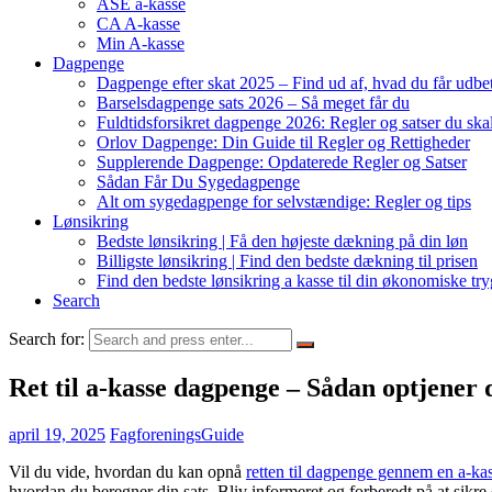
ASE a-kasse
CA A-kasse
Min A-kasse
Dagpenge
Dagpenge efter skat 2025 – Find ud af, hvad du får udbet
Barselsdagpenge sats 2026 – Så meget får du
Fuldtidsforsikret dagpenge 2026: Regler og satser du ska
Orlov Dagpenge: Din Guide til Regler og Rettigheder
Supplerende Dagpenge: Opdaterede Regler og Satser
Sådan Får Du Sygedagpenge
Alt om sygedagpenge for selvstændige: Regler og tips
Lønsikring
Bedste lønsikring | Få den højeste dækning på din løn
Billigste lønsikring | Find den bedste dækning til prisen
Find den bedste lønsikring a kasse til din økonomiske tr
Search
Search for:
Ret til a-kasse dagpenge – Sådan optjener 
april 19, 2025
FagforeningsGuide
Vil du vide, hvordan du kan opnå
retten til dagpenge gennem en a-ka
hvordan du beregner din sats. Bliv informeret og forberedt på at sikr