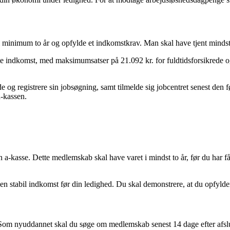
i minimum to år og opfylde et indkomstkrav. Man skal have tjent mindst 
indkomst, med maksimumsatser på 21.092 kr. for fuldtidsforsikrede og 1
de og registrere sin jobsøgning, samt tilmelde sig jobcentret senest den
a-kassen.
n a-kasse. Dette medlemskab skal have varet i mindst to år, før du har 
 en stabil indkomst før din ledighed. Du skal demonstrere, at du opfyld
. Som nyuddannet skal du søge om medlemskab senest 14 dage efter afslu