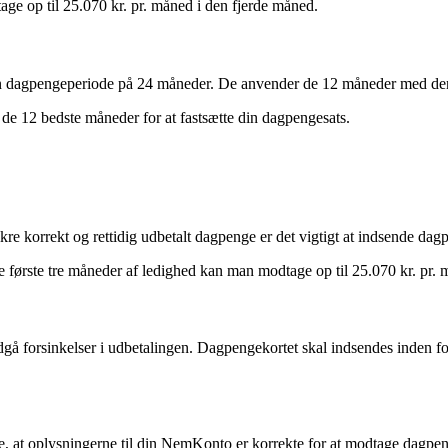
age op til 25.070 kr. pr. måned i den fjerde måned.
n dagpengeperiode på 24 måneder. De anvender de 12 måneder med den h
de 12 bedste måneder for at fastsætte din dagpengesats.
re korrekt og rettidig udbetalt dagpenge er det vigtigt at indsende dagpe
 første tre måneder af ledighed kan man modtage op til 25.070 kr. pr. 
ndgå forsinkelser i udbetalingen. Dagpengekortet skal indsendes inden for
re, at oplysningerne til din NemKonto er korrekte for at modtage dagpen