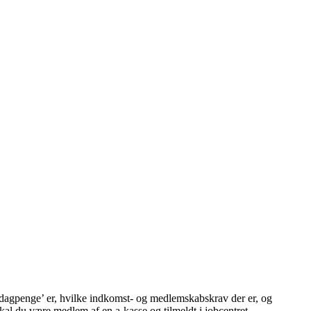
se dagpenge’ er, hvilke indkomst- og medlemskabskrav der er, og
al du være medlem af en a-kasse og tilmeldt i jobcentret.