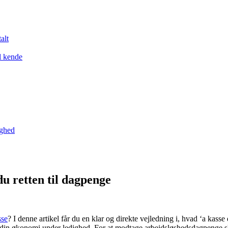
alt
l kende
yghed
du retten til dagpenge
sse
? I denne artikel får du en klar og direkte vejledning i, hvad ‘a kas
e din økonomi under ledighed. For at modtage arbejdsløshedsdagpenge sk