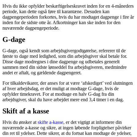
Hvis du ikke opfylder beskæftigelseskravet inden for en 4-måneders
periode, kan dette også føre til karantæne. Desuden kan
dagpengeperioden forkortes, hvis du har modtaget dagpenge i fire år
inden for de sidste otte år. Afkortninger kan ske inden for den
nuværende dagpengeperiode.
G-dage
G-dage, også kendt som arbejdsgivergodtgørelse, refererer til de
første to dage med ledighed, som din arbejdsgiver skal betale for.
Disse dage modregnes i dine dagpenge og udbetales generelt
sammen med din sidste lønseddel fra arbejdsgiveren, medmindre
andet er aftalt, og gældende dagpengeret.
For tilkaldevikarer, der anses for at være ‘afskediget’ ved slutningen
af hver arbejdsdag, er det muligt at modtage G-dage, hvis de
opfylder timekravet. For at modtage en halv G-dag fra din
arbejdsgiver, skal du have arbejdet mere end 3,4 timer i en dag.
Skift af a kasse
Hvis du ønsker at
skifte a-kasse
, er det vigtigt at informere din
nuværende a-kasse og sikre, at ingen løbende forpligtelser påvirker
din ret til ydelser. Dette sikrer, at du fortsat kan modtage de ydelser,