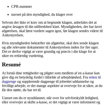
CPR-nummer
navnet på den myndighed, du klager over
Selvom der ikke er krav om at begrunde klagen, anbefales det at
angive årsagen til din utilfredshed klart. Myndigheden, der har lavet
afgørelsen, skal først vurdere sagen igen, før klagen sendes videre til
Ankestyrelsen.
Hvis myndigheden bekræfter sin afgørelse, skal den sende klagen
og alle relevante dokumenter til Ankestyrelsen inden for fire uger.
Det er derfor vigtigt at være grundig og præcis i din klage for at
sikre en retfærdig vurdering.
Resumé
At forstå dine rettigheder og pligter som medlem af en a-kasse kan
give dig en betydelig fordel i tilfælde af arbejdsløshed. Fra
retten til
dagpenge
og supplerende dagpenge til jobrettet uddannelse og
frivilligt arbejde, er der mange aspekter at overveje for at sikre, at du
får den støtte, du har ret til.
Uanset om du er nyuddannet, står over for selvforskyldt ledighed,
eller overvejer at skifte a-kasse, er det vigtigt at være informeret og