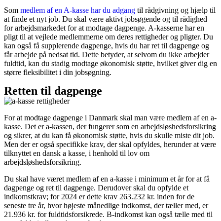
Som
medlem af en A-kasse har du adgang
til rådgivning og hjælp til
at finde et nyt job. Du skal være aktivt jobsøgende og til rådighed
for arbejdsmarkedet for at modtage dagpenge. A-kasserne har en
pligt til at vejlede medlemmerne om deres rettigheder og pligter. Du
kan også få supplerende dagpenge, hvis du har ret til dagpenge og
får arbejde på nedsat tid. Dette betyder, at selvom du ikke arbejder
fuldtid, kan du stadig modtage økonomisk støtte, hvilket giver dig en
større fleksibilitet i din jobsøgning.
Retten til dagpenge
For at modtage dagpenge i Danmark skal man være medlem af en a-
kasse. Det er a-kassen, der fungerer som en arbejdsløshedsforsikring
og sikrer, at du kan få økonomisk støtte, hvis du skulle miste dit job.
Men der er også specifikke krav, der skal opfyldes, herunder at være
tilknyttet en dansk a kasse, i henhold til lov om
arbejdsløshedsforsikring.
Du skal have været medlem af en a-kasse i minimum et år for at få
dagpenge og ret til dagpenge. Derudover skal du opfylde et
indkomstkrav; for 2024 er dette krav 263.232 kr. inden for de
seneste tre år, hvor højeste månedlige indkomst, der tæller med, er
21.936 kr. for fuldtidsforsikrede. B-indkomst kan også tælle med til