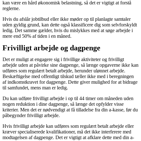
kan være en hård økonomisk belastning, så det er vigtigt at forstå
reglerne.
Hvis du afslår jobtilbud eller ikke møder op til planlagte samtaler
uden gyldig grund, kan dette også klassificere dig som selvforskyldt
ledig. Det samme gælder, hvis du mislykkes med at søge arbejde i
mere end 50% af tiden i en måned.
Frivilligt arbejde og dagpenge
Det er muligt at engagere sig i frivillige aktiviteter og frivilligt
arbejde uden at påvirke sine dagpenge, så længe opgaverne ikke kan
udføres som regulært betalt arbejde, herunder ulønnet arbejde.
Beskæftigelse med offentligt tilskud tæller ikke med i beregningen
af indkomstkravet for dagpenge. Dette giver mulighed for at bidrage
til samfundet, mens man er ledig.
Du kan udføre frivilligt arbejde i op til 44 timer om måneden uden
nogen reduktion i dine dagpenge, så længe det opfylder visse
kriterier. Men det er nødvendigt at få tilladelse fra din a-kasse, før du
påbegynder frivilligt arbejde.
Hvis frivilligt arbejde kan udføres som regulært betalt arbejde eller
kræver specialiserede kvalifikationer, må det ikke interferere med
modtagelsen af dagpenge. Det er vigtigt at afklare dette med din a-