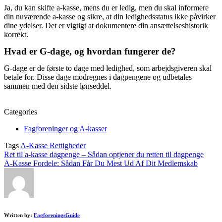
Ja, du kan skifte a-kasse, mens du er ledig, men du skal informere
din nuværende a-kasse og sikre, at din ledighedsstatus ikke påvirker
dine ydelser. Det er vigtigt at dokumentere din ansættelseshistorik
korrekt.
Hvad er G-dage, og hvordan fungerer de?
G-dage er de første to dage med ledighed, som arbejdsgiveren skal
betale for. Disse dage modregnes i dagpengene og udbetales
sammen med den sidste lønseddel.
Categories
Fagforeninger og A-kasser
Tags
A-Kasse Rettigheder
Ret til a-kasse dagpenge – Sådan optjener du retten til dagpenge
A-Kasse Fordele: Sådan Får Du Mest Ud Af Dit Medlemskab
Written by:
FagforeningsGuide