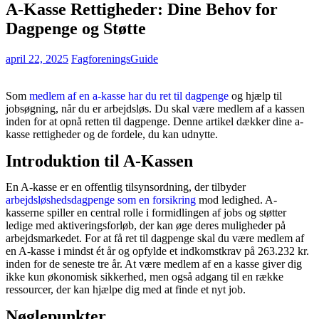
A-Kasse Rettigheder: Dine Behov for
Dagpenge og Støtte
april 22, 2025
FagforeningsGuide
Som
medlem af en a-kasse har du ret til dagpenge
og hjælp til
jobsøgning, når du er arbejdsløs. Du skal være medlem af a kassen
inden for at opnå retten til dagpenge. Denne artikel dækker dine a-
kasse rettigheder og de fordele, du kan udnytte.
Introduktion til A-Kassen
En A-kasse er en offentlig tilsynsordning, der tilbyder
arbejdsløshedsdagpenge som en forsikring
mod ledighed. A-
kasserne spiller en central rolle i formidlingen af jobs og støtter
ledige med aktiveringsforløb, der kan øge deres muligheder på
arbejdsmarkedet. For at få ret til dagpenge skal du være medlem af
en A-kasse i mindst ét år og opfylde et indkomstkrav på 263.232 kr.
inden for de seneste tre år. At være medlem af en a kasse giver dig
ikke kun økonomisk sikkerhed, men også adgang til en række
ressourcer, der kan hjælpe dig med at finde et nyt job.
Nøglepunkter