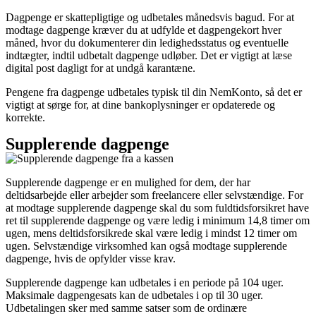
Dagpenge er skattepligtige og udbetales månedsvis bagud. For at
modtage dagpenge kræver du at udfylde et dagpengekort hver
måned, hvor du dokumenterer din ledighedsstatus og eventuelle
indtægter, indtil udbetalt dagpenge udløber. Det er vigtigt at læse
digital post dagligt for at undgå karantæne.
Pengene fra dagpenge udbetales typisk til din NemKonto, så det er
vigtigt at sørge for, at dine bankoplysninger er opdaterede og
korrekte.
Supplerende dagpenge
Supplerende dagpenge er en mulighed for dem, der har
deltidsarbejde eller arbejder som freelancere eller selvstændige. For
at modtage supplerende dagpenge skal du som fuldtidsforsikret have
ret til supplerende dagpenge og være ledig i minimum 14,8 timer om
ugen, mens deltidsforsikrede skal være ledig i mindst 12 timer om
ugen. Selvstændige virksomhed kan også modtage supplerende
dagpenge, hvis de opfylder visse krav.
Supplerende dagpenge kan udbetales i en periode på 104 uger.
Maksimale dagpengesats kan de udbetales i op til 30 uger.
Udbetalingen sker med samme satser som de ordinære