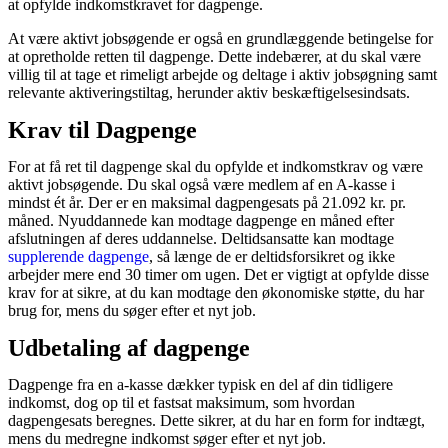
at opfylde indkomstkravet for dagpenge.
At være aktivt jobsøgende er også en grundlæggende betingelse for
at opretholde retten til dagpenge. Dette indebærer, at du skal være
villig til at tage et rimeligt arbejde og deltage i aktiv jobsøgning samt
relevante aktiveringstiltag, herunder aktiv beskæftigelsesindsats.
Krav til Dagpenge
For at få ret til dagpenge skal du opfylde et indkomstkrav og være
aktivt jobsøgende. Du skal også være medlem af en A-kasse i
mindst ét år. Der er en maksimal dagpengesats på 21.092 kr. pr.
måned. Nyuddannede kan modtage dagpenge en måned efter
afslutningen af deres uddannelse. Deltidsansatte kan modtage
supplerende dagpenge
, så længe de er deltidsforsikret og ikke
arbejder mere end 30 timer om ugen. Det er vigtigt at opfylde disse
krav for at sikre, at du kan modtage den økonomiske støtte, du har
brug for, mens du søger efter et nyt job.
Udbetaling af dagpenge
Dagpenge fra en a-kasse dækker typisk en del af din tidligere
indkomst, dog op til et fastsat maksimum, som hvordan
dagpengesats beregnes. Dette sikrer, at du har en form for indtægt,
mens du medregne indkomst søger efter et nyt job.