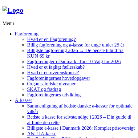
Menu
Fagforening
Hvad er en Fagforening?
Billig fagforening og a-kasse for unge under 25 år
Billigste fagforening 2026 → De bedste tilbud fra
KUN 69 kr.
Fagforeninger i Danmark: Top 10 Valg for 2026
Hvad er et fagligt fællesskab?
Hvad er en overenskomst?
Fagforeningernes hovedopgaver
Organisatoriske niveauer
SKAT og fradrag
Fagforeningernes udvikling
A-kasser
Sammenligning af bedste danske a-kasser for optimale
vilkår
Bedste a kasse for selvstændige i 2026 – Din guide til
at finde den rette
Billigste a-kasse i Danmark 2026: Komplet prisoversigt
A&Til A-kasse