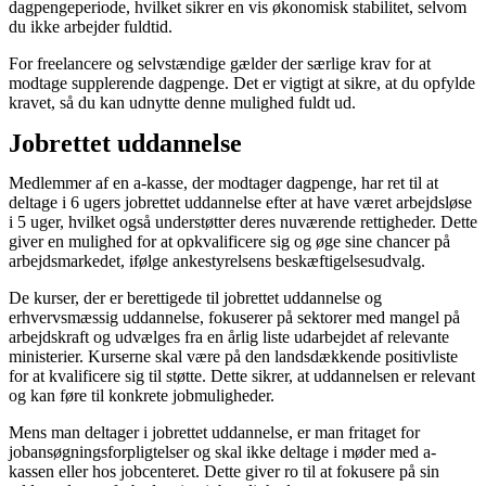
dagpengeperiode, hvilket sikrer en vis økonomisk stabilitet, selvom
du ikke arbejder fuldtid.
For freelancere og selvstændige gælder der særlige krav for at
modtage supplerende dagpenge. Det er vigtigt at sikre, at du opfylde
kravet, så du kan udnytte denne mulighed fuldt ud.
Jobrettet uddannelse
Medlemmer af en a-kasse, der modtager dagpenge, har ret til at
deltage i 6 ugers jobrettet uddannelse efter at have været arbejdsløse
i 5 uger, hvilket også understøtter deres nuværende rettigheder. Dette
giver en mulighed for at opkvalificere sig og øge sine chancer på
arbejdsmarkedet, ifølge ankestyrelsens beskæftigelsesudvalg.
De kurser, der er berettigede til jobrettet uddannelse og
erhvervsmæssig uddannelse, fokuserer på sektorer med mangel på
arbejdskraft og udvælges fra en årlig liste udarbejdet af relevante
ministerier. Kurserne skal være på den landsdækkende positivliste
for at kvalificere sig til støtte. Dette sikrer, at uddannelsen er relevant
og kan føre til konkrete jobmuligheder.
Mens man deltager i jobrettet uddannelse, er man fritaget for
jobansøgningsforpligtelser og skal ikke deltage i møder med a-
kassen eller hos jobcenteret. Dette giver ro til at fokusere på sin