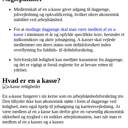
Medlemskab af en a-kasse giver adgang til dagpenge,
jobvejledning og opkvalificering, hvilket sikrer økonomisk
stabilitet ved arbejdsløshed.
For at
modtage dagpenge skal man være medlem af en a-
kasse
i minimum et år og opfylde specifikke krav, herunder et
indkomstkrav og aktiv jobsøgning. A-kasser skal vejlede
medlemmer om deres status som deltidsforsikret inden
overflytning fra fuldtids- til deltidsforsikring.
Selvforskyldt ledighed kan medføre karantæne fra dagpenge,
og det er vigtigt at forstå reglerne for at bevare retten til
ydelser.
Hvad er en a kasse?
En a-kasse fungerer i sin kerne som en arbejdsløshedsforsikring mv.
Den tilbyder ikke kun økonomisk støtte i form af dagpenge ved
ledighed, men også hjælp til jobsøgning og karrierevejledning. At
være medlem af en a kasse kan derfor give en væsentlig økonomisk
sikkerhed og tryghed i en usikker arbejdssituation, især når man er
medlem af en a kasses og a kasser.