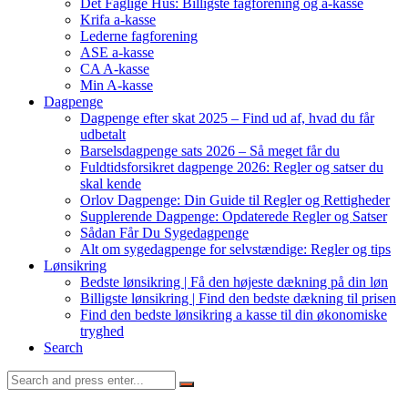
Det Faglige Hus: Billigste fagforening og a-kasse
Krifa a-kasse
Lederne fagforening
ASE a-kasse
CA A-kasse
Min A-kasse
Dagpenge
Dagpenge efter skat 2025 – Find ud af, hvad du får
udbetalt
Barselsdagpenge sats 2026 – Så meget får du
Fuldtidsforsikret dagpenge 2026: Regler og satser du
skal kende
Orlov Dagpenge: Din Guide til Regler og Rettigheder
Supplerende Dagpenge: Opdaterede Regler og Satser
Sådan Får Du Sygedagpenge
Alt om sygedagpenge for selvstændige: Regler og tips
Lønsikring
Bedste lønsikring | Få den højeste dækning på din løn
Billigste lønsikring | Find den bedste dækning til prisen
Find den bedste lønsikring a kasse til din økonomiske
tryghed
Search