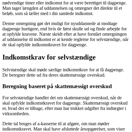
nødvendige timer eller indkomst for at være berettiget til dagpenge.
Man tager længden af uddannelsen og omregner det direkte til et
beløb, som så tæller med i din samlede indkomst.
Denne omregning gør det muligt for nyuddannede at modtage
dagpenge hurtigere, end hvis de først skulle ud og finde arbejde for
at opfylde kravene. Næste skridt efter at have forstået omregningen
af uddannelse til indkomst er at kende reglerne for selvstændige, når
de skal opfylde indkomstkravet for dagpenge.
Indkomstkrav for selvstændige
Selvstændige skal møde særlige indkomstkrav for at få dagpenge.
De beregner dette ud fra deres skattemæssige overskud.
Beregning baseret på skattemæssigt overskud
For selvstændige handler det om skattemæssigt overskud, når de
skal opfylde indkomstkravet for dagpenge. Skattemæssigt overskud
er, hvad der er tilbage, efter man har trukket udgifter fra indtægter i
virksomheden.
Dette tal bruges af a-kasserne til at afgøre, om man møder
indkomstkravet. Man skal have afsluttede årsopgørelser, som viser