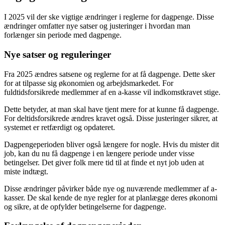
I 2025 vil der ske vigtige ændringer i reglerne for dagpenge. Disse
ændringer omfatter nye satser og justeringer i hvordan man
forlænger sin periode med dagpenge.
Nye satser og reguleringer
Fra 2025 ændres satsene og reglerne for at få dagpenge. Dette sker
for at tilpasse sig økonomien og arbejdsmarkedet. For
fuldtidsforsikrede medlemmer af en a-kasse vil indkomstkravet stige.
Dette betyder, at man skal have tjent mere for at kunne få dagpenge.
For deltidsforsikrede ændres kravet også. Disse justeringer sikrer, at
systemet er retfærdigt og opdateret.
Dagpengeperioden bliver også længere for nogle. Hvis du mister dit
job, kan du nu få dagpenge i en længere periode under visse
betingelser. Det giver folk mere tid til at finde et nyt job uden at
miste indtægt.
Disse ændringer påvirker både nye og nuværende medlemmer af a-
kasser. De skal kende de nye regler for at planlægge deres økonomi
og sikre, at de opfylder betingelserne for dagpenge.