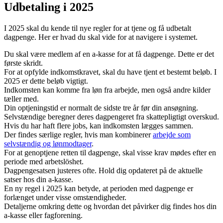
Udbetaling i 2025
I 2025 skal du kende til nye regler for at tjene og få udbetalt
dagpenge. Her er hvad du skal vide for at navigere i systemet.
Du skal være medlem af en a-kasse for at få dagpenge. Dette er det
første skridt.
For at opfylde indkomstkravet, skal du have tjent et bestemt beløb. I
2025 er dette beløb vigtigt.
Indkomsten kan komme fra løn fra arbejde, men også andre kilder
tæller med.
Din optjeningstid er normalt de sidste tre år før din ansøgning.
Selvstændige beregner deres dagpengeret fra skattepligtigt overskud.
Hvis du har haft flere jobs, kan indkomsten lægges sammen.
Der findes særlige regler, hvis man kombinerer
arbejde som
selvstændig og lønmodtager
.
For at genoptjene retten til dagpenge, skal visse krav mødes efter en
periode med arbetslöshet.
Dagpengesatsen justeres ofte. Hold dig opdateret på de aktuelle
satser hos din a-kasse.
En ny regel i 2025 kan betyde, at perioden med dagpenge er
forlænget under visse omstændigheder.
Detaljerne omkring dette og hvordan det påvirker dig findes hos din
a-kasse eller fagforening.