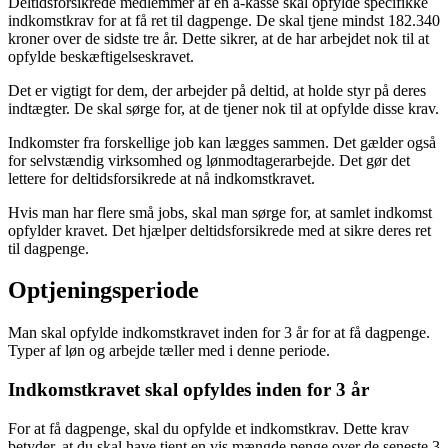
Deltidsforsikrede medlemmer af en a-kasse skal opfylde specifikke
indkomstkrav for at få ret til dagpenge. De skal tjene mindst 182.340
kroner over de sidste tre år. Dette sikrer, at de har arbejdet nok til at
opfylde beskæftigelseskravet.
Det er vigtigt for dem, der arbejder på deltid, at holde styr på deres
indtægter. De skal sørge for, at de tjener nok til at opfylde disse krav.
Indkomster fra forskellige job kan lægges sammen. Det gælder også
for selvstændig virksomhed og lønmodtagerarbejde. Det gør det
lettere for deltidsforsikrede at nå indkomstkravet.
Hvis man har flere små jobs, skal man sørge for, at samlet indkomst
opfylder kravet. Det hjælper deltidsforsikrede med at sikre deres ret
til dagpenge.
Optjeningsperiode
Man skal opfylde indkomstkravet inden for 3 år for at få dagpenge.
Typer af løn og arbejde tæller med i denne periode.
Indkomstkravet skal opfyldes inden for 3 år
For at få dagpenge, skal du opfylde et indkomstkrav. Dette krav
betyder, at du skal have tjent en vis mængde penge over de seneste 3