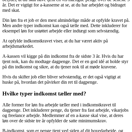
år. Det er vigtigt for a-kasserne at se, at du har arbejdet og bidraget
med skat.
Din løn fra et job er den mest almindelige måde at opfylde kravet på.
Men andre typer indkomst kan også tælle med. Dette inkluderer for
eksempel løn for ustøttet arbejde eller indtægt som selvstændig.
At opfylde indkomstkravet viser, at du har været aktiv på
arbejdsmarkedet.
A-kassen vil kigge på din indkomst fra de sidste 3 år. Hvis du har
tjent nok, kan du modtage dagpenge. Det er en god idé at holde styr
på din indkomst og sikre, at du tjener nok til at møde kravene.
Hvis du skifter job eller bliver selvstændig, er det også vigtigt at
huske på, hvordan det påvirker din ret til dagpenge.
Hvilke typer indkomst tæller med?
Alle former for løn fra arbejde tæller med i indkomstkravet til
dagpenge. Det inkluderer penge, du tjener fra fast arbejde, vikarjobs
og freelance arbejde. Medlemmer af en a-kasse skal vise, at deres
løn over de sidste tre år opfylder de satte minimumskrav.
B-indkomst, som er penge tjent ved siden af dit hovedarbejde, og