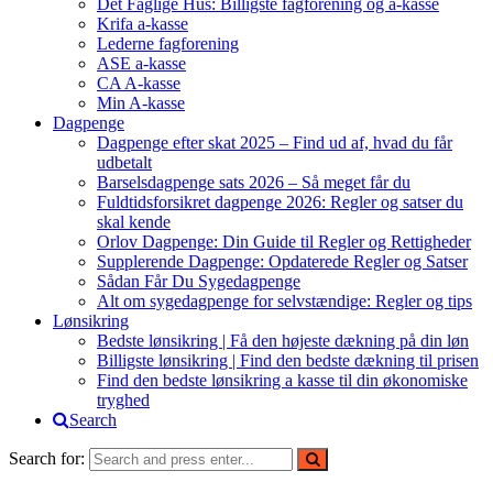
Det Faglige Hus: Billigste fagforening og a-kasse
Krifa a-kasse
Lederne fagforening
ASE a-kasse
CA A-kasse
Min A-kasse
Dagpenge
Dagpenge efter skat 2025 – Find ud af, hvad du får
udbetalt
Barselsdagpenge sats 2026 – Så meget får du
Fuldtidsforsikret dagpenge 2026: Regler og satser du
skal kende
Orlov Dagpenge: Din Guide til Regler og Rettigheder
Supplerende Dagpenge: Opdaterede Regler og Satser
Sådan Får Du Sygedagpenge
Alt om sygedagpenge for selvstændige: Regler og tips
Lønsikring
Bedste lønsikring | Få den højeste dækning på din løn
Billigste lønsikring | Find den bedste dækning til prisen
Find den bedste lønsikring a kasse til din økonomiske
tryghed
Search
Search for: