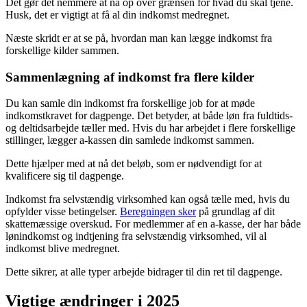
Det gør det nemmere at nå op over grænsen for hvad du skal tjene.
Husk, det er vigtigt at få al din indkomst medregnet.
Næste skridt er at se på, hvordan man kan lægge indkomst fra
forskellige kilder sammen.
Sammenlægning af indkomst fra flere kilder
Du kan samle din indkomst fra forskellige job for at møde
indkomstkravet for dagpenge. Det betyder, at både løn fra fuldtids-
og deltidsarbejde tæller med. Hvis du har arbejdet i flere forskellige
stillinger, lægger a-kassen din samlede indkomst sammen.
Dette hjælper med at nå det beløb, som er nødvendigt for at
kvalificere sig til dagpenge.
Indkomst fra selvstændig virksomhed kan også tælle med, hvis du
opfylder visse betingelser.
Beregningen sker
på grundlag af dit
skattemæssige overskud. For medlemmer af en a-kasse, der har både
lønindkomst og indtjening fra selvstændig virksomhed, vil al
indkomst blive medregnet.
Dette sikrer, at alle typer arbejde bidrager til din ret til dagpenge.
Vigtige ændringer i 2025