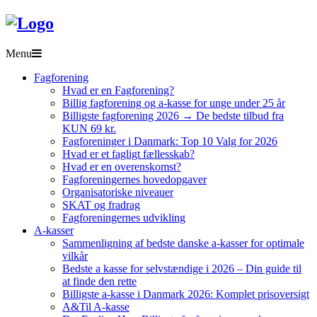
Menu
Fagforening
Hvad er en Fagforening?
Billig fagforening og a-kasse for unge under 25 år
Billigste fagforening 2026 → De bedste tilbud fra
KUN 69 kr.
Fagforeninger i Danmark: Top 10 Valg for 2026
Hvad er et fagligt fællesskab?
Hvad er en overenskomst?
Fagforeningernes hovedopgaver
Organisatoriske niveauer
SKAT og fradrag
Fagforeningernes udvikling
A-kasser
Sammenligning af bedste danske a-kasser for optimale
vilkår
Bedste a kasse for selvstændige i 2026 – Din guide til
at finde den rette
Billigste a-kasse i Danmark 2026: Komplet prisoversigt
A&Til A-kasse