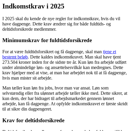
Indkomstkrav i 2025
I 2025 skal du kende de nye regler for indkomstkrav, hvis du vil
have dagpenge. Dette krav ændrer sig for både fuldtids- og
deltidsforsikrede medlemmer.
Minimumskrav for fuldtidsforsikrede
For at være fuldtidsforsikret og få dagpenge, skal man
tjene et
bestemt beløb
. Dette kaldes indkomstkravet. Man skal have tjent
273.504 kroner inden for de sidste tre år. Kun løn fra arbejde udført
under almindelige løn- og ansættelsesvilkår kan medregnes. Dette
krav hjælper med at vise, at man har arbejdet nok til at få dagpenge,
hvis man mister sit arbejde.
Man tæller kun løn fra jobs, hvor man var ansat. Løn som
selvstændig eller fra ulønnet arbejde tæller ikke med. Dette sikrer, at
kun dem, der har bidraget til arbejdsmarkedet gennem lønnet
arbejde, kan få dagpenge. At opfylde indkomstkravet er første skridt
til at sikre din dagpengeret.
Krav for deltidsforsikrede