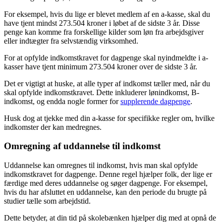
For eksempel, hvis du lige er blevet medlem af en a-kasse, skal du
have tjent mindst 273.504 kroner i løbet af de sidste 3 år. Disse
penge kan komme fra forskellige kilder som løn fra arbejdsgiver
eller indtægter fra selvstændig virksomhed.
For at opfylde indkomstkravet for dagpenge skal nyindmeldte i a-
kasser have tjent minimum 273.504 kroner over de sidste 3 år.
Det er vigtigt at huske, at alle typer af indkomst tæller med, når du
skal opfylde indkomstkravet. Dette inkluderer lønindkomst, B-
indkomst, og endda nogle former for
supplerende dagpenge
.
Husk dog at tjekke med din a-kasse for specifikke regler om, hvilke
indkomster der kan medregnes.
Omregning af uddannelse til indkomst
Uddannelse kan omregnes til indkomst, hvis man skal opfylde
indkomstkravet for dagpenge. Denne regel hjælper folk, der lige er
færdige med deres uddannelse og søger dagpenge. For eksempel,
hvis du har afsluttet en uddannelse, kan den periode du brugte på
studier tælle som arbejdstid.
Dette betyder, at din tid på skolebænken hjælper dig med at opnå de