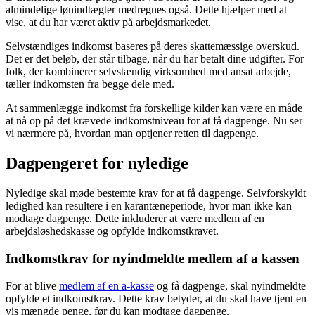
almindelige lønindtægter medregnes også. Dette hjælper med at
vise, at du har været aktiv på arbejdsmarkedet.
Selvstændiges indkomst baseres på deres skattemæssige overskud.
Det er det beløb, der står tilbage, når du har betalt dine udgifter. For
folk, der kombinerer selvstændig virksomhed med ansat arbejde,
tæller indkomsten fra begge dele med.
At sammenlægge indkomst fra forskellige kilder kan være en måde
at nå op på det krævede indkomstniveau for at få dagpenge. Nu ser
vi nærmere på, hvordan man optjener retten til dagpenge.
Dagpengeret for nyledige
Nyledige skal møde bestemte krav for at få dagpenge. Selvforskyldt
ledighed kan resultere i en karantæneperiode, hvor man ikke kan
modtage dagpenge. Dette inkluderer at være medlem af en
arbejdsløshedskasse og opfylde indkomstkravet.
Indkomstkrav for nyindmeldte medlem af a kassen
For at blive
medlem af en a-kasse
og få dagpenge, skal nyindmeldte
opfylde et indkomstkrav. Dette krav betyder, at du skal have tjent en
vis mængde penge, før du kan modtage dagpenge.