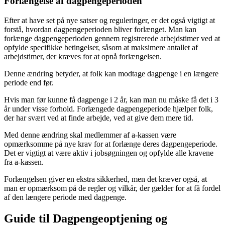
Forlængelse af dagpengeperioden
Efter at have set på nye satser og reguleringer, er det også vigtigt at
forstå, hvordan dagpengeperioden bliver forlænget. Man kan
forlænge dagpengeperioden gennem registrerede arbejdstimer ved at
opfylde specifikke betingelser, såsom at maksimere antallet af
arbejdstimer, der kræves for at opnå forlængelsen.
Denne ændring betyder, at folk kan modtage dagpenge i en længere
periode end før.
Hvis man før kunne få dagpenge i 2 år, kan man nu måske få det i 3
år under visse forhold. Forlængede dagpengeperiode hjælper folk,
der har svært ved at finde arbejde, ved at give dem mere tid.
Med denne ændring skal medlemmer af a-kassen være
opmærksomme på nye krav for at forlænge deres dagpengeperiode.
Det er vigtigt at være aktiv i jobsøgningen og opfylde alle kravene
fra a-kassen.
Forlængelsen giver en ekstra sikkerhed, men det kræver også, at
man er opmærksom på de regler og vilkår, der gælder for at få fordel
af den længere periode med dagpenge.
Guide til Dagpengeoptjening og