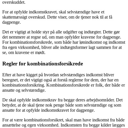
overskuddet.
For at opfylde indkomstkravet, skal selvstændige have et
skattemæssigt overskud. Dette viser, om de tjener nok til at få
dagpenge.
Det er vigtigt at holde styr på alle udgifter og indtægter. Dette gør
det nemmere at regne ud, om man opfylder kravene for dagpenge.
For kombinationsforsikrede, som både har lønindkomst og indkomst
fra egen virksomhed, bliver alle indtægtsformer lagt sammen for at
se, om kravene er mødt.
Regler for kombinationsforsikrede
Efter at have kigget på hvordan selvstændiges indkomst bliver
beregnet, er det vigtigt også at forstå reglerne for dem, der har en
kombinationsforsikring. Kombinationsforsikrede er folk, der både er
ansatte og selvstændige.
De skal opfylde indkomstkrav fra begge deres arbejdsområder. Det
betyder, at de skal tjene nok penge både som selvstændige og som
ansatte for at opfylde indkomstkravet for dagpenge.
For at være kombinationsforsikret, skal man have indkomst fra både
ansættelse og egen virksomhed. Indkomsten fra begge kilder lægges