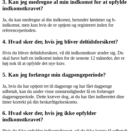
3. Kan jeg medregne al min indkomst for at opfylde
indkomstkravet?
Ja, du kan medregne al din indkomst, herunder løntimer og b-
indkomst, men kun hvis de er optjent og registreret inden for
referenceperioden.
4. Hvad sker der, hvis jeg bliver deltidsforsikret?
Hvis du bliver deltidsforsikret, vil dit indkomstkrav ændre sig. Du
skal have haft en indkomst inden for de seneste 12 måneder, der er
høj nok til at opfylde det nye krav.
5. Kan jeg forlænge min dagpengeperiode?
Ja, hvis du har optjent ret til dagpenge og har fået dagpenge
udbetalt, kan du under visse omstændigheder få en forlænget
dagpengeperiode. Dette kræver dog, at du har fået indberettet dine
timer korrekt på din beskæftigelseskonto.
6. Hvad sker der, hvis jeg ikke opfylder
indkomstkravet?
Hvis du ikke opfylder indkomstkravet, vil du ikke kunne få udbetalt