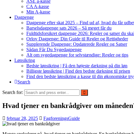
ASE a-kasse
CA A-kasse
Min A-kasse
Dagpenge
Dagpenge efter skat 2025 – Find ud af, hvad du får udbet
Barselsdagpenge sats 2026 – Så meget får du
Fuldtidsforsikret dagpenge 2026: Regler og satser du ska
Orlov Dagpenge: Din Guide til Regler og Rettigheder
Supplerende Dagpenge: Opdaterede Regler og Satser
Sådan Får Du Sygedagpenge
Alt om sygedagpenge for selvstændige: Regler og tips
Lønsikring
Bedste lønsikring | Få den højeste dækning på din løn
Billigste lønsikring | Find den bedste dækning til prisen
Find den bedste lønsikring a kasse til din økonomiske tr
Search
Search for:
Hvad tjener en bankrådgiver om måneden
februar 28, 2025
FagforeningsGuide
Mange spekulerer på, hvad tjener en bankrådgiver. En bankrådgiver ka