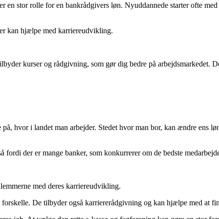
er en stor rolle for en bankrådgivers løn. Nyuddannede starter ofte med
r kan hjælpe med karriereudvikling.
lbyder kurser og rådgivning, som gør dig bedre på arbejdsmarkedet. Det
t se på, hvor i landet man arbejder. Stedet hvor man bor, kan ændre ens
å fordi der er mange banker, som konkurrerer om de bedste medarbejder
edlemmerne med deres karriereudvikling.
se forskelle. De tilbyder også karriererådgivning og kan hjælpe med at fi