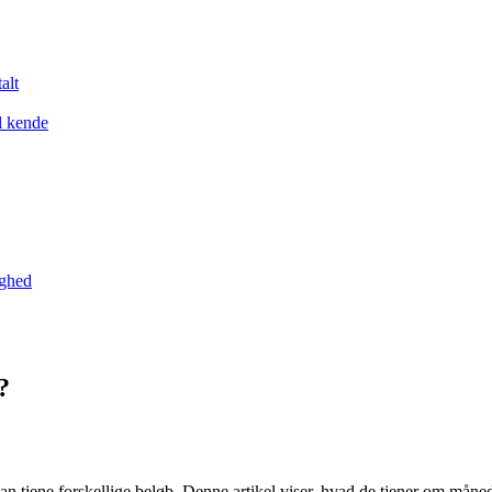
alt
l kende
yghed
?
n tjene forskellige beløb. Denne artikel viser, hvad de tjener om måned