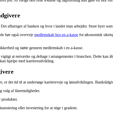
deres job. At vælge den rette a-kasse og fagforening kan gøre en stor for
ådgivere
m. Det afhænger af banken og hvor i landet man arbejder. Store byer so
ede bør også overveje
medlemskab hos en a-kasse
for økonomisk sikring
 sikkerhed og støtte gennem medlemskab i en a-kasse.
er vigtigt at netværke og deltage i arrangementer i branchen. Dette kan
 kan hjælpe med karriereudvikling.
givere
, er det tid til at undersøge karriereveje og lønudviklingen. Bankrådgiv
g valg af lånemuligheder.
e produkter.
ansiering eller investering for at stige i gradene.