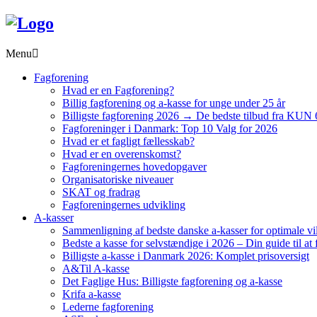
Menu
Fagforening
Hvad er en Fagforening?
Billig fagforening og a-kasse for unge under 25 år
Billigste fagforening 2026 → De bedste tilbud fra KUN 
Fagforeninger i Danmark: Top 10 Valg for 2026
Hvad er et fagligt fællesskab?
Hvad er en overenskomst?
Fagforeningernes hovedopgaver
Organisatoriske niveauer
SKAT og fradrag
Fagforeningernes udvikling
A-kasser
Sammenligning af bedste danske a-kasser for optimale vi
Bedste a kasse for selvstændige i 2026 – Din guide til at 
Billigste a-kasse i Danmark 2026: Komplet prisoversigt
A&Til A-kasse
Det Faglige Hus: Billigste fagforening og a-kasse
Krifa a-kasse
Lederne fagforening