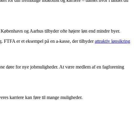
skel for din fremtidige indkomst og karriere – uanset hvor i landet du
m København og Aarhus tilbyder ofte højere løn end mindre byer.
. FTFA er et eksempel på en a-kasse, der tilbyder
attraktiv lønsikring
 åbne døre for nye jobmuligheder. At være medlem af en fagforening
eres karriere kan føre til mange muligheder.