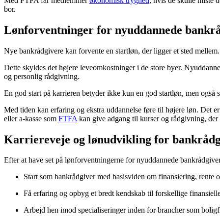
Med FTFA får medlemmer
økonomisk tryghed
, hvis de skulle miste 
bor.
Lønforventninger for nyuddannede bankr
Nye bankrådgivere kan forvente en startløn, der ligger et sted melle
Dette skyldes det højere leveomkostninger i de store byer. Nyuddann
og personlig rådgivning.
En god start på karrieren betyder ikke kun en god startløn, men også
Med tiden kan erfaring og ekstra uddannelse føre til højere løn. Det 
eller a-kasse som
FTFA
kan give adgang til kurser og rådgivning, der
Karriereveje og lønudvikling for bankråd
Efter at have set på lønforventningerne for nyuddannede bankrådgivere
Start som bankrådgiver med basisviden om finansiering, rente o
Få erfaring og opbyg et bredt kendskab til forskellige finansiell
Arbejd hen imod specialiseringer inden for brancher som boligfin