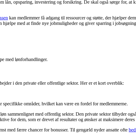
om lån, opsparing, investering og forsikring. De skal også sørge for, a
ssen
kan medlemmer få adgang til ressourcer og støtte, der hjælper dem
an hjælpe med at finde nye jobmuligheder og giver sparring i jobsøgnin
lpe med lønforhandlinger.
er i den private eller offentlige sektor. Her er et kort overblik:
for specifikke områder, hvilket kan være en fordel for medlemmerne.
dløn sammenlignet med offentlig sektor. Den private sektor tilbyder ogs
raktive for dem, som er drevet af resultater og ønsker at maksimere deres
komst med færre chancer for bonusser. Til gengæld nyder ansatte ofte
bed