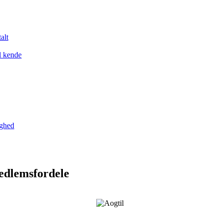
alt
l kende
yghed
medlemsfordele