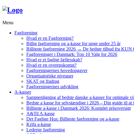
Menu
Fagforening
Hvad er en Fagforening?
Billig fagforening og a-kasse for unge under 25 år
Billigste fagforening 2026 → De bedste tilbud fra KUN 
Fagforeninger i Danmark: Top 10 Valg for 2026
Hvad er et fagligt fællesskab?
Hvad er en overenskomst?
Fagforeningernes hovedopgaver
Organisatoriske niveauer
SKAT og fradrag
Fagforeningernes udvikling
A-kasser
Sammenligning af bedste danske a-kasser for optimale vi
Bedste a kasse for selvstændige i 2026 – Din guide til at 
Billigste a-kasse i Danmark 2026: Komplet prisoversigt
A&Til A-kasse
Det Faglige Hus: Billigste fagforening og a-kasse
Krifa a-kasse
Lederne fagforening