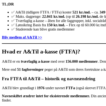
TL;DR
✅ A&Til (tidligere FTFA / FTFa) koster
521 kr./md.
– ca.
349 
✅ Maks. dagpenge:
22.041 kr./md.
(op til
26.198 kr./md.
de f
✅ Tværfaglig a-kasse – åben for alle faggrupper, inkl. socialrå
✅ Lønsikring Basis fra
150 kr./md.
– Flex op til 60.000 kr./md
✅ Studerende kan blive gratis medlemmer
Bliv medlem af A&Til >>
Hvad er A&Til a-kasse (FTFA)?
A&Til er en
tværfaglig a-kasse
med over
156.000 medlemmer
. Den
Mere end
51 fagforeninger
peger på A&Til som deres foretrukne a-ka
Fra FTFA til A&Til – historik og navneændring
A&Til blev grundlagt i
1976
under navnet
FTFa
(også skrevet FTFA
Navneskiftet ændrer intet for eksisterende medlemmer.
Din ancien
finder.