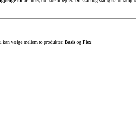
agpenge
for de timer, du ikke arbejder. Du skal dog stadig stå til rådig
u kan vælge mellem to produkter:
Basis
og
Flex
.