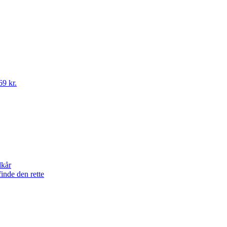
69 kr.
lkår
finde den rette