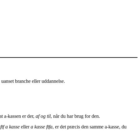
uanset branche eller uddannelse.
at a-kassen er der,
af og til
, når du har brug for den.
å
ftf a kasse
eller
a kasse ftfa
, er det præcis den samme a-kasse, du