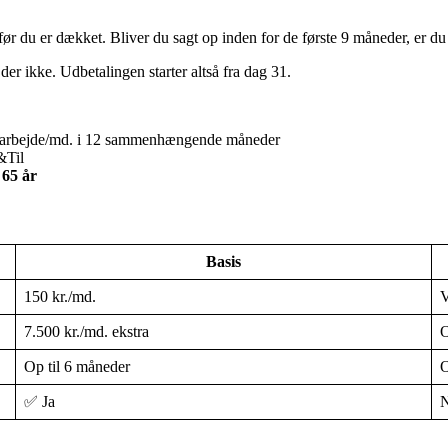
 før du er dækket. Bliver du sagt op inden for de første 9 måneder, er d
der ikke. Udbetalingen starter altså fra dag 31.
 arbejde/md. i 12 sammenhængende måneder
&Til
r
65 år
Basis
150 kr./md.
V
7.500 kr./md. ekstra
O
Op til 6 måneder
O
✅ Ja
N