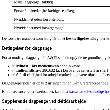
Maks. dagpenge (fuldtid)
Første 3 måneder (beskæftigelsestillæg)
Nyuddannet uden forsørgerpligt
Nyuddannet med forsørgerpligt
De første tre måneder som ledig får du et
beskæftigelsestillæg
, der lø
Betingelser for dagpenge
For at modtage dagpenge fra A&Til skal du opfylde tre grundbetingels
✅
Mindst 1 års medlemskab
af en a-kasse
✅
Indkomstkrav:
286.632 kr. i løn over de seneste 3 år (fra 1
✅
Stå til rådighed
for arbejdsmarkedet og være tilmeldt jobcen
Dagpengeperioden er op til
2 år
inden for en 3-årig referenceperiode.
Er du freelancer eller iværksætter, kan en
a-kasse for selvstændige ho
Supplerende dagpenge ved deltidsarbejde