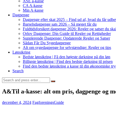
ASE a-kasse
CA A-kasse
Min A-kasse
Dagpenge
Dagpenge efter skat 2025 – Find ud af, hvad du får udbet
Barselsdagpenge sats 2026 – Så meget får du
Fuldtidsforsikret dagpenge 2026: Regler og satser du ska
Orlov Dagpenge: Din Guide til Regler og Rettigheder
Supplerende Dagpenge: Opdaterede Regler og Satser
Sådan Får Du Sygedagpenge
Alt om sygedagpenge for selvstændige: Regler og tips
Lønsikring
Bedste lønsikring | Få den højeste dækning på din løn
Billigste lønsikring | Find den bedste dækning til prisen
Find den bedste lønsikring a kasse til din økonomiske tr
Search
Search
for:
A&Til a-kasse: alt om pris, dagpenge og 
december 4, 2024
FagforeningsGuide