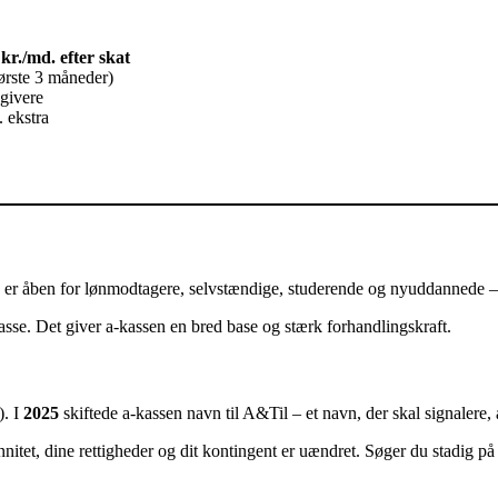
kr./md. efter skat
ørste 3 måneder)
dgivere
. ekstra
 er åben for lønmodtagere, selvstændige, studerende og nyuddannede – 
sse. Det giver a-kassen en bred base og stærk forhandlingskraft.
). I
2025
skiftede a-kassen navn til A&Til – et navn, der skal signalere, 
nitet, dine rettigheder og dit kontingent er uændret. Søger du stadig p