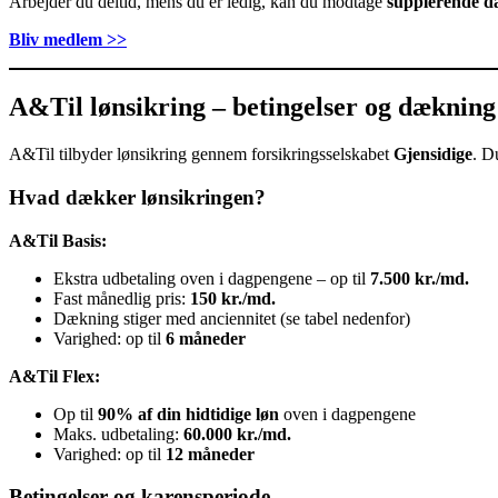
Arbejder du deltid, mens du er ledig, kan du modtage
supplerende d
Bliv medlem >>
A&Til lønsikring – betingelser og dækning
A&Til tilbyder lønsikring gennem forsikringsselskabet
Gjensidige
. D
Hvad dækker lønsikringen?
A&Til Basis:
Ekstra udbetaling oven i dagpengene – op til
7.500 kr./md.
Fast månedlig pris:
150 kr./md.
Dækning stiger med anciennitet (se tabel nedenfor)
Varighed: op til
6 måneder
A&Til Flex:
Op til
90% af din hidtidige løn
oven i dagpengene
Maks. udbetaling:
60.000 kr./md.
Varighed: op til
12 måneder
Betingelser og karensperiode