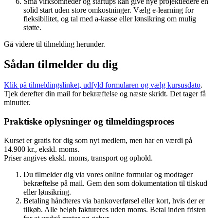
Små virksomheder og startups kan give nye projektledere en
solid start uden store omkostninger. Vælg e-learning for
fleksibilitet, og tal med a-kasse eller lønsikring om mulig
støtte.
Gå videre til tilmelding herunder.
Sådan tilmelder du dig
Klik på tilmeldingslinket, udfyld formularen og vælg kursusdato
.
Tjek derefter din mail for bekræftelse og næste skridt. Det tager få
minutter.
Praktiske oplysninger og tilmeldingsproces
Kurset er gratis for dig som nyt medlem, men har en værdi på
14.900 kr., ekskl. moms.
Priser angives ekskl. moms, transport og ophold.
Du tilmelder dig via vores online formular og modtager
bekræftelse på mail. Gem den som dokumentation til tilskud
eller lønsikring.
Betaling håndteres via bankoverførsel eller kort, hvis der er
tilkøb. Alle beløb faktureres uden moms. Betal inden fristen