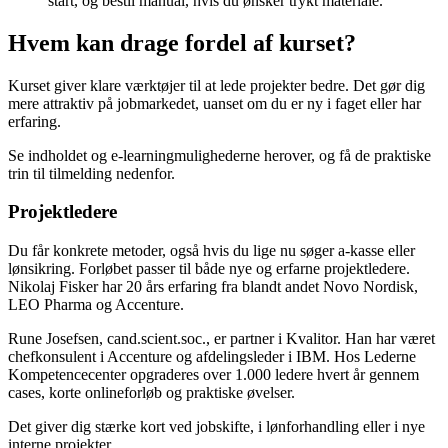
start, og bestil manual, hvis du ønsker trykt materiale.
Hvem kan drage fordel af kurset?
Kurset giver klare værktøjer til at lede projekter bedre. Det gør dig
mere attraktiv på jobmarkedet, uanset om du er ny i faget eller har
erfaring.
Se indholdet og e-learningmulighederne herover, og få de praktiske
trin til tilmelding nedenfor.
Projektledere
Du får konkrete metoder, også hvis du lige nu søger a-kasse eller
lønsikring. Forløbet passer til både nye og erfarne projektledere.
Nikolaj Fisker har 20 års erfaring fra blandt andet Novo Nordisk,
LEO Pharma og Accenture.
Rune Josefsen, cand.scient.soc., er partner i Kvalitor. Han har været
chefkonsulent i Accenture og afdelingsleder i IBM. Hos Lederne
Kompetencecenter opgraderes over 1.000 ledere hvert år gennem
cases, korte onlineforløb og praktiske øvelser.
Det giver dig stærke kort ved jobskifte, i lønforhandling eller i nye
interne projekter.