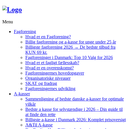
Menu
Fagforening
Hvad er en Fagforening?
Billig fagforening og a-kasse for unge under 25 år
Billigste fagforening 2026 → De bedste tilbud fra
KUN 69 kr.
Fagforeninger i Danmark: Top 10 Valg for 2026
Hvad er et fagligt fællesskab?
Hvad er en overenskomst?
Fagforeningernes hovedopgaver
Organisatoriske niveauer
SKAT og fradrag
Fagforeningernes udvikling
A-kasser
Sammenligning af bedste danske a-kasser for optimale
vilkår
Bedste a kasse for selvstændige i 2026 – Din guide til
at finde den rette
Billigste a-kasse i Danmark 2026: Komplet prisoversigt
A&Til A-kasse