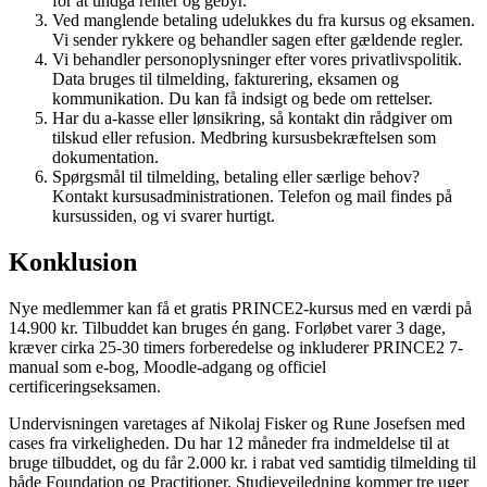
for at undgå renter og gebyr.
Ved manglende betaling udelukkes du fra kursus og eksamen.
Vi sender rykkere og behandler sagen efter gældende regler.
Vi behandler personoplysninger efter vores privatlivspolitik.
Data bruges til tilmelding, fakturering, eksamen og
kommunikation. Du kan få indsigt og bede om rettelser.
Har du a-kasse eller lønsikring, så kontakt din rådgiver om
tilskud eller refusion. Medbring kursusbekræftelsen som
dokumentation.
Spørgsmål til tilmelding, betaling eller særlige behov?
Kontakt kursusadministrationen. Telefon og mail findes på
kursussiden, og vi svarer hurtigt.
Konklusion
Nye medlemmer kan få et gratis PRINCE2-kursus med en værdi på
14.900 kr. Tilbuddet kan bruges én gang. Forløbet varer 3 dage,
kræver cirka 25-30 timers forberedelse og inkluderer PRINCE2 7-
manual som e-bog, Moodle-adgang og officiel
certificeringseksamen.
Undervisningen varetages af Nikolaj Fisker og Rune Josefsen med
cases fra virkeligheden. Du har 12 måneder fra indmeldelse til at
bruge tilbuddet, og du får 2.000 kr. i rabat ved samtidig tilmelding til
både Foundation og Practitioner. Studievejledning kommer tre uger