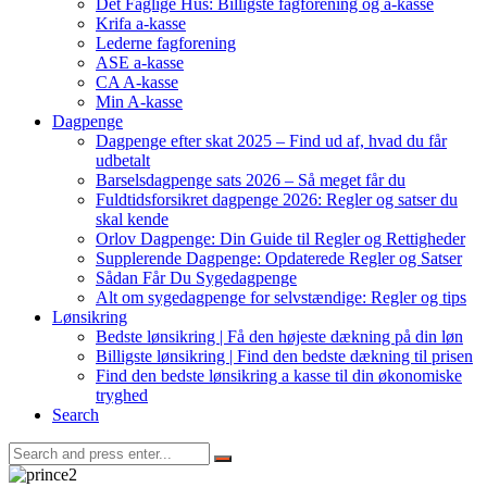
Det Faglige Hus: Billigste fagforening og a-kasse
Krifa a-kasse
Lederne fagforening
ASE a-kasse
CA A-kasse
Min A-kasse
Dagpenge
Dagpenge efter skat 2025 – Find ud af, hvad du får
udbetalt
Barselsdagpenge sats 2026 – Så meget får du
Fuldtidsforsikret dagpenge 2026: Regler og satser du
skal kende
Orlov Dagpenge: Din Guide til Regler og Rettigheder
Supplerende Dagpenge: Opdaterede Regler og Satser
Sådan Får Du Sygedagpenge
Alt om sygedagpenge for selvstændige: Regler og tips
Lønsikring
Bedste lønsikring | Få den højeste dækning på din løn
Billigste lønsikring | Find den bedste dækning til prisen
Find den bedste lønsikring a kasse til din økonomiske
tryghed
Search
Search
for: