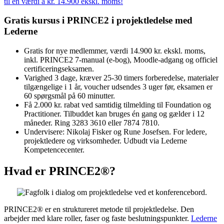
til en værdi á kr. 14.900 ekskl. moms!
Gratis kursus i PRINCE2 i projektledelse med
Lederne
Gratis for nye medlemmer, værdi 14.900 kr. ekskl. moms,
inkl. PRINCE2 7-manual (e-bog), Moodle-adgang og officiel
certificeringseksamen.
Varighed 3 dage, kræver 25-30 timers forberedelse, materialer
tilgængelige i 1 år, voucher udsendes 3 uger før, eksamen er
60 spørgsmål på 60 minutter.
Få 2.000 kr. rabat ved samtidig tilmelding til Foundation og
Practitioner. Tilbuddet kan bruges én gang og gælder i 12
måneder. Ring 3283 3610 eller 7874 7810.
Undervisere: Nikolaj Fisker og Rune Josefsen. For ledere,
projektledere og virksomheder. Udbudt via Lederne
Kompetencecenter.
Hvad er PRINCE2®?
PRINCE2® er en struktureret metode til projektledelse. Den
arbejder med klare roller, faser og faste beslutningspunkter.
Lederne