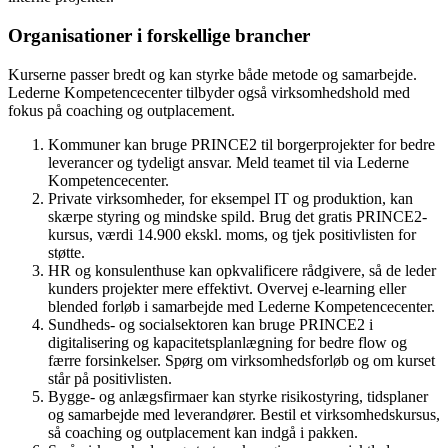
Organisationer i forskellige brancher
Kurserne passer bredt og kan styrke både metode og samarbejde.
Lederne Kompetencecenter tilbyder også virksomhedshold med
fokus på coaching og outplacement.
Kommuner kan bruge PRINCE2 til borgerprojekter for bedre
leverancer og tydeligt ansvar. Meld teamet til via Lederne
Kompetencecenter.
Private virksomheder, for eksempel IT og produktion, kan
skærpe styring og mindske spild. Brug det gratis PRINCE2-
kursus, værdi 14.900 ekskl. moms, og tjek positivlisten for
støtte.
HR og konsulenthuse kan opkvalificere rådgivere, så de leder
kunders projekter mere effektivt. Overvej e-learning eller
blended forløb i samarbejde med Lederne Kompetencecenter.
Sundheds- og socialsektoren kan bruge PRINCE2 i
digitalisering og kapacitetsplanlægning for bedre flow og
færre forsinkelser. Spørg om virksomhedsforløb og om kurset
står på positivlisten.
Bygge- og anlægsfirmaer kan styrke risikostyring, tidsplaner
og samarbejde med leverandører. Bestil et virksomhedskursus,
så coaching og outplacement kan indgå i pakken.