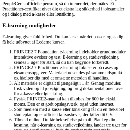
PeopleCerts officielle pensum, så du træner det, der måles. Et
Practitioner-certifikat giver dig et ekstra lag sikkerhed i jobsamtaler
og i dialog med a-kasse eller lønsikring.
E-learning muligheder
E-learning giver fuld frihed. Du kan læse, når det passer, og stadig
få hele udbyttet af Lederne kurser.
PRINCE2 7 Foundation e-learning indeholder grundmoduler,
interaktive øvelser og test. E-learning og studievejledning
sendes 3 uger før start, så du kan begynde forberedt.
PRINCE2 7 Practitioner e-learning fokuserer på cases og
eksamensopgaver. Materialet udsendes på samme tidspunkt
og hjælper dig med at omsætte metoden til handling.
Alt materiale er digitalt tilgængeligt i 1 år. Gentag moduler,
frisk viden op til jobsøgning, og brug dokumentationen over
for a-kasse eller lønsikring.
Fysisk PRINCE2-manual kan tilkøbes for 600 kr. ekskl.
moms. Den er et godt opslagsværk, også uden internet.
Som medlem med a-kasse eller lønsikring får du en fleksibel
studieplan og et officielt kursusbevis, der løfter dit CV.
Tilmeld online. Du får bekræftelse på mail. Planlæg din
læsning, når e-learning og studievejledning lander tre uger før