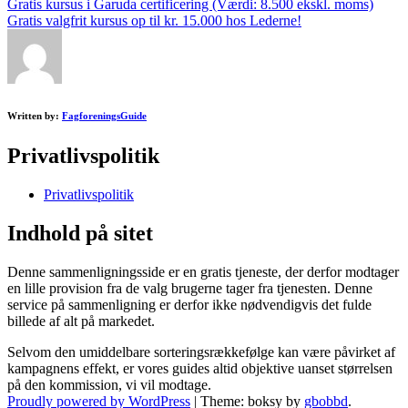
Post
Gratis kursus i Garuda certificering (Værdi: 8.500 ekskl. moms)
Gratis valgfrit kursus op til kr. 15.000 hos Lederne!
navigation
Written by:
FagforeningsGuide
Privatlivspolitik
Privatlivspolitik
Indhold på sitet
Denne sammenligningsside er en gratis tjeneste, der derfor modtager
en lille provision fra de valg brugerne tager fra tjenesten. Denne
service på sammenligning er derfor ikke nødvendigvis det fulde
billede af alt på markedet.
Selvom den umiddelbare sorteringsrækkefølge kan være påvirket af
kampagnens effekt, er vores guides altid objektive uanset størrelsen
på den kommission, vi vil modtage.
Proudly powered by WordPress
|
Theme: boksy by
gbobbd
.