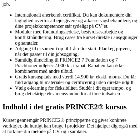
job.
Internationalt anerkendt certifikat. Du kan dokumentere din
faglighed overfor arbejdsgivere og a-kasse sagsbehandlere, og
dine projektkompetencer står tydeligt på CV’et.
Moduler med forandringsledelse, bestyrelsesarbejde og
konflikthåndtering. Brug cases fra kurset direkte i ansøgninger
og samtaler.
Adgang til eksamen i op til 1 år efter start. Planlæg prøven,
når det passer til din jobsøgning.
Samtidig tilmelding til PRINCE2 7 Foundation og 7
Practitioner udløser 2.000 kr. i rabat. Rabatten kan ikke
kombineres med andre tilbud.
Gratis kursusplads med værdi 14.900 kr. ekskl. moms. Du får
fuld adgang til materialer og certificering uden direkte udgift.
Vælg e-learning for fleksibilitet. Studér i dit eget tempo, og
brug det etårige eksamensvindue for at time indsatsen.
Indhold i det gratis PRINCE2® kursus
Kurset gennemgår PRINCE2®-principperne og giver konkrete
værktøjer, du hurtigt kan bruge i projekter. Det hjælper dig også med
at forklare din metode på CV og i samtaler.