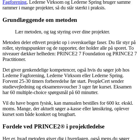
Fagforening
, Lederne Virksom og Lederne Spring bruger samme
rammer i mange projekter, så du står stærkt i praksis.
Grundlæggende om metoden
Lær metoden, og tag styring over dine projekter.
Metoden deler ethvert projekt op i overskuelige faser. Du får styr på
roller, styringspunkter og de rapporter, der holder alle på sporet. To
niveauer dækker helheden: PRINCE2 7 Foundation og PRINCE2 7
Practitioner.
Det giver genkendelige kompetencer, også hvis du søger job hos
Lederne Fagforening, Lederne Virksom eller Lederne Spring.
Forvent 25-30 timers forberedelse før start. PeopleCert sender
studievejledning og eksamensvoucher 3 uger før kurset. Eksamen
har 60 multiple-choice spørgsmål på 60 minutter.
Vil du have bogen fysisk, kan manualen bestilles for 600 kr. ekskl.
moms. Mange, der aktuelt søger a-kasse eller lønsikring, oplever
kurset som både konkret og brugbart.
Fordele ved PRINCE2® i projektledelse
Her er, hvad metoden giver dig i hverdagen, også mens du søger