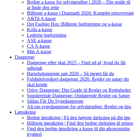
Bedste a kasse for selvstændige i 2026 – Din guide til
at finde den rette
Billigste a-kasse i Danmark 2026: Komplet prisoversigt
A&Til A-kasse
Det Faglige Hus: Billigste fagforening og a-kasse
Krifa a-kasse
Lederne fagforening
ASE a-kasse
CA A-kasse
Min A-kasse
Dagpenge
Dagpenge efter skat 2025 – Find ud af, hvad du får
udbetalt
Barselsdagpenge sats 2026 – Så meget får du
Fuldtidsforsikret dagpenge 2026: Regler og satser du
skal kende
Orlov Dagpenge: Din Guide til Regler og Rettigheder
Supplerende Dagpenge: Opdaterede Regler og Satser
Sådan Får Du Sygedagpenge
Alt om sygedagpenge for selvstændige: Regler og tips
Lønsikring
Bedste lønsikring | Få den højeste dækning på din løn
Billigste lønsikring | Find den bedste dækning til prisen
Find den bedste lønsikring a kasse til din økonomiske
tryghed