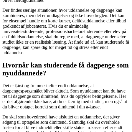
bliver færdiguddannet.
Der findes særlige situationer, hvor uddannelse og dagpenge kan
kombineres, men det er undtagelser og ikke hovedreglen. Det kan
for eksempel handle om korte kurser, deltidsuddannelse eller tilbud
godkendt af jobcenteret. Hvis du er almindelig
universitetsstuderende, professionsbachelorstuderende eller elev på
en fuldtidsuddannelse, skal du regne med, at dagpenge under selve
studiet ikke er en realistisk løsning. At finde ud af, kan studerende få
dagpenge, kan spare dig for meget tid og stress efter endt
uddannelse.
Hvornår kan studerende få dagpenge som
nyuddannede?
Det er først og fremmest efter endt uddannelse, at
dagpengespørgsmålet bliver aktuelt. Som nyuddannet kan du have
ret til dagpenge som dimittend, hvis du opfylder betingelserne. Her
er det afgørende ikke bare, at du er færdig med studiet, men også at
du bliver optaget korrekt som dimittend i din a-kasse.
Du skal som hovedregel have afsluttet en uddannelse, der giver
adgang til optagelse som dimittend. Samtidig skal du overholde
fristen for at blive indmeldt eller skifte status i a-kassen efter endt