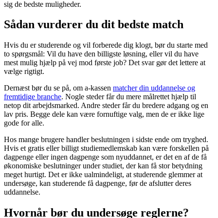
sig de bedste muligheder.
Sådan vurderer du dit bedste match
Hvis du er studerende og vil forberede dig klogt, bør du starte med
to spørgsmål: Vil du have den billigste løsning, eller vil du have
mest mulig hjælp på vej mod første job? Det svar gør det lettere at
vælge rigtigt.
Dernæst bør du se på, om a-kassen
matcher din uddannelse og
fremtidige branche
. Nogle steder får du mere målrettet hjælp til
netop dit arbejdsmarked. Andre steder får du bredere adgang og en
lav pris. Begge dele kan være fornuftige valg, men de er ikke lige
gode for alle.
Hos mange brugere handler beslutningen i sidste ende om tryghed.
Hvis et gratis eller billigt studiemedlemskab kan være forskellen på
dagpenge eller ingen dagpenge som nyuddannet, er det en af de få
økonomiske beslutninger under studiet, der kan få stor betydning
meget hurtigt. Det er ikke ualmindeligt, at studerende glemmer at
undersøge, kan studerende få dagpenge, før de afslutter deres
uddannelse.
Hvornår bør du undersøge reglerne?