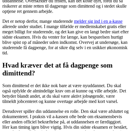
uddannelse. Overskrider du fristen, kan det koste dyrt, fordi du så
risikerer at miste retten til dagpenge som dimittend og i stedet skulle
optjene ret gennem arbejde.
Det er netop derfor, mange studerende
melder sig ind i en a-kasse
allerede under studiet. I mange tilfælde er medlemskabet gratis eller
meget billigt for studerende, og det kan give en langt bedre start efter
sidste eksamen. Hvis du venter for længe, kan besparelsen hurtigt
blive spist op af måneder uden indkomst. Overvej at undersøge, kan
studerende få dagpenge, for at sikre dig selv i en usikker økonomisk
tid.
Hvad kræver det at få dagpenge som
dimittend?
Som dimittend er det ikke nok bare at være nyuddannet. Du skal
også opfylde de almindelige krav om at kunne og ville arbejde. Det
betyder blandt andet, at du skal være aktivt jobsøgende, være
tilmeldt jobcenteret og kunne overtage arbejde med kort varsel.
Derudover spiller din uddannelse en rolle. Den skal være afsluttet og
dokumenteret. I praksis vil a-kassen ofte bede om eksamensbevis
eller anden officiel bekræftelse på, at uddannelsen er færdiggjort.
Her kan timing igen blive vigtig. Hvis din sidste eksamen er bestået,