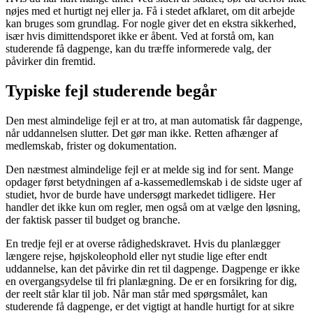
nøjes med et hurtigt nej eller ja. Få i stedet afklaret, om dit arbejde
kan bruges som grundlag. For nogle giver det en ekstra sikkerhed,
især hvis dimittendsporet ikke er åbent. Ved at forstå om, kan
studerende få dagpenge, kan du træffe informerede valg, der
påvirker din fremtid.
Typiske fejl studerende begår
Den mest almindelige fejl er at tro, at man automatisk får dagpenge,
når uddannelsen slutter. Det gør man ikke. Retten afhænger af
medlemskab, frister og dokumentation.
Den næstmest almindelige fejl er at melde sig ind for sent. Mange
opdager først betydningen af a-kassemedlemskab i de sidste uger af
studiet, hvor de burde have undersøgt markedet tidligere. Her
handler det ikke kun om regler, men også om at vælge den løsning,
der faktisk passer til budget og branche.
En tredje fejl er at overse rådighedskravet. Hvis du planlægger
længere rejse, højskoleophold eller nyt studie lige efter endt
uddannelse, kan det påvirke din ret til dagpenge. Dagpenge er ikke
en overgangsydelse til fri planlægning. De er en forsikring for dig,
der reelt står klar til job. Når man står med spørgsmålet, kan
studerende få dagpenge, er det vigtigt at handle hurtigt for at sikre