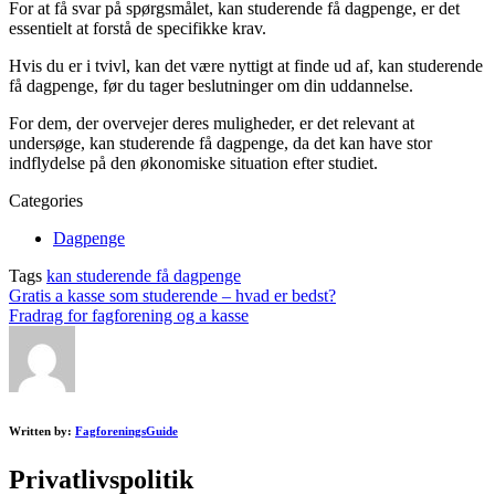
For at få svar på spørgsmålet, kan studerende få dagpenge, er det
essentielt at forstå de specifikke krav.
Hvis du er i tvivl, kan det være nyttigt at finde ud af, kan studerende
få dagpenge, før du tager beslutninger om din uddannelse.
For dem, der overvejer deres muligheder, er det relevant at
undersøge, kan studerende få dagpenge, da det kan have stor
indflydelse på den økonomiske situation efter studiet.
Categories
Dagpenge
Tags
kan studerende få dagpenge
Post
Gratis a kasse som studerende – hvad er bedst?
Fradrag for fagforening og a kasse
navigation
Written by:
FagforeningsGuide
Privatlivspolitik