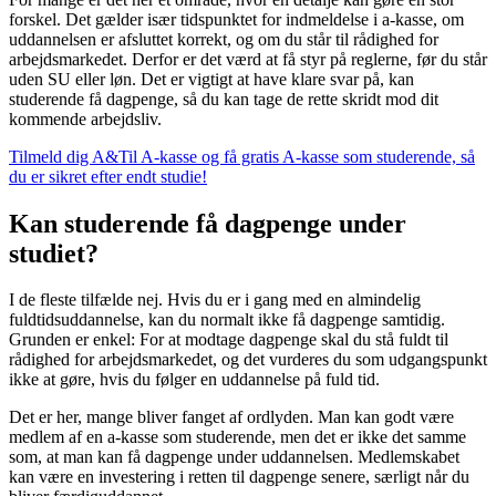
forskel. Det gælder især tidspunktet for indmeldelse i a-kasse, om
uddannelsen er afsluttet korrekt, og om du står til rådighed for
arbejdsmarkedet. Derfor er det værd at få styr på reglerne, før du står
uden SU eller løn. Det er vigtigt at have klare svar på, kan
studerende få dagpenge, så du kan tage de rette skridt mod dit
kommende arbejdsliv.
Tilmeld dig A&Til A-kasse og få gratis A-kasse som studerende, så
du er sikret efter endt studie!
Kan studerende få dagpenge under
studiet?
I de fleste tilfælde nej. Hvis du er i gang med en almindelig
fuldtidsuddannelse, kan du normalt ikke få dagpenge samtidig.
Grunden er enkel: For at modtage dagpenge skal du stå fuldt til
rådighed for arbejdsmarkedet, og det vurderes du som udgangspunkt
ikke at gøre, hvis du følger en uddannelse på fuld tid.
Det er her, mange bliver fanget af ordlyden. Man kan godt være
medlem af en a-kasse som studerende, men det er ikke det samme
som, at man kan få dagpenge under uddannelsen. Medlemskabet
kan være en investering i retten til dagpenge senere, særligt når du