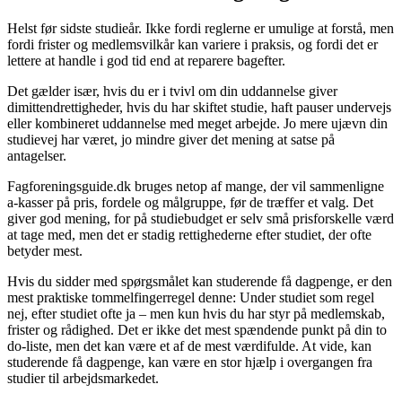
Helst før sidste studieår. Ikke fordi reglerne er umulige at forstå, men
fordi frister og medlemsvilkår kan variere i praksis, og fordi det er
lettere at handle i god tid end at reparere bagefter.
Det gælder især, hvis du er i tvivl om din uddannelse giver
dimittendrettigheder, hvis du har skiftet studie, haft pauser undervejs
eller kombineret uddannelse med meget arbejde. Jo mere ujævn din
studievej har været, jo mindre giver det mening at satse på
antagelser.
Fagforeningsguide.dk bruges netop af mange, der vil sammenligne
a-kasser på pris, fordele og målgruppe, før de træffer et valg. Det
giver god mening, for på studiebudget er selv små prisforskelle værd
at tage med, men det er stadig rettighederne efter studiet, der ofte
betyder mest.
Hvis du sidder med spørgsmålet kan studerende få dagpenge, er den
mest praktiske tommelfingerregel denne: Under studiet som regel
nej, efter studiet ofte ja – men kun hvis du har styr på medlemskab,
frister og rådighed. Det er ikke det mest spændende punkt på din to
do-liste, men det kan være et af de mest værdifulde. At vide, kan
studerende få dagpenge, kan være en stor hjælp i overgangen fra
studier til arbejdsmarkedet.