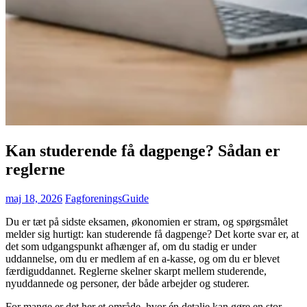
Kan studerende få dagpenge? Sådan er
reglerne
maj 18, 2026
FagforeningsGuide
Du er tæt på sidste eksamen, økonomien er stram, og spørgsmålet
melder sig hurtigt: kan studerende få dagpenge? Det korte svar er, at
det som udgangspunkt afhænger af, om du stadig er under
uddannelse, om du er medlem af en a-kasse, og om du er blevet
færdiguddannet. Reglerne skelner skarpt mellem studerende,
nyuddannede og personer, der både arbejder og studerer.
For mange er det her et område, hvor én detalje kan gøre en stor