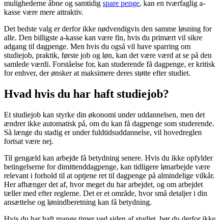
mulighederne åbne og samtidig
spare penge
, kan en tværfaglig a-
kasse være mere attraktiv.
Det bedste valg er derfor ikke nødvendigvis den samme løsning for
alle. Den billigste a-kasse kan være fin, hvis du primært vil sikre
adgang til dagpenge. Men hvis du også vil have sparring om
studiejob, praktik, første job og løn, kan det være værd at se på den
samlede værdi. Forståelse for, kan studerende få dagpenge, er kritisk
for enhver, der ønsker at maksimere deres støtte efter studiet.
Hvad hvis du har haft studiejob?
Et studiejob kan styrke din økonomi under uddannelsen, men det
ændrer ikke automatisk på, om du kan få dagpenge som studerende.
Så længe du stadig er under fuldtidsuddannelse, vil hovedreglen
fortsat være nej.
Til gengæld kan arbejde få betydning senere. Hvis du ikke opfylder
betingelserne for dimittenddagpenge, kan tidligere lønarbejde være
relevant i forhold til at optjene ret til dagpenge på almindelige vilkår.
Her afhænger det af, hvor meget du har arbejdet, og om arbejdet
tæller med efter reglerne. Det er et område, hvor små detaljer i din
ansættelse og lønindberetning kan få betydning.
Hvis du har haft mange timer ved siden af studiet, bør du derfor ikke