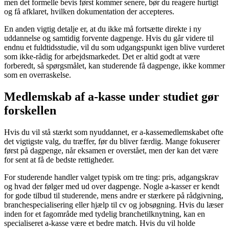
men det formelle bevis først kommer senere, bør du reagere hurtigt
og få afklaret, hvilken dokumentation der accepteres.
En anden vigtig detalje er, at du ikke må fortsætte direkte i ny
uddannelse og samtidig forvente dagpenge. Hvis du går videre til
endnu et fuldtidsstudie, vil du som udgangspunkt igen blive vurderet
som ikke-rådig for arbejdsmarkedet. Det er altid godt at være
forberedt, så spørgsmålet, kan studerende få dagpenge, ikke kommer
som en overraskelse.
Medlemskab af a-kasse under studiet gør
forskellen
Hvis du vil stå stærkt som nyuddannet, er a-kassemedlemskabet ofte
det vigtigste valg, du træffer, før du bliver færdig. Mange fokuserer
først på dagpenge, når eksamen er overstået, men der kan det være
for sent at få de bedste rettigheder.
For studerende handler valget typisk om tre ting: pris, adgangskrav
og hvad der følger med ud over dagpenge. Nogle a-kasser er kendt
for gode tilbud til studerende, mens andre er stærkere på rådgivning,
branchespecialisering eller hjælp til cv og jobsøgning. Hvis du læser
inden for et fagområde med tydelig branchetilknytning, kan en
specialiseret a-kasse være et bedre match. Hvis du vil holde