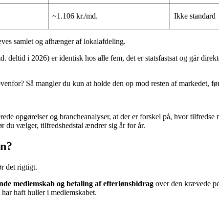
~1.106 kr./md.
Ikke standard
æves samlet og afhænger af lokalafdeling.
 deltid i 2026) er identisk hos alle fem, det er statsfastsat og går direkt
ovenfor? Så mangler du kun at holde den op mod resten af markedet, før 
rede opgørelser og brancheanalyser, at der er forskel på, hvor tilfred
r du vælger, tilfredshedstal ændrer sig år for år.
øn?
 det rigtigt.
e medlemskab og betaling af efterlønsbidrag
over den krævede peri
 har haft huller i medlemskabet.