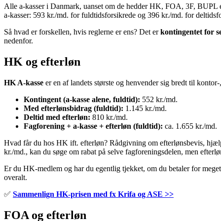
Alle a-kasser i Danmark, uanset om de hedder HK, FOA, 3F, BUPL el
a-kasser: 593 kr./md. for fuldtidsforsikrede og 396 kr./md. for deltidsf
Så hvad er forskellen, hvis reglerne er ens? Det er
kontingentet for 
nedenfor.
HK og efterløn
HK A-kasse
er en af landets største og henvender sig bredt til kontor-,
Kontingent (a-kasse alene, fuldtid):
552 kr./md.
Med efterlønsbidrag (fuldtid):
1.145 kr./md.
Deltid med efterløn:
810 kr./md.
Fagforening + a-kasse + efterløn (fuldtid):
ca. 1.655 kr./md.
Hvad får du hos HK ift. efterløn? Rådgivning om efterlønsbevis, hjæl
kr./md., kan du søge om rabat på selve fagforeningsdelen, men efterløn
Er du HK-medlem og har du egentlig tjekket, om du betaler for meget
overalt.
✅
Sammenlign HK-prisen med fx Krifa og ASE >>
FOA og efterløn