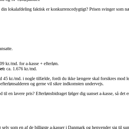
in lokalafdeling faktisk er konkurrencedygtigt? Prisen svinger som nævn
nsatte.
09 kr./md. for a-kasse + efterløn.
et:
ca. 1.676 kr./md.
od 45 kr./md. i nogle tilfælde, fordi du ikke længere skal forsikres m
 efterlønsalderen og gerne vil sikre indkomsten undervejs.
en lavere pris? Efterlønsbidraget følger dig uanset a-kasse, så det en
g selv som en af de billigste a-kasser i Danmark og henvender sig til su