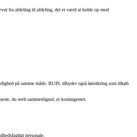
t fra afdeling til afdeling, det er værd at holde op mod
od ledighed på samme måde. BUPL tilbyder også lønsikring som tilkøb
este, du reelt sammenligner, er kontingentet.
ndhedsfagligt personale.