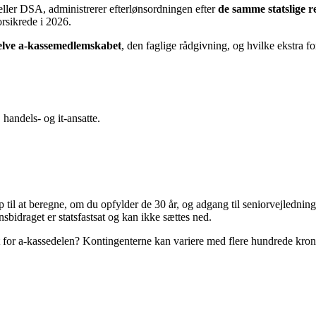
ler DSA, administrerer efterlønsordningen efter
de samme statslige r
orsikrede i 2026.
selve a-kassemedlemskabet
, den faglige rådgivning, og hvilke ekstra f
 handels- og it-ansatte.
p til at beregne, om du opfylder de 30 år, og adgang til seniorvejledn
sbidraget er statsfastsat og kan ikke sættes ned.
 for a-kassedelen? Kontingenterne kan variere med flere hundrede kron