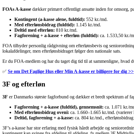
FOAs A-kasse
dækker primært offentligt ansatte inden for omsorg,
Kontingent (a-kasse alene, fuldtid):
552 kr./md.
Med efterlønsbidrag (fuldtid):
1.145 kr./md.
Deltid med efterløn:
810 kr./md.
Fagforening + a-kasse + efterløn (fuldtid):
ca. 1.533,50 kr./m
FOA tilbyder personlig rådgivning om efterlønsbevis og seniorordning
lokalafdelinger, men efterlønsbidraget følger den nationale sats.
Er du FOA-medlem og har du taget dig tid til at sammenligne, hvad du r
✅
Se om Det Faglige Hus eller Min A-kasse er billigere for dig >>
3F og efterløn
3F
er Danmarks største fagforbund og dækker et bredt spektrum af fagl
Fagforening + a-kasse (fuldtid), gennemsnit:
ca. 1.071 kr./m
Med efterlønsbidrag oveni:
ca. 1.660–1.665 kr./md. (varierer 
Deltid, fagforening + a-kasse:
ca. 804 kr./md., efterlønsbidrag
3F’s a-kasse har stor erfaring med fysisk hårdt arbejde og seniorordni
kontingent kan svinge fra afdeling til afdeling, fx mellem 3F Midtjyl