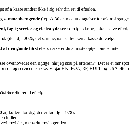
get af a-kasse ændrer ikke i sig selv din ret til efterløn.
rag sammenhængende
(typisk 30 år, med undtagelser for ældre årgange)
nt, faglig service og ekstra ydelser
som lønsikring, ikke i selve efterl
./md. (deltid) i 2026, det samme, uanset hvilken a-kasse du vælger.
d af den gamle først
ellers risikerer du at miste optjent anciennitet.
e overhovedet den rigtige, når jeg skal på efterløn?” Det er et fair spør
Men prisen og servicen er ikke. Vi går HK, FOA, 3F, BUPL og DSA efter
virker din ret til efterløn.
år, kortere for dig, der er født før 1978).
den huller.
er ved med det, mens du modtager den.