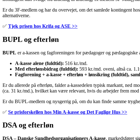
Er du 3F-medlem og har du overvejet, om det samlede kontingent hos d
alternativerne.
✅
Tjek prisen hos Krifa og ASE >>
BUPL og efterløn
BUPL
er a-kassen og fagforeningen for pædagoger og pædagogiske a
A-kasse alene (fuldtid):
516 kr./md.
Med efterlønsbidrag (fuldtid):
593 kr./md. oveni, altså ca. 1.1
Fagforening + a-kasse + efterløn + lønsikring (fuldtid), saml
Er du allerede på efterløn, falder a-kassedelen typisk markant, ned m
(ca. 31 kr./md.), hvilket kan være relevant, hvis du arbejder frem mod
Er du BUPL-medlem og nysgerrig på, om du kan finde samme tryghed til 
✅
Se prisforskellen hos Min A-kasse og Det Faglige Hus >>
DSA og efterløn
DSA – Danske Sundhedsorganisationers A-kasse
, markedsfører si