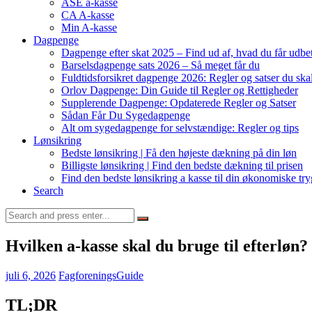
ASE a-kasse
CA A-kasse
Min A-kasse
Dagpenge
Dagpenge efter skat 2025 – Find ud af, hvad du får udbet
Barselsdagpenge sats 2026 – Så meget får du
Fuldtidsforsikret dagpenge 2026: Regler og satser du ska
Orlov Dagpenge: Din Guide til Regler og Rettigheder
Supplerende Dagpenge: Opdaterede Regler og Satser
Sådan Får Du Sygedagpenge
Alt om sygedagpenge for selvstændige: Regler og tips
Lønsikring
Bedste lønsikring | Få den højeste dækning på din løn
Billigste lønsikring | Find den bedste dækning til prisen
Find den bedste lønsikring a kasse til din økonomiske tr
Search
Search
for:
Hvilken a-kasse skal du bruge til efterl
juli 6, 2026
FagforeningsGuide
TL;DR