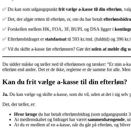
✅ Du kan som udgangspunkt
frit vælge a-kasse til din efterløn
, val
✅ Det, der afgør retten til efterløn, er, om du har betalt
efterlønsbid
✅ Forskellen mellem HK, FOA, 3F, BUPL og DSA ligger i
kontinge
✅ Efterlønsbidraget er
statsfastsat
til 593 kr./md. (fuldtid) og 396 kr
✅ Vil du skifte a-kasse før efterlønnen? Gør det
uden at melde dig u
Du sidder måske og tæller ned til efterlønnen og tænker: “Er min a-kass
efterløn end andre. Det er de ikke, reglerne er de samme for alle. 
Kan du frit vælge a-kasse til din efterløn?
Ja.
Du kan vælge og skifte a-kasse, som du vil, uden at det i sig selv på
Det, der tæller, er:
Hvor længe
du har betalt efterlønsbidrag (som udgangspunkt 30 
At medlemskabet og bidraget har været
sammenhængende
, u
At du er medlem af en a-kasse, når du går på efterløn, og bliv