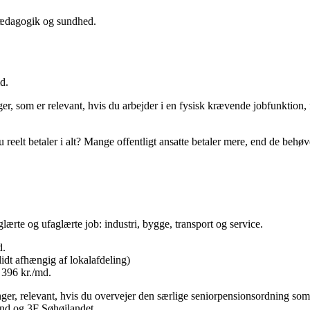
 pædagogik og sundhed.
d.
er, som er relevant, hvis du arbejder i en fysisk krævende jobfunktion
eelt betaler i alt? Mange offentligt ansatte betaler mere, end de behøve
ærte og ufaglærte job: industri, bygge, transport og service.
d.
lidt afhængig af lokalafdeling)
 396 kr./md.
nger, relevant, hvis du overvejer den særlige seniorpensionsordning som 
land og 3F Søhøjlandet.