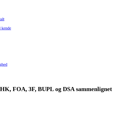
alt
l kende
yghed
øn? HK, FOA, 3F, BUPL og DSA sammenlignet