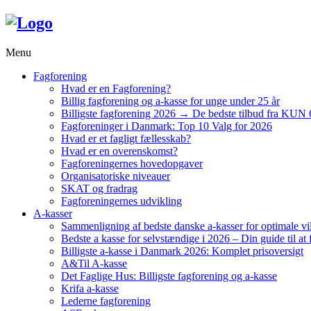
Menu
Fagforening
Hvad er en Fagforening?
Billig fagforening og a-kasse for unge under 25 år
Billigste fagforening 2026 → De bedste tilbud fra KUN 
Fagforeninger i Danmark: Top 10 Valg for 2026
Hvad er et fagligt fællesskab?
Hvad er en overenskomst?
Fagforeningernes hovedopgaver
Organisatoriske niveauer
SKAT og fradrag
Fagforeningernes udvikling
A-kasser
Sammenligning af bedste danske a-kasser for optimale vi
Bedste a kasse for selvstændige i 2026 – Din guide til at 
Billigste a-kasse i Danmark 2026: Komplet prisoversigt
A&Til A-kasse
Det Faglige Hus: Billigste fagforening og a-kasse
Krifa a-kasse
Lederne fagforening