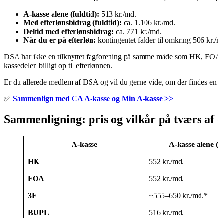
A-kasse alene (fuldtid):
513 kr./md.
Med efterlønsbidrag (fuldtid):
ca. 1.106 kr./md.
Deltid med efterlønsbidrag:
ca. 771 kr./md.
Når du er på efterløn:
kontingentet falder til omkring 506 kr./m
DSA har ikke en tilknyttet fagforening på samme måde som HK, FOA, 3
kassedelen billigt op til efterlønnen.
Er du allerede medlem af DSA og vil du gerne vide, om der findes en 
✅
Sammenlign med CA A-kasse og Min A-kasse >>
Sammenligning: pris og vilkår på tværs af 
A-kasse
A-kasse alene (
HK
552 kr./md.
FOA
552 kr./md.
3F
~555–650 kr./md.*
BUPL
516 kr./md.