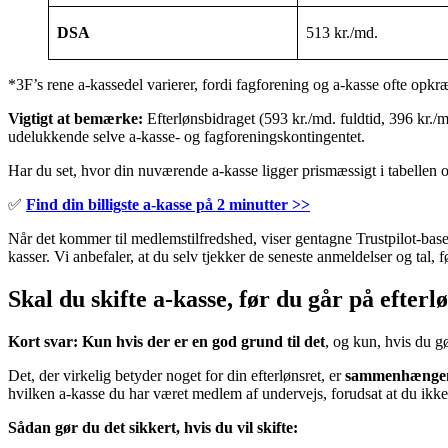
DSA
513 kr./md.
*3F’s rene a-kassedel varierer, fordi fagforening og a-kasse ofte opkr
Vigtigt at bemærke:
Efterlønsbidraget (593 kr./md. fuldtid, 396 kr./md.
udelukkende selve a-kasse- og fagforeningskontingentet.
Har du set, hvor din nuværende a-kasse ligger prismæssigt i tabellen 
✅
Find din billigste a-kasse på 2 minutter >>
Når det kommer til medlemstilfredshed, viser gentagne Trustpilot-base
kasser. Vi anbefaler, at du selv tjekker de seneste anmeldelser og tal, fø
Skal du skifte a-kasse, før du går på efterl
Kort svar: Kun hvis der er en god grund til det
, og kun, hvis du gør
Det, der virkelig betyder noget for din efterlønsret, er
sammenhængend
hvilken a-kasse du har været medlem af undervejs, forudsat at du ikke
Sådan gør du det sikkert, hvis du vil skifte: