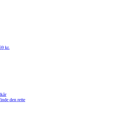
69 kr.
lkår
finde den rette