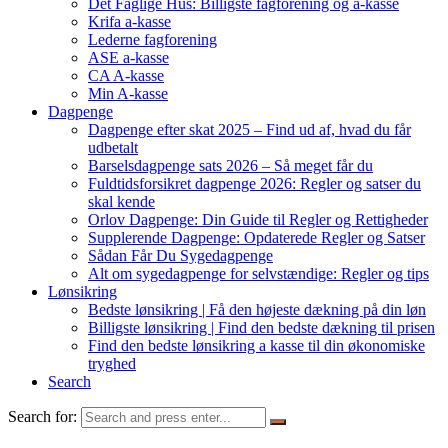
Det Faglige Hus: Billigste fagforening og a-kasse
Krifa a-kasse
Lederne fagforening
ASE a-kasse
CA A-kasse
Min A-kasse
Dagpenge
Dagpenge efter skat 2025 – Find ud af, hvad du får
udbetalt
Barselsdagpenge sats 2026 – Så meget får du
Fuldtidsforsikret dagpenge 2026: Regler og satser du
skal kende
Orlov Dagpenge: Din Guide til Regler og Rettigheder
Supplerende Dagpenge: Opdaterede Regler og Satser
Sådan Får Du Sygedagpenge
Alt om sygedagpenge for selvstændige: Regler og tips
Lønsikring
Bedste lønsikring | Få den højeste dækning på din løn
Billigste lønsikring | Find den bedste dækning til prisen
Find den bedste lønsikring a kasse til din økonomiske
tryghed
Search
Search for: