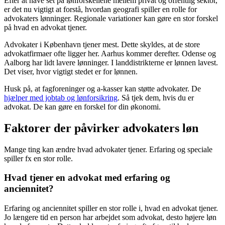
Efter at have set på lønforskellene mellem privat og offentlig sektor,
er det nu vigtigt at forstå, hvordan geografi spiller en rolle for
advokaters lønninger. Regionale variationer kan gøre en stor forskel
på hvad en advokat tjener.
Advokater i København tjener mest. Dette skyldes, at de store
advokatfirmaer ofte ligger her. Aarhus kommer derefter. Odense og
Aalborg har lidt lavere lønninger. I landdistrikterne er lønnen lavest.
Det viser, hvor vigtigt stedet er for lønnen.
Husk på, at fagforeninger og a-kasser kan støtte advokater. De
hjælper med jobtab og lønforsikring
. Så tjek dem, hvis du er
advokat. De kan gøre en forskel for din økonomi.
Faktorer der påvirker advokaters løn
Mange ting kan ændre hvad advokater tjener. Erfaring og speciale
spiller fx en stor rolle.
Hvad tjener en advokat med erfaring og
anciennitet?
Erfaring og anciennitet spiller en stor rolle i, hvad en advokat tjener.
Jo længere tid en person har arbejdet som advokat, desto højere løn