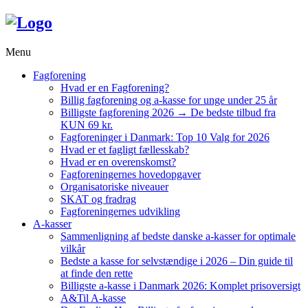
Menu
Fagforening
Hvad er en Fagforening?
Billig fagforening og a-kasse for unge under 25 år
Billigste fagforening 2026 → De bedste tilbud fra
KUN 69 kr.
Fagforeninger i Danmark: Top 10 Valg for 2026
Hvad er et fagligt fællesskab?
Hvad er en overenskomst?
Fagforeningernes hovedopgaver
Organisatoriske niveauer
SKAT og fradrag
Fagforeningernes udvikling
A-kasser
Sammenligning af bedste danske a-kasser for optimale
vilkår
Bedste a kasse for selvstændige i 2026 – Din guide til
at finde den rette
Billigste a-kasse i Danmark 2026: Komplet prisoversigt
A&Til A-kasse