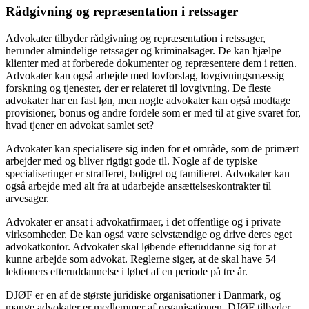
Rådgivning og repræsentation i retssager
Advokater tilbyder rådgivning og repræsentation i retssager,
herunder almindelige retssager og kriminalsager. De kan hjælpe
klienter med at forberede dokumenter og repræsentere dem i retten.
Advokater kan også arbejde med lovforslag, lovgivningsmæssig
forskning og tjenester, der er relateret til lovgivning. De fleste
advokater har en fast løn, men nogle advokater kan også modtage
provisioner, bonus og andre fordele som er med til at give svaret for,
hvad tjener en advokat samlet set?
Advokater kan specialisere sig inden for et område, som de primært
arbejder med og bliver rigtigt gode til. Nogle af de typiske
specialiseringer er strafferet, boligret og familieret. Advokater kan
også arbejde med alt fra at udarbejde ansættelseskontrakter til
arvesager.
Advokater er ansat i advokatfirmaer, i det offentlige og i private
virksomheder. De kan også være selvstændige og drive deres eget
advokatkontor. Advokater skal løbende efteruddanne sig for at
kunne arbejde som advokat. Reglerne siger, at de skal have 54
lektioners efteruddannelse i løbet af en periode på tre år.
DJØF er en af de største juridiske organisationer i Danmark, og
mange advokater er medlemmer af organisationen. DJØF tilbyder