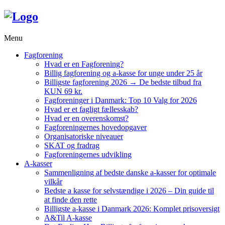
Menu
Fagforening
Hvad er en Fagforening?
Billig fagforening og a-kasse for unge under 25 år
Billigste fagforening 2026 → De bedste tilbud fra
KUN 69 kr.
Fagforeninger i Danmark: Top 10 Valg for 2026
Hvad er et fagligt fællesskab?
Hvad er en overenskomst?
Fagforeningernes hovedopgaver
Organisatoriske niveauer
SKAT og fradrag
Fagforeningernes udvikling
A-kasser
Sammenligning af bedste danske a-kasser for optimale
vilkår
Bedste a kasse for selvstændige i 2026 – Din guide til
at finde den rette
Billigste a-kasse i Danmark 2026: Komplet prisoversigt
A&Til A-kasse