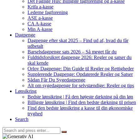
Det Faglige Hus: Billigste fagforening og a-kasse
Krifa a-kasse
Lederne fagforening
ASE a-kasse
CA A-kasse
Min A-kasse
Dagpenge
Dagpenge efter skat 2025 – Find ud af, hvad du får
udbetalt
Barselsdagpenge sats 2026 – Så meget får du
Fuldtidsforsikret dagpenge 2026: Regler og satser du
skal kende
Orlov Dagpenge: Din Guide til Regler og Rettigheder
Supplerende Dagpenge: Opdaterede Regler og Satser
Sådan Får Du Sygedagpenge
Alt om sygedagpenge for selvstændige: Regler og tips
Lønsikring
Bedste lønsikring | Få den højeste dækning på din løn
Billigste lønsikring | Find den bedste dækning til prisen
Find den bedste lønsikring a kasse til din økonomiske
tryghed
Search
Search
for: