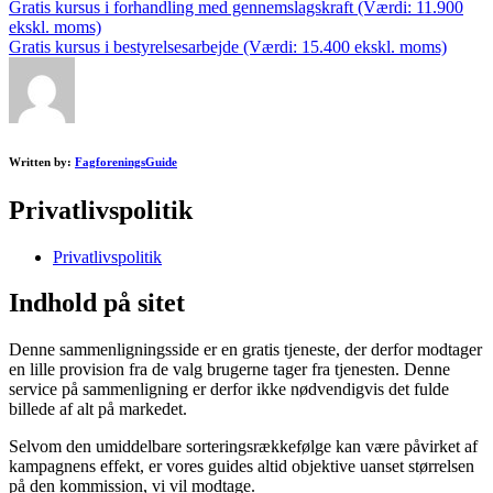
Post
Gratis kursus i forhandling med gennemslagskraft (Værdi: 11.900
ekskl. moms)
navigation
Gratis kursus i bestyrelsesarbejde (Værdi: 15.400 ekskl. moms)
Written by:
FagforeningsGuide
Privatlivspolitik
Privatlivspolitik
Indhold på sitet
Denne sammenligningsside er en gratis tjeneste, der derfor modtager
en lille provision fra de valg brugerne tager fra tjenesten. Denne
service på sammenligning er derfor ikke nødvendigvis det fulde
billede af alt på markedet.
Selvom den umiddelbare sorteringsrækkefølge kan være påvirket af
kampagnens effekt, er vores guides altid objektive uanset størrelsen
på den kommission, vi vil modtage.