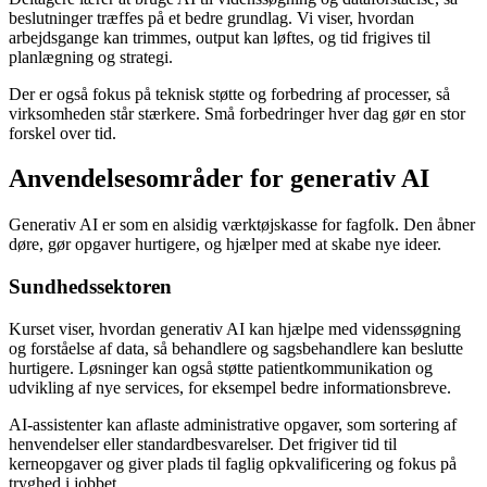
beslutninger træffes på et bedre grundlag. Vi viser, hvordan
arbejdsgange kan trimmes, output kan løftes, og tid frigives til
planlægning og strategi.
Der er også fokus på teknisk støtte og forbedring af processer, så
virksomheden står stærkere. Små forbedringer hver dag gør en stor
forskel over tid.
Anvendelsesområder for generativ AI
Generativ AI er som en alsidig værktøjskasse for fagfolk. Den åbner
døre, gør opgaver hurtigere, og hjælper med at skabe nye ideer.
Sundhedssektoren
Kurset viser, hvordan generativ AI kan hjælpe med videnssøgning
og forståelse af data, så behandlere og sagsbehandlere kan beslutte
hurtigere. Løsninger kan også støtte patientkommunikation og
udvikling af nye services, for eksempel bedre informationsbreve.
AI-assistenter kan aflaste administrative opgaver, som sortering af
henvendelser eller standardbesvarelser. Det frigiver tid til
kerneopgaver og giver plads til faglig opkvalificering og fokus på
tryghed i jobbet.