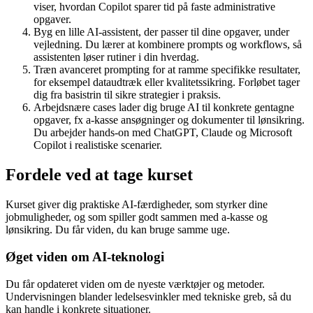
viser, hvordan Copilot sparer tid på faste administrative
opgaver.
Byg en lille AI-assistent, der passer til dine opgaver, under
vejledning. Du lærer at kombinere prompts og workflows, så
assistenten løser rutiner i din hverdag.
Træn avanceret prompting for at ramme specifikke resultater,
for eksempel dataudtræk eller kvalitetssikring. Forløbet tager
dig fra basistrin til sikre strategier i praksis.
Arbejdsnære cases lader dig bruge AI til konkrete gentagne
opgaver, fx a-kasse ansøgninger og dokumenter til lønsikring.
Du arbejder hands-on med ChatGPT, Claude og Microsoft
Copilot i realistiske scenarier.
Fordele ved at tage kurset
Kurset giver dig praktiske AI-færdigheder, som styrker dine
jobmuligheder, og som spiller godt sammen med a-kasse og
lønsikring. Du får viden, du kan bruge samme uge.
Øget viden om AI-teknologi
Du får opdateret viden om de nyeste værktøjer og metoder.
Undervisningen blander ledelsesvinkler med tekniske greb, så du
kan handle i konkrete situationer.