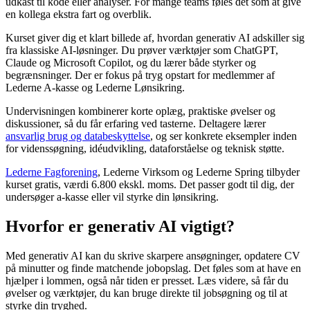
udkast til kode eller analyser. For mange teams føles det som at give
en kollega ekstra fart og overblik.
Kurset giver dig et klart billede af, hvordan generativ AI adskiller sig
fra klassiske AI-løsninger. Du prøver værktøjer som ChatGPT,
Claude og Microsoft Copilot, og du lærer både styrker og
begrænsninger. Der er fokus på tryg opstart for medlemmer af
Lederne A-kasse og Lederne Lønsikring.
Undervisningen kombinerer korte oplæg, praktiske øvelser og
diskussioner, så du får erfaring ved tasterne. Deltagere lærer
ansvarlig brug og databeskyttelse
, og ser konkrete eksempler inden
for videnssøgning, idéudvikling, dataforståelse og teknisk støtte.
Lederne Fagforening
, Lederne Virksom og Lederne Spring tilbyder
kurset gratis, værdi 6.800 ekskl. moms. Det passer godt til dig, der
undersøger a-kasse eller vil styrke din lønsikring.
Hvorfor er generativ AI vigtigt?
Med generativ AI kan du skrive skarpere ansøgninger, opdatere CV
på minutter og finde matchende jobopslag. Det føles som at have en
hjælper i lommen, også når tiden er presset. Læs videre, så får du
øvelser og værktøjer, du kan bruge direkte til jobsøgning og til at
styrke din tryghed.