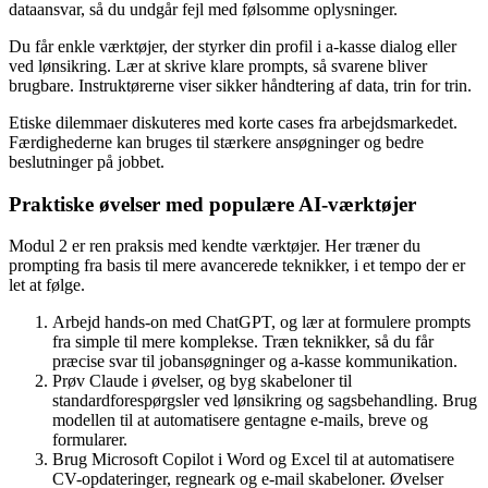
dataansvar, så du undgår fejl med følsomme oplysninger.
Du får enkle værktøjer, der styrker din profil i a-kasse dialog eller
ved lønsikring. Lær at skrive klare prompts, så svarene bliver
brugbare. Instruktørerne viser sikker håndtering af data, trin for trin.
Etiske dilemmaer diskuteres med korte cases fra arbejdsmarkedet.
Færdighederne kan bruges til stærkere ansøgninger og bedre
beslutninger på jobbet.
Praktiske øvelser med populære AI-værktøjer
Modul 2 er ren praksis med kendte værktøjer. Her træner du
prompting fra basis til mere avancerede teknikker, i et tempo der er
let at følge.
Arbejd hands-on med ChatGPT, og lær at formulere prompts
fra simple til mere komplekse. Træn teknikker, så du får
præcise svar til jobansøgninger og a-kasse kommunikation.
Prøv Claude i øvelser, og byg skabeloner til
standardforespørgsler ved lønsikring og sagsbehandling. Brug
modellen til at automatisere gentagne e-mails, breve og
formularer.
Brug Microsoft Copilot i Word og Excel til at automatisere
CV-opdateringer, regneark og e-mail skabeloner. Øvelser