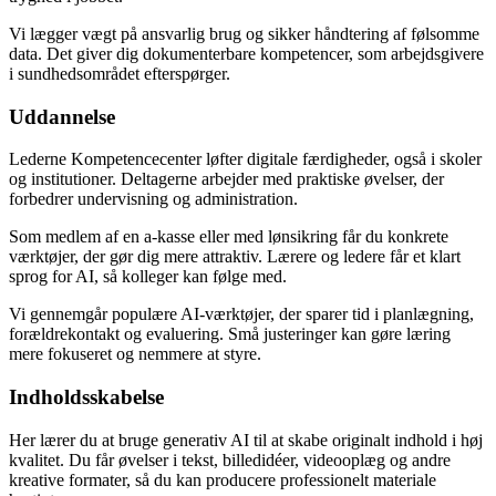
Vi lægger vægt på ansvarlig brug og sikker håndtering af følsomme
data. Det giver dig dokumenterbare kompetencer, som arbejdsgivere
i sundhedsområdet efterspørger.
Uddannelse
Lederne Kompetencecenter løfter digitale færdigheder, også i skoler
og institutioner. Deltagerne arbejder med praktiske øvelser, der
forbedrer undervisning og administration.
Som medlem af en a-kasse eller med lønsikring får du konkrete
værktøjer, der gør dig mere attraktiv. Lærere og ledere får et klart
sprog for AI, så kolleger kan følge med.
Vi gennemgår populære AI-værktøjer, der sparer tid i planlægning,
forældrekontakt og evaluering. Små justeringer kan gøre læring
mere fokuseret og nemmere at styre.
Indholdsskabelse
Her lærer du at bruge generativ AI til at skabe originalt indhold i høj
kvalitet. Du får øvelser i tekst, billedidéer, videooplæg og andre
kreative formater, så du kan producere professionelt materiale