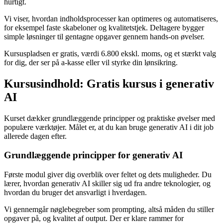
hurtigt.
Vi viser, hvordan indholdsprocesser kan optimeres og automatiseres,
for eksempel faste skabeloner og kvalitetstjek. Deltagere bygger
simple løsninger til gentagne opgaver gennem hands-on øvelser.
Kursuspladsen er gratis, værdi 6.800 ekskl. moms, og et stærkt valg
for dig, der ser på a-kasse eller vil styrke din lønsikring.
Kursusindhold: Gratis kursus i generativ
AI
Kurset dækker grundlæggende principper og praktiske øvelser med
populære værktøjer. Målet er, at du kan bruge generativ AI i dit job
allerede dagen efter.
Grundlæggende principper for generativ AI
Første modul giver dig overblik over feltet og dets muligheder. Du
lærer, hvordan generativ AI skiller sig ud fra andre teknologier, og
hvordan du bruger det ansvarligt i hverdagen.
Vi gennemgår nøglebegreber som prompting, altså måden du stiller
opgaver på, og kvalitet af output. Der er klare rammer for