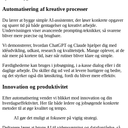
Automatisering af kreative processer
Du lærer at bygge simple AI-assistenter, der løser konkrete opgaver
og sparer tid på både gentagelser og kreativt arbejde.
Undervisningen viser avancerede prompting-teknikker, så svarene
bliver mere præcise og brugbare.
Vi demonstrerer, hvordan ChatGPT og Claude hjælper dig med
idéudvikling, udkast, research og kvalitetstjek. Mange oplever, at de
når mere på kortere tid, især når rutiner bliver klare og simple.
Færdighederne kan bruges i jobsøgning, i a-kasse dialog eller i dit
daglige arbejde. Du skiller dig ud ved at levere hurtigere og bedre,
og det styrker også din lønsikring, fordi du bliver mere effektiv.
Innovation og produktivitet
Efter automatisering vender vi blikket mod innovation og din
hverdagseffektivitet. Her får både ledere og jobsøgende konkrete
metoder til at øge kvalitet og tempo.
AI gør det muligt at fokusere på vigtig strategi.
Deltagere lærer at bruge AI til videnssøgning og dataforståelse, så