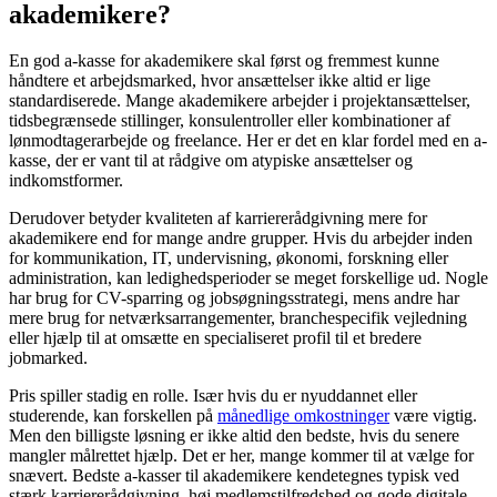
akademikere?
En god a-kasse for akademikere skal først og fremmest kunne
håndtere et arbejdsmarked, hvor ansættelser ikke altid er lige
standardiserede. Mange akademikere arbejder i projektansættelser,
tidsbegrænsede stillinger, konsulentroller eller kombinationer af
lønmodtagerarbejde og freelance. Her er det en klar fordel med en a-
kasse, der er vant til at rådgive om atypiske ansættelser og
indkomstformer.
Derudover betyder kvaliteten af karriererådgivning mere for
akademikere end for mange andre grupper. Hvis du arbejder inden
for kommunikation, IT, undervisning, økonomi, forskning eller
administration, kan ledighedsperioder se meget forskellige ud. Nogle
har brug for CV-sparring og jobsøgningsstrategi, mens andre har
mere brug for netværksarrangementer, branchespecifik vejledning
eller hjælp til at omsætte en specialiseret profil til et bredere
jobmarked.
Pris spiller stadig en rolle. Især hvis du er nyuddannet eller
studerende, kan forskellen på
månedlige omkostninger
være vigtig.
Men den billigste løsning er ikke altid den bedste, hvis du senere
mangler målrettet hjælp. Det er her, mange kommer til at vælge for
snævert. Bedste a-kasser til akademikere kendetegnes typisk ved
stærk karriererådgivning, høj medlemstilfredshed og gode digitale