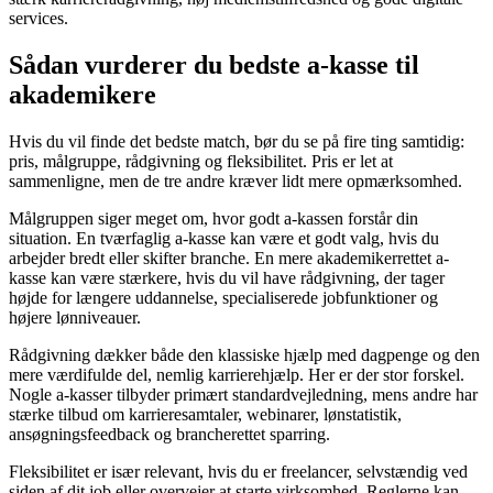
services.
Sådan vurderer du bedste a-kasse til
akademikere
Hvis du vil finde det bedste match, bør du se på fire ting samtidig:
pris, målgruppe, rådgivning og fleksibilitet. Pris er let at
sammenligne, men de tre andre kræver lidt mere opmærksomhed.
Målgruppen siger meget om, hvor godt a-kassen forstår din
situation. En tværfaglig a-kasse kan være et godt valg, hvis du
arbejder bredt eller skifter branche. En mere akademikerrettet a-
kasse kan være stærkere, hvis du vil have rådgivning, der tager
højde for længere uddannelse, specialiserede jobfunktioner og
højere lønniveauer.
Rådgivning dækker både den klassiske hjælp med dagpenge og den
mere værdifulde del, nemlig karrierehjælp. Her er der stor forskel.
Nogle a-kasser tilbyder primært standardvejledning, mens andre har
stærke tilbud om karrieresamtaler, webinarer, lønstatistik,
ansøgningsfeedback og brancherettet sparring.
Fleksibilitet er især relevant, hvis du er freelancer, selvstændig ved
siden af dit job eller overvejer at starte virksomhed. Reglerne kan