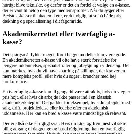
hurtigt blive tekniske, og derfor er det en fordel at vælge en a-kasse,
der er vant til netop den type medlemsprofiler. Når du søger efter
Bedste a-kasser til akademikere, er det vigtigt at se på både pris,
dækning og specialisering i dit fagområde.
Akademikerrettet eller tværfaglig a-
kasse?
Det spørgsmål fylder meget, fordi begge modeller kan være gode.
En akademikerrettet a-kasse vil ofte have stærk forståelse for
længere uddannelser, specialistroller og jobsøgning i vidensfag. Det
kan mærkes, hvis du vil have sparring på stillinger, der kræver en
mere kompleks profil, eller hvis du søger i brancher med høj
konkurrence.
En tværfaglig a-kasse kan til gengæld være attraktiv, hvis du vægter
pris højt, eller hvis dit arbejde ikke passer ind i en klassisk
akademikerkategori. Det gælder for eksempel, hvis du arbejder med
salg, drift, projektledelse eller ledelse efter en akademisk
uddannelse. Her kan en bred a-kasse være mindst lige så relevant.
Der er altså ikke ét rigtigt svar. Hvis du først og fremmest vil sikre
billig adgang til dagpenge og basal rådgivning, kan en tværfaglig