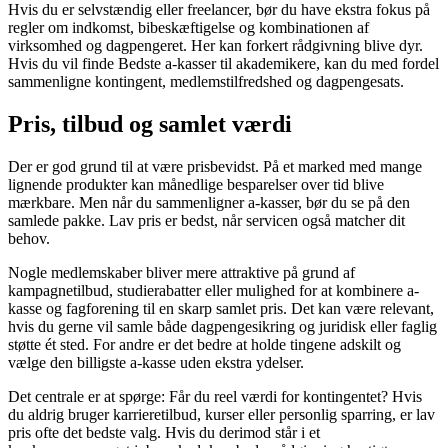
Hvis du er selvstændig eller freelancer, bør du have ekstra fokus på
regler om indkomst, bibeskæftigelse og kombinationen af
virksomhed og dagpengeret. Her kan forkert rådgivning blive dyr.
Hvis du vil finde Bedste a-kasser til akademikere, kan du med fordel
sammenligne kontingent, medlemstilfredshed og dagpengesats.
Pris, tilbud og samlet værdi
Der er god grund til at være prisbevidst. På et marked med mange
lignende produkter kan månedlige besparelser over tid blive
mærkbare. Men når du sammenligner a-kasser, bør du se på den
samlede pakke. Lav pris er bedst, når servicen også matcher dit
behov.
Nogle medlemskaber bliver mere attraktive på grund af
kampagnetilbud, studierabatter eller mulighed for at kombinere a-
kasse og fagforening til en skarp samlet pris. Det kan være relevant,
hvis du gerne vil samle både dagpengesikring og juridisk eller faglig
støtte ét sted. For andre er det bedre at holde tingene adskilt og
vælge den billigste a-kasse uden ekstra ydelser.
Det centrale er at spørge: Får du reel værdi for kontingentet? Hvis
du aldrig bruger karrieretilbud, kurser eller personlig sparring, er lav
pris ofte det bedste valg. Hvis du derimod står i et