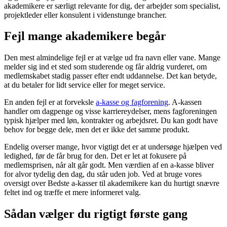
akademikere er særligt relevante for dig, der arbejder som specialist,
projektleder eller konsulent i videnstunge brancher.
Fejl mange akademikere begår
Den mest almindelige fejl er at vælge ud fra navn eller vane. Mange
melder sig ind et sted som studerende og får aldrig vurderet, om
medlemskabet stadig passer efter endt uddannelse. Det kan betyde,
at du betaler for lidt service eller for meget service.
En anden fejl er at forveksle
a-kasse og fagforening
. A-kassen
handler om dagpenge og visse karriereydelser, mens fagforeningen
typisk hjælper med løn, kontrakter og arbejdsret. Du kan godt have
behov for begge dele, men det er ikke det samme produkt.
Endelig overser mange, hvor vigtigt det er at undersøge hjælpen ved
ledighed, før de får brug for den. Det er let at fokusere på
medlemsprisen, når alt går godt. Men værdien af en a-kasse bliver
for alvor tydelig den dag, du står uden job. Ved at bruge vores
oversigt over Bedste a-kasser til akademikere kan du hurtigt snævre
feltet ind og træffe et mere informeret valg.
Sådan vælger du rigtigt første gang