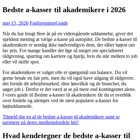
Bedste a-kasser til akademikere i 2026
maj 15, 2026
FagforeningsGuide
Når du har brugt flere år på en videregående uddannelse, giver det
sjældent mening at vælge a-kasse på autopilot. De bedste a-kasser til
akademikere er nemlig ikke nødvendigvis dem, der råber højest om
lav pris. For mange handler det lige så meget om specialiseret
rådgivning, sparring om karriere og hjælp, hvis du står mellem to job
eller vil skifte spor.
For akademikere er valget ofte et spørgsmål om balance. Du vil
gerne betale en fair pris, men du vil også have adgang til rådgivere,
der forstår dit arbejdsmarked, dine lønvilkår og de brancher, du
søger job i. Derfor er det værd at se på mere end kontingentet alene.
I vores guide til Bedste a-kasser til akademikere får du et overblik
over fordele og ulemper ved de mest populære a-kasser for
højtuddannede.
Tilmeld dig en af de bedste a-kasser til akademikere samt se
nærmere på deres medlemsfordele hér!
Hvad kendetegner de bedste a-kasser til