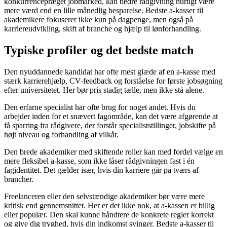
konkurrencepræget jobmarked, kan bedre rådgivning hurtigt være
mere værd end en lille månedlig besparelse. Bedste a-kasser til
akademikere fokuserer ikke kun på dagpenge, men også på
karriereudvikling, skift af branche og hjælp til lønforhandling.
Typiske profiler og det bedste match
Den nyuddannede kandidat har ofte mest glæde af en a-kasse med
stærk karrierehjælp, CV-feedback og forståelse for første jobsøgning
efter universitetet. Her bør pris stadig tælle, men ikke stå alene.
Den erfarne specialist har ofte brug for noget andet. Hvis du
arbejder inden for et snævert fagområde, kan det være afgørende at
få sparring fra rådgivere, der forstår specialiststillinger, jobskifte på
højt niveau og forhandling af vilkår.
Den brede akademiker med skiftende roller kan med fordel vælge en
mere fleksibel a-kasse, som ikke låser rådgivningen fast i én
fagidentitet. Det gælder især, hvis din karriere går på tværs af
brancher.
Freelanceren eller den selvstændige akademiker bør være mere
kritisk end gennemsnittet. Her er det ikke nok, at a-kassen er billig
eller populær. Den skal kunne håndtere de konkrete regler korrekt
og give dig tryghed, hvis din indkomst svinger. Bedste a-kasser til