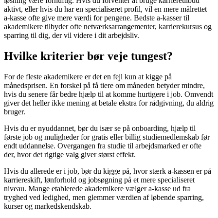
løsning være fornuftig. Hvis du forventer at bruge karrieretilbud
aktivt, eller hvis du har en specialiseret profil, vil en mere målrettet
a-kasse ofte give mere værdi for pengene. Bedste a-kasser til
akademikere tilbyder ofte netværksarrangementer, karrierekursus og
sparring til dig, der vil videre i dit arbejdsliv.
Hvilke kriterier bør veje tungest?
For de fleste akademikere er det en fejl kun at kigge på
månedsprisen. En forskel på få tiere om måneden betyder mindre,
hvis du senere får bedre hjælp til at komme hurtigere i job. Omvendt
giver det heller ikke mening at betale ekstra for rådgivning, du aldrig
bruger.
Hvis du er nyuddannet, bør du især se på onboarding, hjælp til
første job og muligheder for gratis eller billig studiemedlemskab før
endt uddannelse. Overgangen fra studie til arbejdsmarked er ofte
der, hvor det rigtige valg giver størst effekt.
Hvis du allerede er i job, bør du kigge på, hvor stærk a-kassen er på
karriereskift, lønforhold og jobsøgning på et mere specialiseret
niveau. Mange etablerede akademikere vælger a-kasse ud fra
tryghed ved ledighed, men glemmer værdien af løbende sparring,
kurser og markedskendskab.