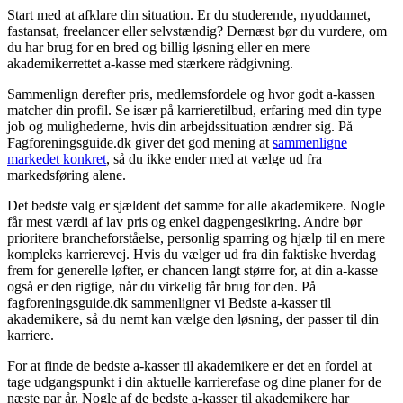
Start med at afklare din situation. Er du studerende, nyuddannet,
fastansat, freelancer eller selvstændig? Dernæst bør du vurdere, om
du har brug for en bred og billig løsning eller en mere
akademikerrettet a-kasse med stærkere rådgivning.
Sammenlign derefter pris, medlemsfordele og hvor godt a-kassen
matcher din profil. Se især på karrieretilbud, erfaring med din type
job og mulighederne, hvis din arbejdssituation ændrer sig. På
Fagforeningsguide.dk giver det god mening at
sammenligne
markedet konkret
, så du ikke ender med at vælge ud fra
markedsføring alene.
Det bedste valg er sjældent det samme for alle akademikere. Nogle
får mest værdi af lav pris og enkel dagpengesikring. Andre bør
prioritere brancheforståelse, personlig sparring og hjælp til en mere
kompleks karrierevej. Hvis du vælger ud fra din faktiske hverdag
frem for generelle løfter, er chancen langt større for, at din a-kasse
også er den rigtige, når du virkelig får brug for den. På
fagforeningsguide.dk sammenligner vi Bedste a-kasser til
akademikere, så du nemt kan vælge den løsning, der passer til din
karriere.
For at finde de bedste a-kasser til akademikere er det en fordel at
tage udgangspunkt i din aktuelle karrierefase og dine planer for de
næste par år. Nogle af de bedste a-kasser til akademikere har