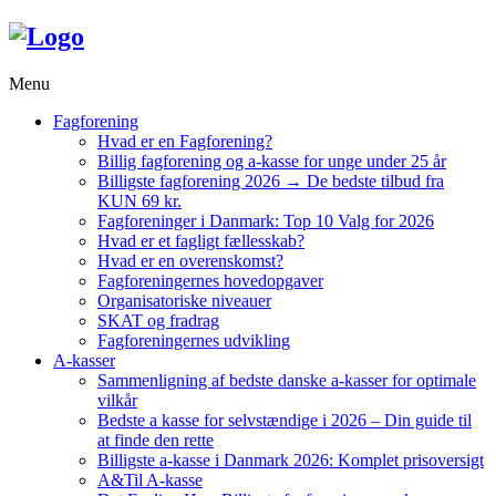
Menu
Fagforening
Hvad er en Fagforening?
Billig fagforening og a-kasse for unge under 25 år
Billigste fagforening 2026 → De bedste tilbud fra
KUN 69 kr.
Fagforeninger i Danmark: Top 10 Valg for 2026
Hvad er et fagligt fællesskab?
Hvad er en overenskomst?
Fagforeningernes hovedopgaver
Organisatoriske niveauer
SKAT og fradrag
Fagforeningernes udvikling
A-kasser
Sammenligning af bedste danske a-kasser for optimale
vilkår
Bedste a kasse for selvstændige i 2026 – Din guide til
at finde den rette
Billigste a-kasse i Danmark 2026: Komplet prisoversigt
A&Til A-kasse