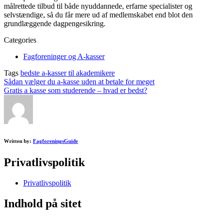
målrettede tilbud til både nyuddannede, erfarne specialister og
selvstændige, så du får mere ud af medlemskabet end blot den
grundlæggende dagpengesikring.
Categories
Fagforeninger og A-kasser
Tags
bedste a-kasser til akademikere
Post
Sådan vælger du a-kasse uden at betale for meget
Gratis a kasse som studerende – hvad er bedst?
navigation
Written by:
FagforeningsGuide
Privatlivspolitik
Privatlivspolitik
Indhold på sitet