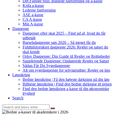
Det Faglige Hus: Billigste fagforening og a-kasse
Krifa a-kasse
Lederne fagforening
ASE a-kasse
CA A-kasse
Min A-kasse
Dagpenge
Dagpenge efter skat 2025 – Find ud af, hvad du får
udbetalt
Barselsdagpenge sats 2026 – Så meget får du
Fuldtidsforsikret dagpenge 2026: Regler og satser du
skal kende
Orlov Dagpenge: Din Guide til Regler og Rettigheder
Supplerende Dagpenge: Opdaterede Regler og Satser
Sådan Får Du Sygedagpenge
Alt om sygedagpenge for selvstændige: Regler og tips
Lønsikring
Bedste lønsikring | Få den højeste dækning på din løn
Billigste lønsikring | Find den bedste dækning til prisen
Find den bedste lønsikring a kasse til din økonomiske
tryghed
Search
Search
for: