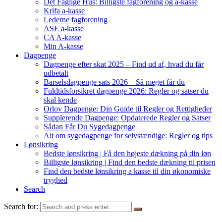
Det Faglige Hus: Billigste fagforening og a-kasse
Krifa a-kasse
Lederne fagforening
ASE a-kasse
CA A-kasse
Min A-kasse
Dagpenge
Dagpenge efter skat 2025 – Find ud af, hvad du får
udbetalt
Barselsdagpenge sats 2026 – Så meget får du
Fuldtidsforsikret dagpenge 2026: Regler og satser du
skal kende
Orlov Dagpenge: Din Guide til Regler og Rettigheder
Supplerende Dagpenge: Opdaterede Regler og Satser
Sådan Får Du Sygedagpenge
Alt om sygedagpenge for selvstændige: Regler og tips
Lønsikring
Bedste lønsikring | Få den højeste dækning på din løn
Billigste lønsikring | Find den bedste dækning til prisen
Find den bedste lønsikring a kasse til din økonomiske
tryghed
Search
Search for: