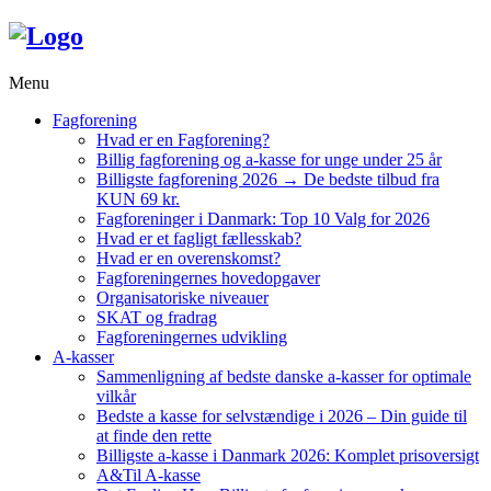
Menu
Fagforening
Hvad er en Fagforening?
Billig fagforening og a-kasse for unge under 25 år
Billigste fagforening 2026 → De bedste tilbud fra
KUN 69 kr.
Fagforeninger i Danmark: Top 10 Valg for 2026
Hvad er et fagligt fællesskab?
Hvad er en overenskomst?
Fagforeningernes hovedopgaver
Organisatoriske niveauer
SKAT og fradrag
Fagforeningernes udvikling
A-kasser
Sammenligning af bedste danske a-kasser for optimale
vilkår
Bedste a kasse for selvstændige i 2026 – Din guide til
at finde den rette
Billigste a-kasse i Danmark 2026: Komplet prisoversigt
A&Til A-kasse