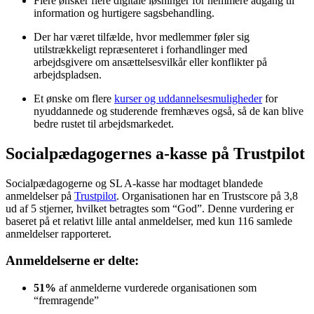
Flere ønsker flere digitale løsninger for nemmere adgang til
information og hurtigere sagsbehandling.
Der har været tilfælde, hvor medlemmer føler sig
utilstrækkeligt repræsenteret i forhandlinger med
arbejdsgivere om ansættelsesvilkår eller konflikter på
arbejdspladsen.
Et ønske om flere
kurser og uddannelsesmuligheder
for
nyuddannede og studerende fremhæves også, så de kan blive
bedre rustet til arbejdsmarkedet.
Socialpædagogernes a-kasse på Trustpilot
Socialpædagogerne og SL A-kasse har modtaget blandede
anmeldelser på
Trustpilot
. Organisationen har en Trustscore på 3,8
ud af 5 stjerner, hvilket betragtes som “God”. Denne vurdering er
baseret på et relativt lille antal anmeldelser, med kun 116 samlede
anmeldelser rapporteret.
Anmeldelserne er delte:
51%
af anmelderne vurderede organisationen som
“fremragende”