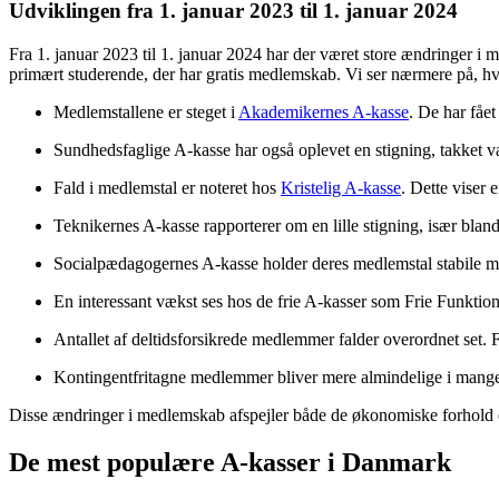
Udviklingen fra 1. januar 2023 til 1. januar 2024
Fra 1. januar 2023 til 1. januar 2024 har der været store ændringer i m
primært studerende, der har gratis medlemskab. Vi ser nærmere på, hvo
Medlemstallene er steget i
Akademikernes A-kasse
. De har fåe
Sundhedsfaglige A-kasse har også oplevet en stigning, takket vær
Fald i medlemstal er noteret hos
Kristelig A-kasse
. Dette viser 
Teknikernes A-kasse rapporterer om en lille stigning, især bland
Socialpædagogernes A-kasse holder deres medlemstal stabile 
En interessant vækst ses hos de frie A-kasser som Frie Funktionær
Antallet af deltidsforsikrede medlemmer falder overordnet set. 
Kontingentfritagne medlemmer bliver mere almindelige i mange A-
Disse ændringer i medlemskab afspejler både de økonomiske forhold 
De mest populære A-kasser i Danmark