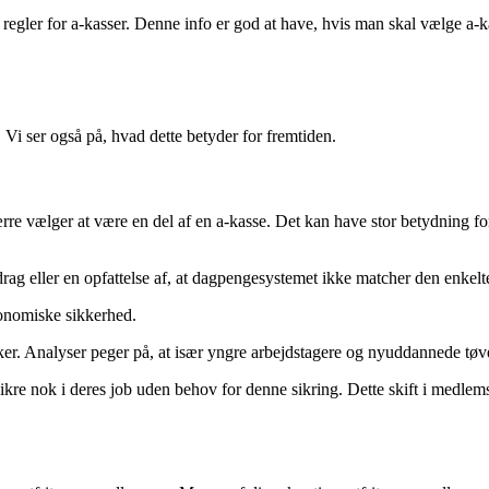
om regler for a-kasser. Denne info er god at have, hvis man skal vælge 
Vi ser også på, hvad dette betyder for fremtiden.
ærre vælger at være en del af en a-kasse. Det kan have stor betydning for
rag eller en opfattelse af, at dagpengesystemet ikke matcher den enkelt
konomiske sikkerhed.
 sker. Analyser peger på, at især yngre arbejdstagere og nyuddannede tøve
sikre nok i deres job uden behov for denne sikring. Dette skift i med