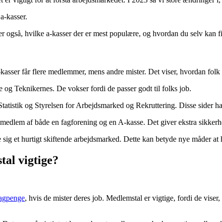
a-kasser.
rer også, hvilke a-kasser der er mest populære, og hvordan du selv kan
-kasser får flere medlemmer, mens andre mister. Det viser, hvordan fol
g Teknikernes. De vokser fordi de passer godt til folks job.
tistik og Styrelsen for Arbejdsmarked og Rekruttering. Disse sider har
medlem af både en fagforening og en A-kasse. Det giver ekstra sikkerhe
se sig et hurtigt skiftende arbejdsmarked. Dette kan betyde nye måder a
tal vigtige?
agpenge
, hvis de mister deres job. Medlemstal er vigtige, fordi de vis