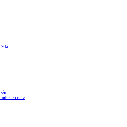
69 kr.
lkår
finde den rette