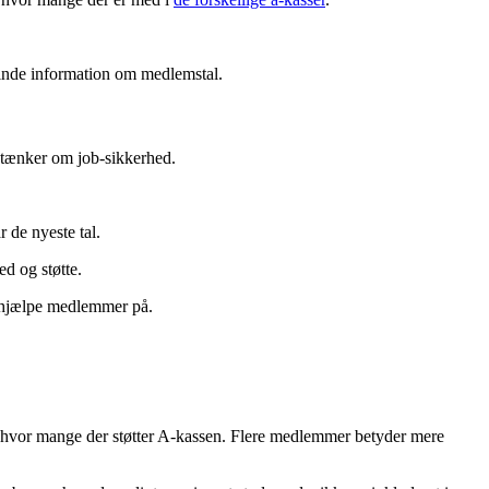
 finde information om medlemstal.
k tænker om job-sikkerhed.
 de nyeste tal.
d og støtte.
t hjælpe medlemmer på.
er, hvor mange der støtter A-kassen. Flere medlemmer betyder mere