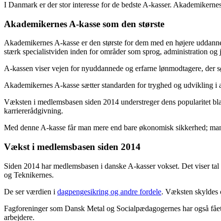
I Danmark er der stor interesse for de bedste A-kasser. Akademikernes 
Akademikernes A-kasse som den største
Akademikernes A-kasse er den største for dem med en højere uddannel
stærk specialistviden inden for områder som sprog, administration og j
A-kassen viser vejen for nyuddannede og erfarne lønmodtagere, der sø
Akademikernes A-kasse sætter standarden for tryghed og udvikling i a
Væksten i medlemsbasen siden 2014 understreger dens popularitet bla
karriererådgivning.
Med denne A-kasse får man mere end bare økonomisk sikkerhed; man få
Vækst i medlemsbasen siden 2014
Siden 2014 har medlemsbasen i danske A-kasser vokset. Det viser tal
og Teknikernes.
De ser værdien i
dagpengesikring og andre fordele
. Væksten skyldes o
Fagforeninger som Dansk Metal og Socialpædagogernes har også fået f
arbejdere.