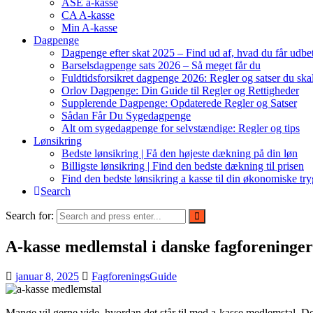
ASE a-kasse
CA A-kasse
Min A-kasse
Dagpenge
Dagpenge efter skat 2025 – Find ud af, hvad du får udbet
Barselsdagpenge sats 2026 – Så meget får du
Fuldtidsforsikret dagpenge 2026: Regler og satser du ska
Orlov Dagpenge: Din Guide til Regler og Rettigheder
Supplerende Dagpenge: Opdaterede Regler og Satser
Sådan Får Du Sygedagpenge
Alt om sygedagpenge for selvstændige: Regler og tips
Lønsikring
Bedste lønsikring | Få den højeste dækning på din løn
Billigste lønsikring | Find den bedste dækning til prisen
Find den bedste lønsikring a kasse til din økonomiske tr
Search
Search for:
A-kasse medlemstal i danske fagforeninger 
januar 8, 2025
FagforeningsGuide
Mange vil gerne vide, hvordan det står til med a-kasse medlemstal. Det