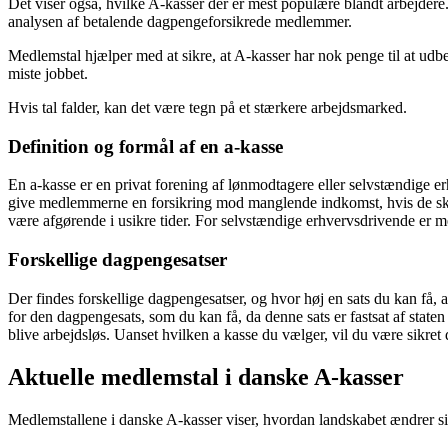
Det viser også, hvilke A-kasser der er mest populære blandt arbejdere
analysen af betalende dagpengeforsikrede medlemmer.
Medlemstal hjælper med at sikre, at A-kasser har nok penge til at udb
miste jobbet.
Hvis tal falder, kan det være tegn på et stærkere arbejdsmarked.
Definition og formål af en a-kasse
En a-kasse er en privat forening af lønmodtagere eller selvstændige e
give medlemmerne en forsikring mod manglende indkomst, hvis de skull
være afgørende i usikre tider. For selvstændige erhvervsdrivende er 
Forskellige dagpengesatser
Der findes forskellige dagpengesatser, og hvor høj en sats du kan få, 
for den dagpengesats, som du kan få, da denne sats er fastsat af state
blive arbejdsløs. Uanset hvilken a kasse du vælger, vil du være sik
Aktuelle medlemstal i danske A-kasser
Medlemstallene i danske A-kasser viser, hvordan landskabet ændrer sig.