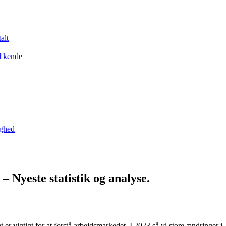
alt
l kende
yghed
– Nyeste statistik og analyse.
 er vigtigt for at forstå arbejdsmarkedet. I 2023 så vi store ændringer 