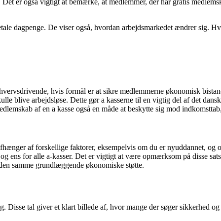
. Det er også vigtigt at bemærke, at medlemmer, der har gratis medlemsk
etale dagpenge. De viser også, hvordan arbejdsmarkedet ændrer sig. Hvi
rhvervsdrivende, hvis formål er at sikre medlemmerne økonomisk bistand
e blive arbejdsløse. Dette gør a kasserne til en vigtig del af det dan
medlemskab af en a kasse også en måde at beskytte sig mod indkomsttab,
afhænger af forskellige faktorer, eksempelvis om du er nyuddannet, og o
n og ens for alle a-kasser. Det er vigtigt at være opmærksom på disse sa
ret den samme grundlæggende økonomiske støtte.
 Disse tal giver et klart billede af, hvor mange der søger sikkerhed og