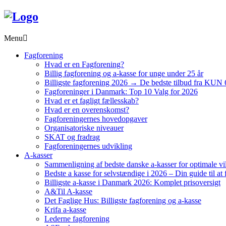
Menu
Fagforening
Hvad er en Fagforening?
Billig fagforening og a-kasse for unge under 25 år
Billigste fagforening 2026 → De bedste tilbud fra KUN 
Fagforeninger i Danmark: Top 10 Valg for 2026
Hvad er et fagligt fællesskab?
Hvad er en overenskomst?
Fagforeningernes hovedopgaver
Organisatoriske niveauer
SKAT og fradrag
Fagforeningernes udvikling
A-kasser
Sammenligning af bedste danske a-kasser for optimale vi
Bedste a kasse for selvstændige i 2026 – Din guide til at 
Billigste a-kasse i Danmark 2026: Komplet prisoversigt
A&Til A-kasse
Det Faglige Hus: Billigste fagforening og a-kasse
Krifa a-kasse
Lederne fagforening