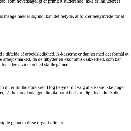
ab, som hovedsageligt er primært studerende, ikke er inkluderet i
s mange melder sig ind, kan det betyde, at folk er bekymrede for at
 i tilfælde af arbejdsledighed. A-kasserne er dannet med det formål at
ske arbejdsmarked, da de tilbyder en økonomisk sikkerhed, som kan
 hvis deres virksomhed skulle gå ned.
m du er fuldtidsforsikret. Dog betyder dit valg af a-kasse ikke noget
tser, så du kan planlægge din økonomi bedst muligt, hvis du skulle
 støtte gennem disse organisationer.