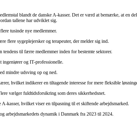
edlemstal blandt de danske A-kasser. Det er værd at bemærke, at en del a
rdan tallene har udviklet sig.
t flere tusinde nye medlemmer.
e flere sygeplejersker og terapeuter, der melder sig ind.
en tendens til færre medlemmer inden for bestemte sektorer.
t ingeniører og IT-professionelle.
med mindre udsving op og ned.
er, hvilket indikerer en tiltagende interesse for mere fleksible løsninge
Flere vælger fuldtidsforsikring som deres sikkerhedsnet.
kasser, hvilket viser en tilpasning til et skiftende arbejdsmarked.
og arbejdsmarkedets dynamik i Danmark fra 2023 til 2024.