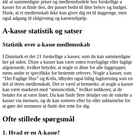
idé at sammenligne priser og medlemsfordele hos forskellige a
kasser for at finde den, der passer bedst til dine behov og budget.
Husk, at et medlemskab ikke kun giver dig ret til dagpenge, men
også adgang til rådgivning og karrierehjælp.
A-kasse statistik og satser
Statistik over a-kasse medlemsskab
I Danmark er der 21 forskellige a kasser, som du kan sammenligne
her på siden. Disse a kasser kan være enten tværfaglige eller fagligt
afgrænsede, hvilket betyder, at nogle er åbne for alle faggrupper,
mens andre er specifikke for bestemte erhverv. Nogle a kasser, som
“Det Faglige Hus” og Krifa, tilbyder også billig fagforening som en
del af deres medlemskab. Det er værd at bemærke, at nogle a kasser
kan være markeret med “annoncelink,” hvilket indikerer, at de
betaler for at være listet. Du kan finde flere detaljer om de enkelte a
kasser via menuen, og de kan sorteres efter by eller uddannelse for
at gøre det nemmere at finde den rette for dig.
Ofte stillede spørgsmål
1. Hvad er en A-kasse?