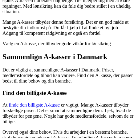
støtte. A-kassen udbetaler dagpenge. Det hjælper dig med at klare
regninger. Med lønsikring kan du føle dig bedre stillet i en uheldig
situation.
Mange A-kasser tilbyder denne forsikring. Det er en god måde at
beskytte din indkomst på. Du får hjælp til at finde et nyt job.
Adgang til kompetent rådgivning er også en fordel.
Vælg en A-kasse, der tilbyder gode vilkår for lønsikring.
Sammenlign A-kasser i Danmark
Det er vigtigt at sammenligne A-kasser i Danmark. Priser,
medlemsfordele og tilbud kan variere. Find den A-kasse, der passer
bedst til dine behov og din branche.
Find den billigste A-kasse
At
finde den billigste A-kasse
er vigtigt. Mange A-kasser tilbyder
forskellige priser. Det er smart at sammenligne dem. Tjek, hvad de
tilbyder for pengene. Nogle har gode medlemsfordele, selvom de er
billige.
Overvej også dine behov. Hvis du arbejder i en bestemt branche,
skal du vælge en relevant A-kasse. Tværfaglige A-kasser kan være