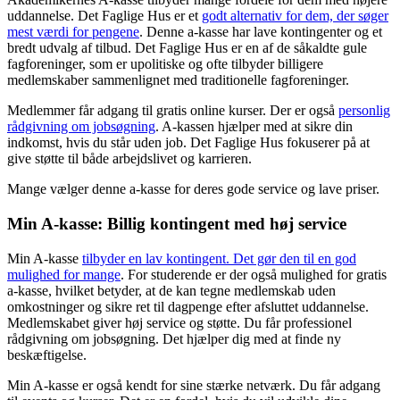
uddannelse. Det Faglige Hus er et
godt alternativ for dem, der søger
mest værdi for pengene
. Denne a-kasse har lave kontingenter og et
bredt udvalg af tilbud. Det Faglige Hus er en af de såkaldte gule
fagforeninger, som er upolitiske og ofte tilbyder billigere
medlemskaber sammenlignet med traditionelle fagforeninger.
Medlemmer får adgang til gratis online kurser. Der er også
personlig
rådgivning om jobsøgning
. A-kassen hjælper med at sikre din
indkomst, hvis du står uden job. Det Faglige Hus fokuserer på at
give støtte til både arbejdslivet og karrieren.
Mange vælger denne a-kasse for deres gode service og lave priser.
Min A-kasse: Billig kontingent med høj service
Min A-kasse
tilbyder en lav kontingent. Det gør den til en god
mulighed for mange
. For studerende er der også mulighed for gratis
a-kasse, hvilket betyder, at de kan tegne medlemskab uden
omkostninger og sikre ret til dagpenge efter afsluttet uddannelse.
Medlemskabet giver høj service og støtte. Du får professionel
rådgivning om jobsøgning. Det hjælper dig med at finde ny
beskæftigelse.
Min A-kasse er også kendt for sine stærke netværk. Du får adgang