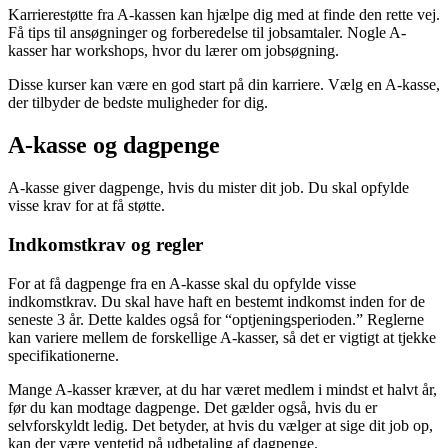
Karrierestøtte fra A-kassen kan hjælpe dig med at finde den rette vej.
Få tips til ansøgninger og forberedelse til jobsamtaler. Nogle A-
kasser har workshops, hvor du lærer om jobsøgning.
Disse kurser kan være en god start på din karriere. Vælg en A-kasse,
der tilbyder de bedste muligheder for dig.
A-kasse og dagpenge
A-kasse giver dagpenge, hvis du mister dit job. Du skal opfylde
visse krav for at få støtte.
Indkomstkrav og regler
For at få dagpenge fra en A-kasse skal du opfylde visse
indkomstkrav. Du skal have haft en bestemt indkomst inden for de
seneste 3 år. Dette kaldes også for “optjeningsperioden.” Reglerne
kan variere mellem de forskellige A-kasser, så det er vigtigt at tjekke
specifikationerne.
Mange A-kasser kræver, at du har været medlem i mindst et halvt år,
før du kan modtage dagpenge. Det gælder også, hvis du er
selvforskyldt ledig. Det betyder, at hvis du vælger at sige dit job op,
kan der være ventetid på udbetaling af dagpenge.