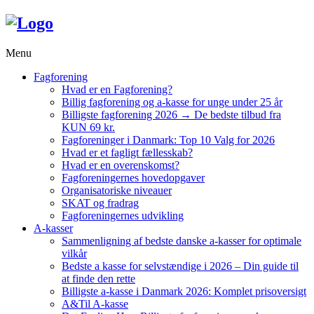
Menu
Fagforening
Hvad er en Fagforening?
Billig fagforening og a-kasse for unge under 25 år
Billigste fagforening 2026 → De bedste tilbud fra
KUN 69 kr.
Fagforeninger i Danmark: Top 10 Valg for 2026
Hvad er et fagligt fællesskab?
Hvad er en overenskomst?
Fagforeningernes hovedopgaver
Organisatoriske niveauer
SKAT og fradrag
Fagforeningernes udvikling
A-kasser
Sammenligning af bedste danske a-kasser for optimale
vilkår
Bedste a kasse for selvstændige i 2026 – Din guide til
at finde den rette
Billigste a-kasse i Danmark 2026: Komplet prisoversigt
A&Til A-kasse