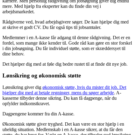
karriere. Men personlig rådgivning om jobsøgning giver dig endnu
mere. Med hjælp fra eksperter kan du finde din vej i
arbejdsmarkedet.
Rådgiverne ved, hvad arbejdsgivere søger. De kan hjælpe dig med
at skrive et godt CV. Du får også tips til jobsamtaler.
Medlemmer i en A-kasse får adgang til denne rådgivning. Det er en
fordel, som mange ikke kender til. Gode råd kan gøre en stor forskel
i din jobsøgning. Du får individuel støtte, som er skræddersyet til
dine behov.
Det hjælper dig med at føle dig bedre rustet til at finde dit nye job.
Lønsikring og økonomisk støtte
Lønsikring giver dig
økonomisk støtte, hvis du mister dit job. Det
hjælper dig med at betale regninger, mens du søger arbejde
. A-
kasserne tilbyder denne sikring. Du kan få dagpenge, når du
opfylder indkomstkravet.
Dagpengene kommer fra din A-kasse.
Økonomisk støtte giver tryghed. Det kan være en stor hjælp i en
uheldig situation. Medlemskab i en A-kasse sikrer, at du får den
støtte, du har brug for. Vælg en A-kasse, der tilbyder god lønsikring