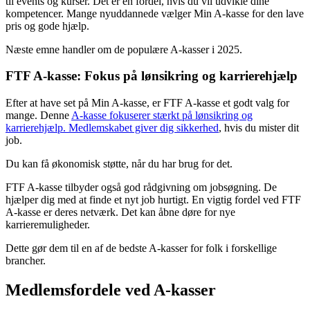
til events og kurser. Det er en fordel, hvis du vil udvikle dine
kompetencer. Mange nyuddannede vælger Min A-kasse for den lave
pris og gode hjælp.
Næste emne handler om de populære A-kasser i 2025.
FTF A-kasse: Fokus på lønsikring og karrierehjælp
Efter at have set på Min A-kasse, er FTF A-kasse et godt valg for
mange. Denne
A-kasse fokuserer stærkt på lønsikring og
karrierehjælp. Medlemskabet giver dig sikkerhed
, hvis du mister dit
job.
Du kan få økonomisk støtte, når du har brug for det.
FTF A-kasse tilbyder også god rådgivning om jobsøgning. De
hjælper dig med at finde et nyt job hurtigt. En vigtig fordel ved FTF
A-kasse er deres netværk. Det kan åbne døre for nye
karrieremuligheder.
Dette gør dem til en af de bedste A-kasser for folk i forskellige
brancher.
Medlemsfordele ved A-kasser