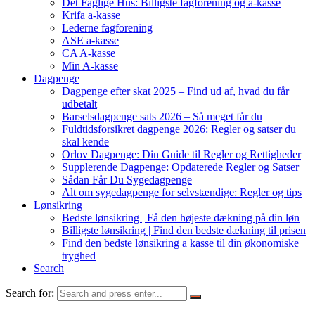
Det Faglige Hus: Billigste fagforening og a-kasse
Krifa a-kasse
Lederne fagforening
ASE a-kasse
CA A-kasse
Min A-kasse
Dagpenge
Dagpenge efter skat 2025 – Find ud af, hvad du får
udbetalt
Barselsdagpenge sats 2026 – Så meget får du
Fuldtidsforsikret dagpenge 2026: Regler og satser du
skal kende
Orlov Dagpenge: Din Guide til Regler og Rettigheder
Supplerende Dagpenge: Opdaterede Regler og Satser
Sådan Får Du Sygedagpenge
Alt om sygedagpenge for selvstændige: Regler og tips
Lønsikring
Bedste lønsikring | Få den højeste dækning på din løn
Billigste lønsikring | Find den bedste dækning til prisen
Find den bedste lønsikring a kasse til din økonomiske
tryghed
Search
Search for: