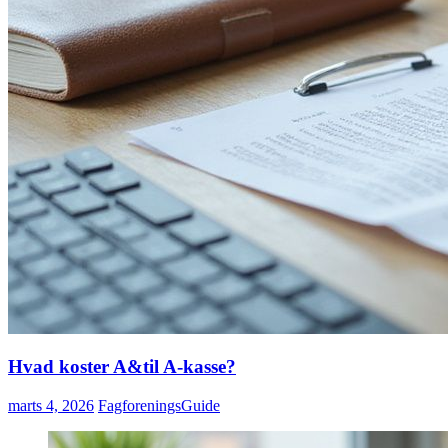
Hvad koster A&til A-kasse?
marts 4, 2026
FagforeningsGuide