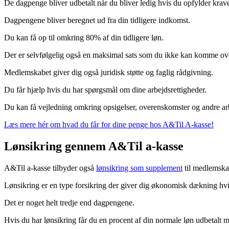
De dagpenge bliver udbetalt når du bliver ledig hvis du opfylder krav
Dagpengene bliver beregnet ud fra din tidligere indkomst.
Du kan få op til omkring 80% af din tidligere løn.
Der er selvfølgelig også en maksimal sats som du ikke kan komme ov
Medlemskabet giver dig også juridisk støtte og faglig rådgivning.
Du får hjælp hvis du har spørgsmål om dine arbejdsrettigheder.
Du kan få vejledning omkring opsigelser, overenskomster og andre ar
Læs mere hér om hvad du får for dine penge hos A&Til A-kasse!
Lønsikring gennem A&Til a-kasse
A&Til a-kasse tilbyder også
lønsikring som supplement
til medlemska
Lønsikring er en type forsikring der giver dig økonomisk dækning hvis
Det er noget helt tredje end dagpengene.
Hvis du har lønsikring får du en procent af din normale løn udbetalt 