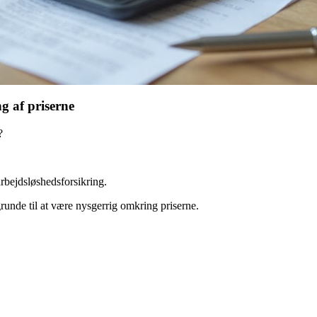
g af priserne
?
arbejdsløshedsforsikring.
runde til at være nysgerrig omkring priserne.