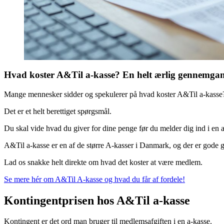
Hvad koster A&Til a-kasse? En helt ærlig gennemgan
Mange mennesker sidder og spekulerer på hvad koster A&Til a-kasse
Det er et helt berettiget spørgsmål.
Du skal vide hvad du giver for dine penge før du melder dig ind i en 
A&Til a-kasse er en af de større A-kasser i Danmark, og der er gode g
Lad os snakke helt direkte om hvad det koster at være medlem.
Se mere hér om A&Til A-kasse og hvad du får af fordele!
Kontingentprisen hos A&Til a-kasse
Kontingent er det ord man bruger til medlemsafgiften i en a-kasse.