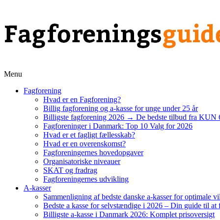
Menu
Fagforening
Hvad er en Fagforening?
Billig fagforening og a-kasse for unge under 25 år
Billigste fagforening 2026 → De bedste tilbud fra KUN 
Fagforeninger i Danmark: Top 10 Valg for 2026
Hvad er et fagligt fællesskab?
Hvad er en overenskomst?
Fagforeningernes hovedopgaver
Organisatoriske niveauer
SKAT og fradrag
Fagforeningernes udvikling
A-kasser
Sammenligning af bedste danske a-kasser for optimale vi
Bedste a kasse for selvstændige i 2026 – Din guide til at 
Billigste a-kasse i Danmark 2026: Komplet prisoversigt