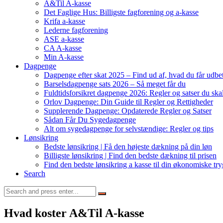
A&Til A-kasse
Det Faglige Hus: Billigste fagforening og a-kasse
Krifa a-kasse
Lederne fagforening
ASE a-kasse
CA A-kasse
Min A-kasse
Dagpenge
Dagpenge efter skat 2025 – Find ud af, hvad du får udbet
Barselsdagpenge sats 2026 – Så meget får du
Fuldtidsforsikret dagpenge 2026: Regler og satser du ska
Orlov Dagpenge: Din Guide til Regler og Rettigheder
Supplerende Dagpenge: Opdaterede Regler og Satser
Sådan Får Du Sygedagpenge
Alt om sygedagpenge for selvstændige: Regler og tips
Lønsikring
Bedste lønsikring | Få den højeste dækning på din løn
Billigste lønsikring | Find den bedste dækning til prisen
Find den bedste lønsikring a kasse til din økonomiske tr
Search
Search
for:
Hvad koster A&Til A-kasse