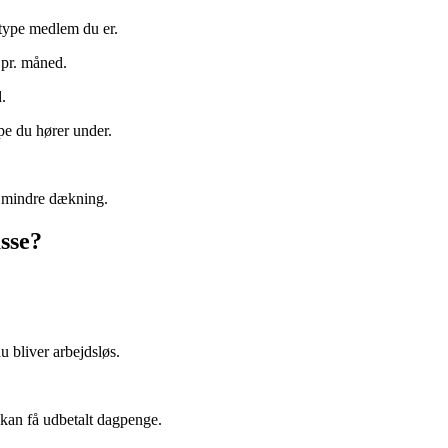
 type medlem du er.
 pr. måned.
.
pe du hører under.
ve mindre dækning.
sse?
u bliver arbejdsløs.
u kan få udbetalt dagpenge.