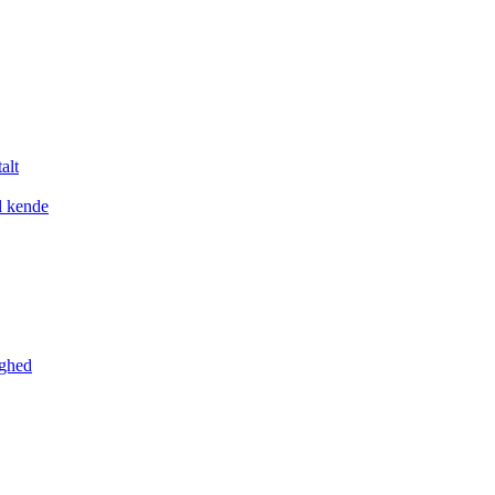
alt
l kende
yghed