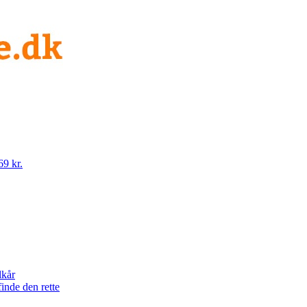
69 kr.
lkår
finde den rette