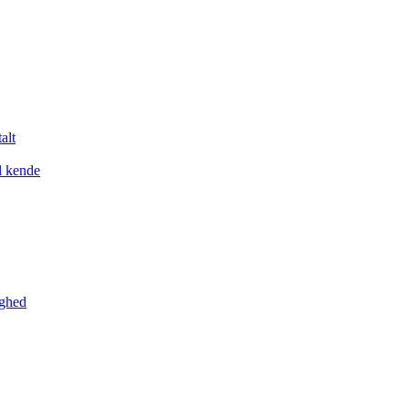
alt
l kende
yghed