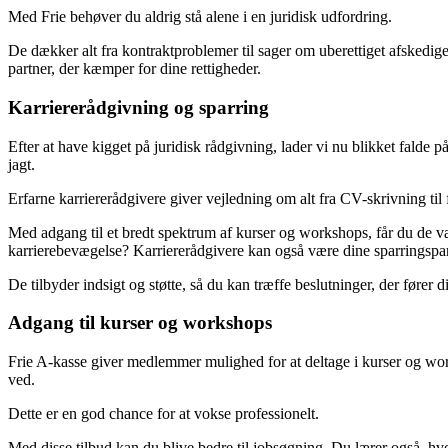
Med Frie behøver du aldrig stå alene i en juridisk udfordring.
De dækker alt fra kontraktproblemer til sager om uberettiget afskedige
partner, der kæmper for dine rettigheder.
Karriererådgivning og sparring
Efter at have kigget på juridisk rådgivning, lader vi nu blikket falde
jagt.
Erfarne karriererådgivere giver vejledning om alt fra CV-skrivning til 
Med adgang til et bredt spektrum af kurser og workshops, får du de væ
karrierebevægelse? Karriererådgivere kan også være dine sparringspartne
De tilbyder indsigt og støtte, så du kan træffe beslutninger, der fører 
Adgang til kurser og workshops
Frie A-kasse giver medlemmer mulighed for at deltage i kurser og work
ved.
Dette er en god chance for at vokse professionelt.
Med disse tilbud kan du blive bedre til jobsøgning. Du lærer også, h