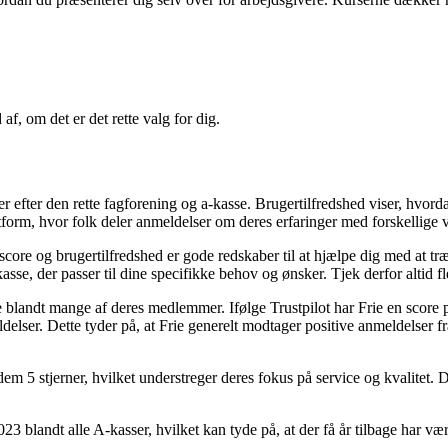
, om det er det rette valg for dig.
der efter den rette fagforening og a-kasse. Brugertilfredshed viser, hv
atform, hvor folk deler anmeldelser om deres erfaringer med forskellige
t-score og brugertilfredshed er gode redskaber til at hjælpe dig med at t
-kasse, der passer til dine specifikke behov og ønsker. Tjek derfor altid 
se blandt mange af deres medlemmer. Ifølge Trustpilot har Frie en score
elser. Dette tyder på, at Frie generelt modtager positive anmeldelser f
m 5 stjerner, hvilket understreger deres fokus på service og kvalitet. 
23 blandt alle A-kasser, hvilket kan tyde på, at der få år tilbage har v