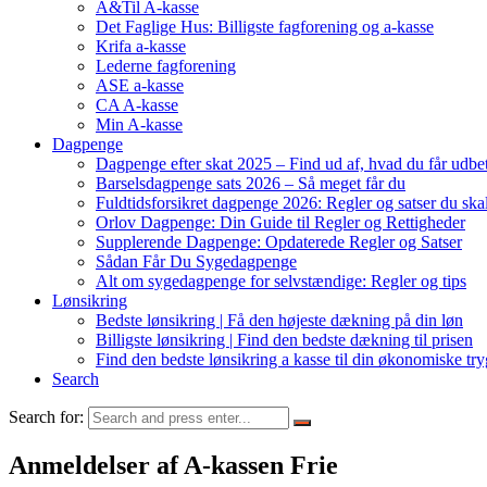
A&Til A-kasse
Det Faglige Hus: Billigste fagforening og a-kasse
Krifa a-kasse
Lederne fagforening
ASE a-kasse
CA A-kasse
Min A-kasse
Dagpenge
Dagpenge efter skat 2025 – Find ud af, hvad du får udbet
Barselsdagpenge sats 2026 – Så meget får du
Fuldtidsforsikret dagpenge 2026: Regler og satser du ska
Orlov Dagpenge: Din Guide til Regler og Rettigheder
Supplerende Dagpenge: Opdaterede Regler og Satser
Sådan Får Du Sygedagpenge
Alt om sygedagpenge for selvstændige: Regler og tips
Lønsikring
Bedste lønsikring | Få den højeste dækning på din løn
Billigste lønsikring | Find den bedste dækning til prisen
Find den bedste lønsikring a kasse til din økonomiske tr
Search
Search for:
Anmeldelser af A-kassen Frie