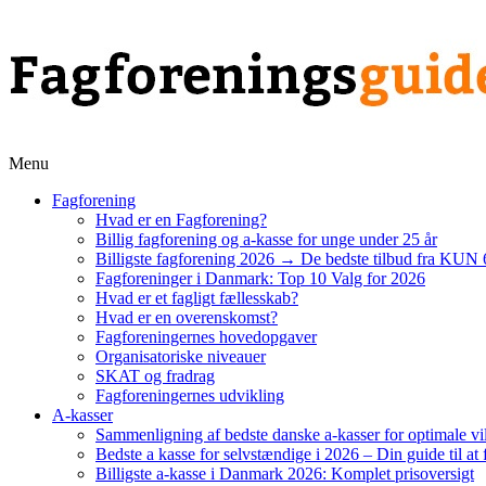
Menu
Fagforening
Hvad er en Fagforening?
Billig fagforening og a-kasse for unge under 25 år
Billigste fagforening 2026 → De bedste tilbud fra KUN 
Fagforeninger i Danmark: Top 10 Valg for 2026
Hvad er et fagligt fællesskab?
Hvad er en overenskomst?
Fagforeningernes hovedopgaver
Organisatoriske niveauer
SKAT og fradrag
Fagforeningernes udvikling
A-kasser
Sammenligning af bedste danske a-kasser for optimale vi
Bedste a kasse for selvstændige i 2026 – Din guide til at 
Billigste a-kasse i Danmark 2026: Komplet prisoversigt