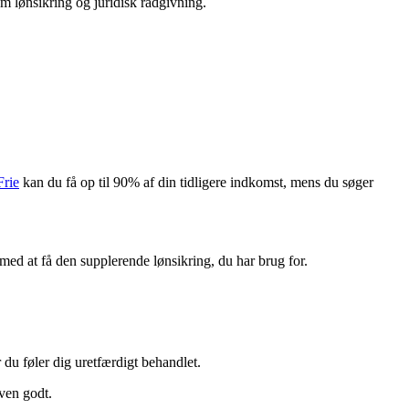
om lønsikring og juridisk rådgivning.
Frie
kan du få op til 90% af din tidligere indkomst, mens du søger
 med at få den supplerende lønsikring, du har brug for.
 du føler dig uretfærdigt behandlet.
oven godt.