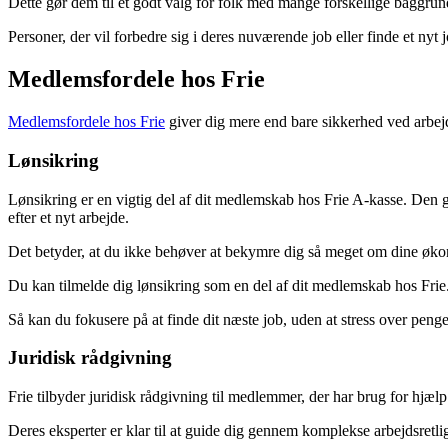
Dette gør dem til et godt valg for folk med mange forskellige baggrund
Personer, der vil forbedre sig i deres nuværende job eller finde et nyt
Medlemsfordele hos Frie
Medlemsfordele hos Frie
giver dig mere end bare sikkerhed ved arbejd
Lønsikring
Lønsikring er en vigtig del af dit medlemskab hos Frie A-kasse. Den g
efter et nyt arbejde.
Det betyder, at du ikke behøver at bekymre dig så meget om dine økon
Du kan tilmelde dig lønsikring som en del af dit medlemskab hos Frie. 
Så kan du fokusere på at finde dit næste job, uden at stress over penge
Juridisk rådgivning
Frie tilbyder juridisk rådgivning til medlemmer, der har brug for hjælp
Deres eksperter er klar til at guide dig gennem komplekse arbejdsretlig