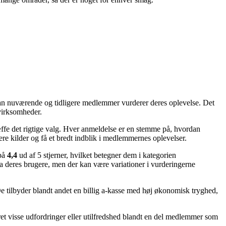
ordan nuværende og tidligere medlemmer vurderer deres oplevelse. Det
 virksomheder.
ræffe det rigtige valg. Hver anmeldelse er en stemme på, hvordan
flere kilder og få et bredt indblik i medlemmernes oplevelser.
 på
4,4
ud af 5 stjerner, hvilket betegner dem i kategorien
ra deres brugere, men der kan være variationer i vurderingerne
De tilbyder blandt andet en billig a-kasse med høj økonomisk tryghed,
æret visse udfordringer eller utilfredshed blandt en del medlemmer som