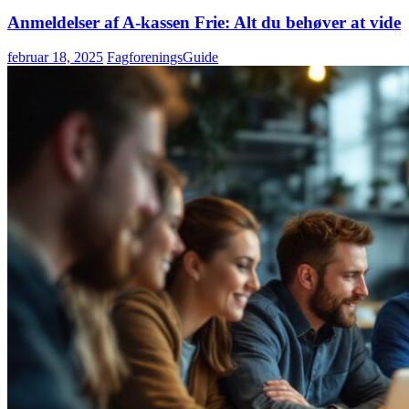
Anmeldelser af A-kassen Frie: Alt du behøver at vide
februar 18, 2025
FagforeningsGuide