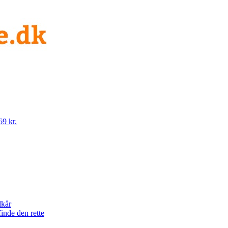
69 kr.
lkår
finde den rette