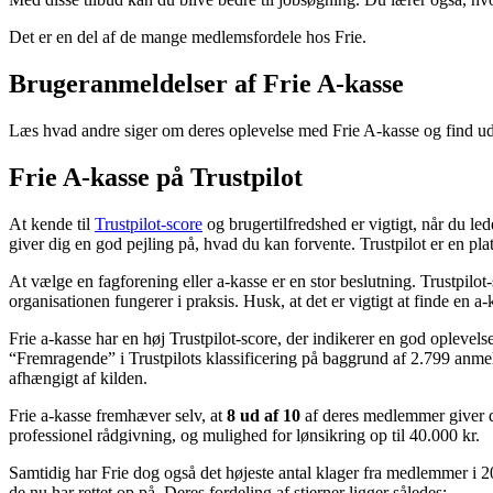
Det er en del af de mange medlemsfordele hos Frie.
Brugeranmeldelser af Frie A-kasse
Læs hvad andre siger om deres oplevelse med Frie A-kasse og find ud af
Frie A-kasse på Trustpilot
At kende til
Trustpilot-score
og brugertilfredshed er vigtigt, når du le
giver dig en god pejling på, hvad du kan forvente. Trustpilot er en pl
At vælge en fagforening eller a-kasse er en stor beslutning. Trustpilo
organisationen fungerer i praksis. Husk, at det er vigtigt at finde en a
Frie a-kasse har en høj Trustpilot-score, der indikerer en god oplevel
“Fremragende” i Trustpilots klassificering på baggrund af 2.799 anmeld
afhængigt af kilden.
Frie a-kasse fremhæver selv, at
8 ud af 10
af deres medlemmer giver de
professionel rådgivning, og mulighed for lønsikring op til 40.000 kr.
Samtidig har Frie dog også det højeste antal klager fra medlemmer i 20
de nu har rettet op på. Deres fordeling af stjerner ligger således: