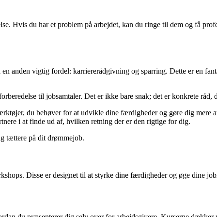
lse. Hvis du har et problem på arbejdet, kan du ringe til dem og få pro
 på en anden vigtig fordel: karriererådgivning og sparring. Dette er en f
forberedelse til jobsamtaler. Det er ikke bare snak; det er konkrete råd,
rktøjer, du behøver for at udvikle dine færdigheder og gøre dig mere at
re i at finde ud af, hvilken retning der er den rigtige for dig.
dig tættere på dit drømmejob.
shops. Disse er designet til at styrke dine færdigheder og øge dine jo
vordan du præsenterer dig selv over for arbejdsgivere. Kurserne dækker