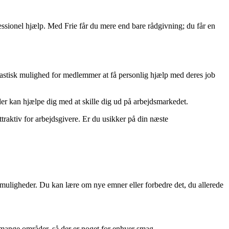
fessionel hjælp. Med Frie får du mere end bare rådgivning; du får en
antastisk mulighed for medlemmer at få personlig hjælp med deres job
 der kan hjælpe dig med at skille dig ud på arbejdsmarkedet.
traktiv for arbejdsgivere. Er du usikker på din næste
bmuligheder. Du kan lære om nye emner eller forbedre det, du allerede
 mange områder, så der er noget for enhver smag.