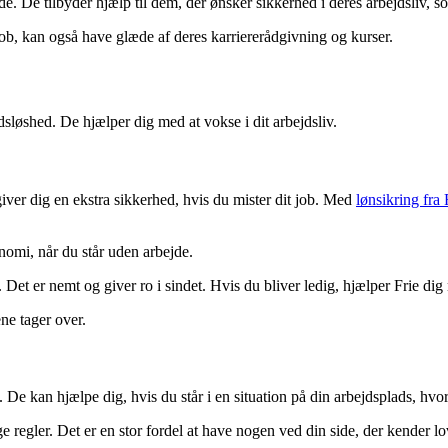
e. De tilbyder hjælp til dem, der ønsker sikkerhed i deres arbejdsliv, s
 job, kan også have glæde af deres karriererådgivning og kurser.
sløshed. De hjælper dig med at vokse i dit arbejdsliv.
iver dig en ekstra sikkerhed, hvis du mister dit job. Med
lønsikring fra 
omi, når du står uden arbejde.
Det er nemt og giver ro i sindet. Hvis du bliver ledig, hjælper Frie dig
ne tager over.
. De kan hjælpe dig, hvis du står i en situation på din arbejdsplads, hvor
e regler. Det er en stor fordel at have nogen ved din side, der kender l