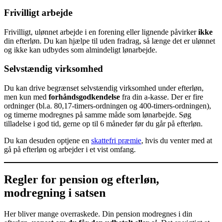
Frivilligt arbejde
Frivilligt, ulønnet arbejde i en forening eller lignende påvirker
ikke
din efterløn. Du kan hjælpe til uden fradrag, så længe det er ulønnet
og ikke kan udbydes som almindeligt lønarbejde.
Selvstændig virksomhed
Du kan drive begrænset selvstændig virksomhed under efterløn,
men kun med
forhåndsgodkendelse
fra din a-kasse. Der er fire
ordninger (bl.a. 80,17-timers-ordningen og 400-timers-ordningen),
og timerne modregnes på samme måde som lønarbejde. Søg
tilladelse i god tid, gerne op til 6 måneder før du går på efterløn.
Du kan desuden optjene en
skattefri præmie
, hvis du venter med at
gå på efterløn og arbejder i et vist omfang.
Regler for pension og efterløn,
modregning i satsen
Her bliver mange overraskede. Din pension modregnes i din