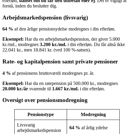
efterløn,
uanset om du får den udbetalt eller ej
. Det er vigtigt at
forstå, inden du beslutter dig.
Arbejdsmarkedspension (livsvarig)
64 %
af den årlige pensionsydelse modregnes i din efterløn.
Eksempel:
Har du en arbejdsmarkedspension, der giver 5.000
kr./md., modregnes
3.200 kr./md.
i din efterløn. Du får altså ikke
22.041 kr., men 18.841 kr. (ved 100 %-satsen).
Rate- og kapitalpension samt private pensioner
4 %
af pensionens bruttoværdi modregnes pr. år.
Eksempel:
Har du en ratepension på 500.000 kr., modregnes
20.000 kr./år
svarende til
1.667 kr./md.
i din efterløn.
Oversigt over pensionsmodregning
Pensionstype
Modregning
Livsvarig
64 %
af årlig ydelse
arbejdsmarkedspension