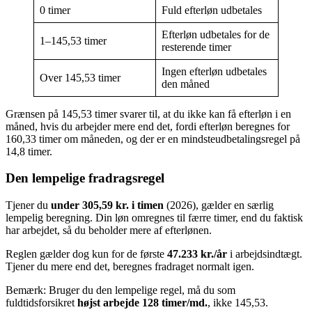
0 timer
Fuld efterløn udbetales
Efterløn udbetales for de
1–145,53 timer
resterende timer
Ingen efterløn udbetales
Over 145,53 timer
den måned
Grænsen på 145,53 timer svarer til, at du ikke kan få efterløn i en
måned, hvis du arbejder mere end det, fordi efterløn beregnes for
160,33 timer om måneden, og der er en mindsteudbetalingsregel på
14,8 timer.
Den lempelige fradragsregel
Tjener du
under 305,59 kr. i timen
(2026), gælder en særlig
lempelig beregning. Din løn omregnes til færre timer, end du faktisk
har arbejdet, så du beholder mere af efterlønen.
Reglen gælder dog kun for de første
47.233 kr./år
i arbejdsindtægt.
Tjener du mere end det, beregnes fradraget normalt igen.
Bemærk: Bruger du den lempelige regel, må du som
fuldtidsforsikret
højst arbejde 128 timer/md.
, ikke 145,53.