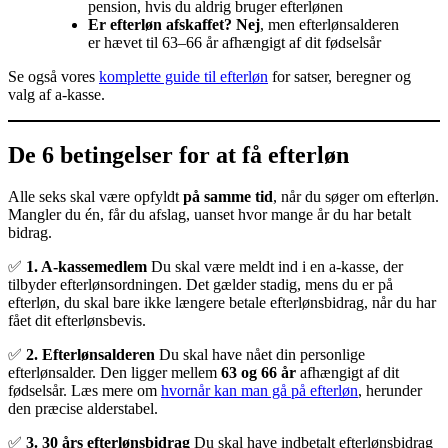
pension, hvis du aldrig bruger efterlønen
Er efterløn afskaffet? Nej
, men efterlønsalderen
er hævet til 63–66 år afhængigt af dit fødselsår
Se også vores
komplette guide til efterløn
for satser, beregner og
valg af a-kasse.
De 6 betingelser for at få efterløn
Alle seks skal være opfyldt
på samme tid
, når du søger om efterløn.
Mangler du én, får du afslag, uanset hvor mange år du har betalt
bidrag.
✅
1. A-kassemedlem
Du skal være meldt ind i en a-kasse, der
tilbyder efterlønsordningen. Det gælder stadig, mens du er på
efterløn, du skal bare ikke længere betale efterlønsbidrag, når du har
fået dit efterlønsbevis.
✅
2. Efterlønsalderen
Du skal have nået din personlige
efterlønsalder. Den ligger mellem
63 og 66 år
afhængigt af dit
fødselsår. Læs mere om
hvornår kan man gå på efterløn
, herunder
den præcise alderstabel.
✅
3. 30 års efterlønsbidrag
Du skal have indbetalt efterlønsbidrag