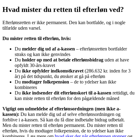
Hvad mister du retten til efterløn ved?
Efterlønsretten er ikke permanent. Den kan bortfalde, og i nogle
tilfælde uden varsel.
Du mister retten til efterløn, hvis:
Du
melder dig ud af a-kassen
– efterlønsretten bortfalder
straks og kan ikke genvindes
Du
holder op med at betale efterlønsbidrag
uden at have
opfyldt 30-års-kravet
Du
ikke opfylder indkomstkravet
(286.632 kr. inden for 3
år) på det tidspunkt, du ønsker at gå på efterløn
Du
modtager folkepension
– de to ydelser kan ikke
kombineres
Du
ikke indsender dit efterlønskort til a-kassen
rettidigt, du
kan miste retten til efterløn for den pågældende måned
Vigtigt om udmeldelse af efterlønsordningen (men ikke a-
kassen):
Du kan melde dig ud af selve efterlønsordningen og
forblive i a-kassen. Så kan du få dine indbetalte bidrag udbetalt.
Men du mister retten til efterløn permanent. Du mister retten til
efterløn, hvis du modtager folkepension, de to ydelser kan ikke
kombineres. Læs mere om
hvad sker der når efterlønnen stopper
og