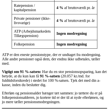
Ratepension /
4 %
af bruttoværdi pr. år
kapitalpension
Private pensioner (ikke-
4 %
af bruttoværdi pr. år
livsvarige)
ATP (Arbejdsmarkedets
Ingen modregning
Tillægspension)
Folkepension
Ingen modregning
ATP er den eneste pensionstype, der er undtaget fra modregning.
Alle andre pensioner også dem, der endnu ikke udbetales, tæller
med.
Vigtigt om 91 %-satsen:
Har du en stor pensionsopsparing, kan det
betyde, at du kun kan få
91 %-satsen
(20.057 kr./md. for
fuldtidsforsikrede) i stedet for 100 %-satsen. Tjek det med din a-
kasse, inden du beslutter dig.
Efterløn og pensionsalder hænger tæt sammen: jo tættere du er på
folkepensionsalderen, jo kortere tid er der til at nyde efterlønen, og
jo mere tæller pensionsmodregningen.