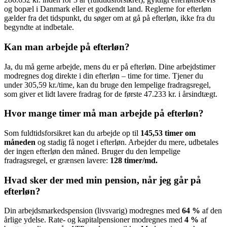
og bopæl i Danmark eller et godkendt land. Reglerne for efterløn
gælder fra det tidspunkt, du søger om at gå på efterløn, ikke fra du
begyndte at indbetale.
Kan man arbejde på efterløn?
Ja, du må gerne arbejde, mens du er på efterløn. Dine arbejdstimer
modregnes dog direkte i din efterløn – time for time. Tjener du
under 305,59 kr./time, kan du bruge den lempelige fradragsregel,
som giver et lidt lavere fradrag for de første 47.233 kr. i årsindtægt.
Hvor mange timer må man arbejde på efterløn?
Som fuldtidsforsikret kan du arbejde op til
145,53 timer om
måneden
og stadig få noget i efterløn. Arbejder du mere, udbetales
der ingen efterløn den måned. Bruger du den lempelige
fradragsregel, er grænsen lavere:
128 timer/md.
Hvad sker der med min pension, når jeg går på
efterløn?
Din arbejdsmarkedspension (livsvarig) modregnes med
64 %
af den
årlige ydelse. Rate- og kapitalpensioner modregnes med
4 %
af