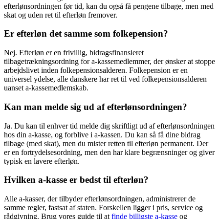
efterlønsordningen før tid, kan du også få pengene tilbage, men med
skat og uden ret til efterløn fremover.
Er efterløn det samme som folkepension?
Nej. Efterløn er en frivillig, bidragsfinansieret
tilbagetrækningsordning for a-kassemedlemmer, der ønsker at stoppe
arbejdslivet inden folkepensionsalderen. Folkepension er en
universel ydelse, alle danskere har ret til ved folkepensionsalderen
uanset a-kassemedlemskab.
Kan man melde sig ud af efterlønsordningen?
Ja. Du kan til enhver tid melde dig skriftligt ud af efterlønsordningen
hos din a-kasse, og forblive i a-kassen. Du kan så få dine bidrag
tilbage (med skat), men du mister retten til efterløn permanent. Der
er en fortrydelsesordning, men den har klare begrænsninger og giver
typisk en lavere efterløn.
Hvilken a-kasse er bedst til efterløn?
Alle a-kasser, der tilbyder efterlønsordningen, administrerer de
samme regler, fastsat af staten. Forskellen ligger i pris, service og
rådgivning. Brug vores guide til at
finde billigste a-kasse
og