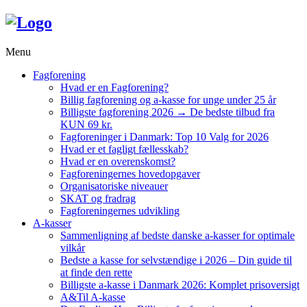
Menu
Fagforening
Hvad er en Fagforening?
Billig fagforening og a-kasse for unge under 25 år
Billigste fagforening 2026 → De bedste tilbud fra
KUN 69 kr.
Fagforeninger i Danmark: Top 10 Valg for 2026
Hvad er et fagligt fællesskab?
Hvad er en overenskomst?
Fagforeningernes hovedopgaver
Organisatoriske niveauer
SKAT og fradrag
Fagforeningernes udvikling
A-kasser
Sammenligning af bedste danske a-kasser for optimale
vilkår
Bedste a kasse for selvstændige i 2026 – Din guide til
at finde den rette
Billigste a-kasse i Danmark 2026: Komplet prisoversigt
A&Til A-kasse