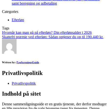
samt beregning og udbetaling
Categories
Efterløn
Tags
Post
Hvornår kan man gå på efterløn? Din efterlønsalder i 2026
Skattefri præmie ved efterløn: Sådan optjener du op til 190.440 kr.
navigation
Written by:
FagforeningsGuide
Privatlivspolitik
Privatlivspolitik
Indhold på sitet
Denne sammenligningsside er en gratis tjeneste, der derfor modtager
en lille provision fra de valg brugerne tager fra tjenesten. Denne