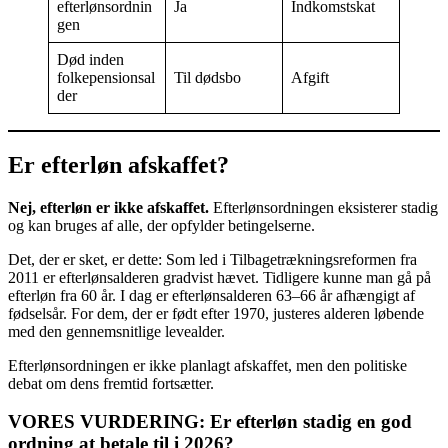
efterlønsordnin
Ja
Indkomstskat
gen
Død inden
folkepensionsal
Til dødsbo
Afgift
der
Er efterløn afskaffet?
Nej, efterløn er ikke afskaffet.
Efterlønsordningen eksisterer stadig
og kan bruges af alle, der opfylder betingelserne.
Det, der er sket, er dette: Som led i Tilbagetrækningsreformen fra
2011 er efterlønsalderen gradvist hævet. Tidligere kunne man gå på
efterløn fra 60 år. I dag er efterlønsalderen 63–66 år afhængigt af
fødselsår. For dem, der er født efter 1970, justeres alderen løbende
med den gennemsnitlige levealder.
Efterlønsordningen er ikke planlagt afskaffet, men den politiske
debat om dens fremtid fortsætter.
VORES VURDERING: Er efterløn stadig en god
ordning at betale til i 2026?