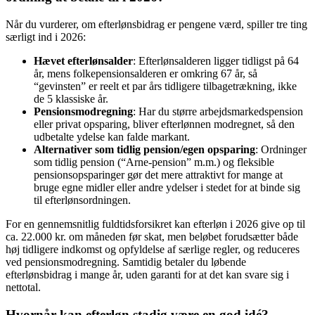
Når du vurderer, om efterlønsbidrag er pengene værd, spiller tre ting
særligt ind i 2026:
Hævet efterlønsalder
: Efterlønsalderen ligger tidligst på 64
år, mens folkepensionsalderen er omkring 67 år, så
“gevinsten” er reelt et par års tidligere tilbagetrækning, ikke
de 5 klassiske år.
Pensionsmodregning
: Har du større arbejdsmarkedspension
eller privat opsparing, bliver efterlønnen modregnet, så den
udbetalte ydelse kan falde markant.
Alternativer som tidlig pension/egen opsparing
: Ordninger
som tidlig pension (“Arne-pension” m.m.) og fleksible
pensionsopsparinger gør det mere attraktivt for mange at
bruge egne midler eller andre ydelser i stedet for at binde sig
til efterlønsordningen.
For en gennemsnitlig fuldtidsforsikret kan efterløn i 2026 give op til
ca. 22.000 kr. om måneden før skat, men beløbet forudsætter både
høj tidligere indkomst og opfyldelse af særlige regler, og reduceres
ved pensionsmodregning. Samtidig betaler du løbende
efterlønsbidrag i mange år, uden garanti for at det kan svare sig i
nettotal.
Hvornår kan efterløn stadig være en god idé?