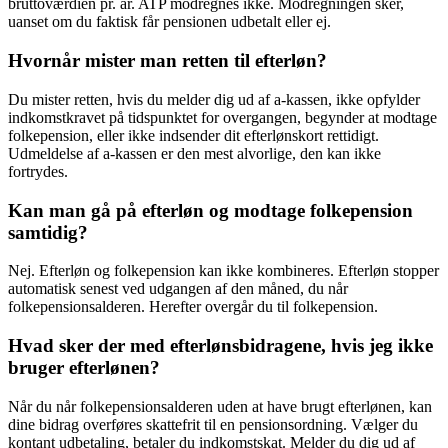
bruttoværdien pr. år. ATP modregnes ikke. Modregningen sker,
uanset om du faktisk får pensionen udbetalt eller ej.
Hvornår mister man retten til efterløn?
Du mister retten, hvis du melder dig ud af a-kassen, ikke opfylder
indkomstkravet på tidspunktet for overgangen, begynder at modtage
folkepension, eller ikke indsender dit efterlønskort rettidigt.
Udmeldelse af a-kassen er den mest alvorlige, den kan ikke
fortrydes.
Kan man gå på efterløn og modtage folkepension
samtidig?
Nej. Efterløn og folkepension kan ikke kombineres. Efterløn stopper
automatisk senest ved udgangen af den måned, du når
folkepensionsalderen. Herefter overgår du til folkepension.
Hvad sker der med efterlønsbidragene, hvis jeg ikke
bruger efterlønen?
Når du når folkepensionsalderen uden at have brugt efterlønen, kan
dine bidrag overføres skattefrit til en pensionsordning. Vælger du
kontant udbetaling, betaler du indkomstskat. Melder du dig ud af