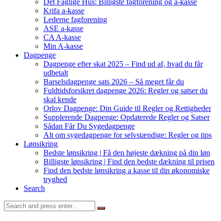
Det Faglige Hus: Billigste fagforening og a-kasse
Krifa a-kasse
Lederne fagforening
ASE a-kasse
CA A-kasse
Min A-kasse
Dagpenge
Dagpenge efter skat 2025 – Find ud af, hvad du får
udbetalt
Barselsdagpenge sats 2026 – Så meget får du
Fuldtidsforsikret dagpenge 2026: Regler og satser du
skal kende
Orlov Dagpenge: Din Guide til Regler og Rettigheder
Supplerende Dagpenge: Opdaterede Regler og Satser
Sådan Får Du Sygedagpenge
Alt om sygedagpenge for selvstændige: Regler og tips
Lønsikring
Bedste lønsikring | Få den højeste dækning på din løn
Billigste lønsikring | Find den bedste dækning til prisen
Find den bedste lønsikring a kasse til din økonomiske
tryghed
Search
Search
for: