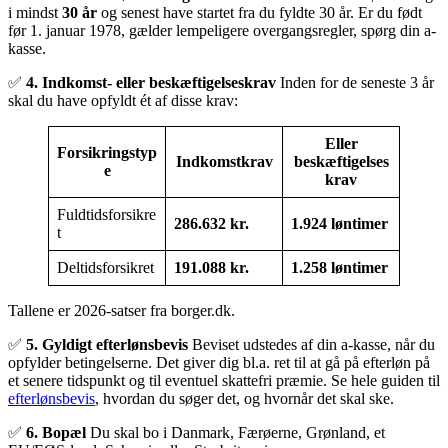
i mindst
30 år
og senest have startet fra du fyldte 30 år. Er du født
før 1. januar 1978, gælder lempeligere overgangsregler, spørg din a-
kasse.
✅
4. Indkomst- eller beskæftigelseskrav
Inden for de seneste 3 år
skal du have opfyldt ét af disse krav:
Eller
Forsikringstyp
Indkomstkrav
beskæftigelses
e
krav
Fuldtidsforsikre
286.632 kr.
1.924 løntimer
t
Deltidsforsikret
191.088 kr.
1.258 løntimer
Tallene er 2026-satser fra borger.dk.
✅
5. Gyldigt efterlønsbevis
Beviset udstedes af din a-kasse, når du
opfylder betingelserne. Det giver dig bl.a. ret til at gå på efterløn på
et senere tidspunkt og til eventuel skattefri præmie. Se hele guiden til
efterlønsbevis
, hvordan du søger det, og hvornår det skal ske.
✅
6. Bopæl
Du skal bo i Danmark, Færøerne, Grønland, et