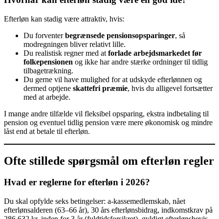
Efterløn kan stadig være attraktiv, hvis:
Du forventer
begrænsede pensionsopsparinger
, så
modregningen bliver relativt lille.
Du realistisk regner med at
forlade arbejdsmarkedet før
folkepensionen
og ikke har andre stærke ordninger til tidlig
tilbagetrækning.
Du gerne vil have mulighed for at udskyde efterlønnen og
dermed optjene
skattefri præmie
, hvis du alligevel fortsætter
med at arbejde.
I mange andre tilfælde vil fleksibel opsparing, ekstra indbetaling til
pension og eventuel tidlig pension være mere økonomisk og mindre
låst end at betale til efterløn.
Ofte stillede spørgsmål om efterløn regler
Hvad er reglerne for efterløn i 2026?
Du skal opfylde seks betingelser: a-kassemedlemskab, nået
efterlønsalderen (63–66 år), 30 års efterlønsbidrag, indkomstkrav på
286.632 kr. inden for 3 år (fuldtidsforsikret), gyldigt efterlønsbevis