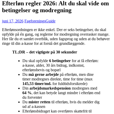
Efterløn regler 2026: Alt du skal vide om
betingelser og modregning
juni 17, 2026
FagforeningsGuide
Efterlønsordningen er ikke enkel. Der er seks betingelser, du skal
opfylde på én gang, og reglerne for modregning overrasker mange.
Her får du et samlet overblik, uden fagsprog og uden at du behøver
ringe til din a-kasse for at forstå det grundlæggende.
TL;DR – det vigtigste på 30 sekunder
Du skal opfylde
6 betingelser
for at få efterløn:
a-kasse, alder, 30 års bidrag, indkomst,
efterlønsbevis og bopæl
Du
må gerne arbejde
på efterløn, men dine
timer modregnes direkte, time for time (max
145,53 timer/md.
for fuldtidsforsikrede)
Din
arbejdsmarkedspension
modregnes med
64 %
, det kan betyde langt mindre i efterløn end
du forventer
Du
mister retten
til efterløn, hvis du melder dig
ud af a-kassen
Efterlønsbidraget kan overføres skattefrit til